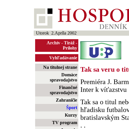
Utorok 2.Apríla 2002
Archív
-
Tiráž
-
Prílohy
Vyhľadávanie
Na titulnej strane
Tak sa veru o ti
Domáce
spravodajstvo
Premiéra J. Barm
Finančné
Inter k víťazstvu
spravodajstvo
Zahraničie
Tak sa o titul ne
Šport
hľadisku futbalo
Kurzy
bratislavským St
TV program
. .