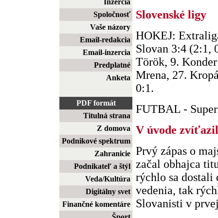
Inzercia
Slovenské ligy
Spoločnosť
Vaše názory
HOKEJ: Extraliga
Email-redakcia
Slovan 3:4 (2:1, 0
Email-inzercia
Török, 9. Konder 
Predplatné
Mrena, 27. Kropáč
Anketa
0:1.
PDF formát
FUTBAL - Superli
Titulná strana
V úvode zvíťazil
Z domova
Podnikové spektrum
Prvý zápas o majs
Zahranicie
začal obhajca ti
Podnikateľ a štýl
rýchlo sa dostali
Veda/Kultúra
vedenia, tak rých
Digitálny svet
Slovanisti v prvej 
Finančné komentáre
Šport