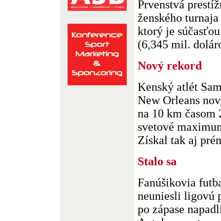
Prvenstvá prestí
ženského turnaj
ktorý je súčasťo
(6,345 mil. doláro
Nový rekord
Kenský atlét Sam
New Orleans nový
na 10 km časom 2
svetové maximum
Získal tak aj pré
Stalo sa
Fanúšikovia futb
neuniesli ligovú 
po zápase napadl