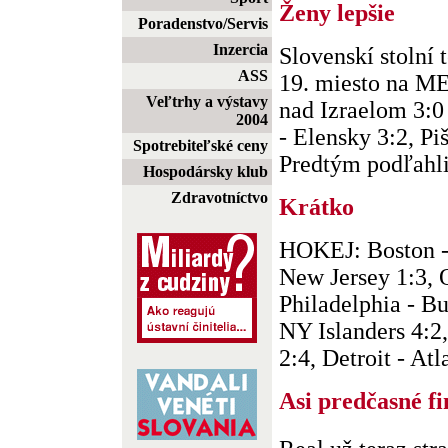
Ženy lepšie
Poradenstvo/Servis
Inzercia
Slovenskí stolní t
ASS
19. miesto na ME
Veľtrhy a výstavy
nad Izraelom 3:0 
2004
- Elensky 3:2, Piš
Spotrebiteľské ceny
Predtým podľahli
Hospodársky klub
Zdravotníctvo
Krátko
HOKEJ: Boston - 
New Jersey 1:3, 
Philadelphia - Bu
NY Islanders 4:2
2:4, Detroit - Atl
Asi predčasné f