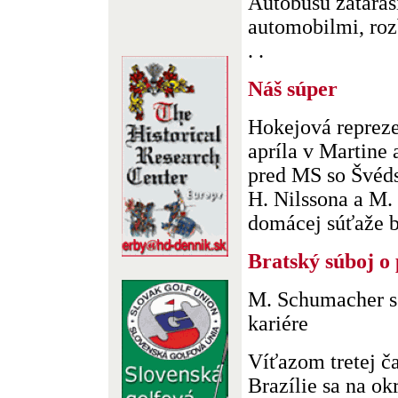
Autobusu zataras
automobilmi, rozb
. .
Náš súper
Hokejová reprezen
apríla v Martine 
pred MS so Švéds
H. Nilssona a M. 
domácej súťaže be
Bratský súboj o
M. Schumacher s 
kariére
Víťazom tretej č
Brazílie sa na ok