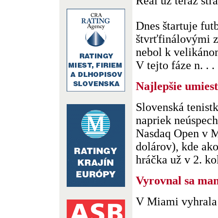
Real už teraz stra
Dnes štartuje fut
štvrťfinálovými 
nebol k velikáno
V tejto fáze n. . .
Najlepšie umies
Slovenská tenist
napriek neúspech
Nasdaq Open v M
dolárov), kde ako
hráčka už v 2. kol
Vyrovnal sa man
V Miami vyhrala 