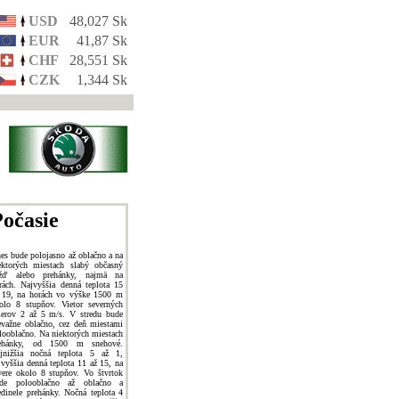
USD
48,027 Sk
EUR
41,87 Sk
CHF
28,551 Sk
CZK
1,344 Sk
očasie
es bude polojasno až oblačno a na
ektorých miestach slabý občasný
žď alebo prehánky, najmä na
rách. Najvyššia denná teplota 15
 19, na horách vo výške 1500 m
olo 8 stupňov. Vietor severných
erov 2 až 5 m/s. V stredu bude
evažne oblačno, cez deň miestami
looblačno. Na niektorých miestach
ehánky, od 1500 m snehové.
jnižšia nočná teplota 5 až 1,
jvyššia denná teplota 11 až 15, na
vere okolo 8 stupňov. Vo štvrtok
de polooblačno až oblačno a
edinele prehánky. Nočná teplota 4