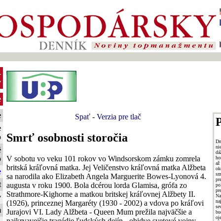
-
y
e
e
Spať
-
Verzia pre tlač
P
e
Smrť osobnosti storočia
o
Dn
ni
é
dá
V sobotu vo veku 101 rokov vo Windsorskom zámku zomrela
o
ho
až
britská kráľovná matka. Jej Veličenstvo kráľovná matka Alžbeta
ok
e
sm
sa narodila ako Elizabeth Angela Marguerite Bowes-Lyonová 4.
pr
t
augusta v roku 1900. Bola dcérou lorda Glamisa, grófa zo
po
pr
Strathmore-Kighorne a matkou britskej kráľovnej Alžbety II.
Na
y
na
(1926), princeznej Margaréty (1930 - 2002) a vdova po kráľovi
se
m
Jurajovi VI. Lady Alžbeta - Queen Mum prežila najväčšie a
bu
oj
najkrvavejšie tragédie ľudských dejín - obidve svetové vojny.