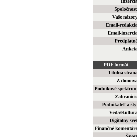
Inzerci
Spoločnos
Vaše názor
Email-redakci
Email-inzerci
Predplatn
Anket
PDF formát
Titulná stran
Z domov
Podnikové spektru
Zahranici
Podnikateľ a štý
Veda/Kultúr
Digitálny sve
Finančné komentár
Špor