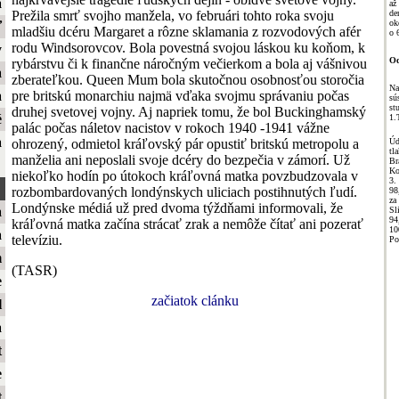
a
až
Prežila smrť svojho manžela, vo februári tohto roka svoju
de
ok
ť
mladšiu dcéru Margaret a rôzne sklamania z rozvodových afér
o 
rodu Windsorovcov. Bola povestná svojou láskou ku koňom, k
y
Od
rybárstvu či k finančne náročným večierkom a bola aj vášnivou
a
zberateľkou. Queen Mum bola skutočnou osobnosťou storočia
Na
pre britskú monarchiu najmä vďaka svojmu správaniu počas
a
sú
st
druhej svetovej vojny. Aj napriek tomu, že bol Buckinghamský
é
1.
palác počas náletov nacistov v rokoch 1940 -1941 vážne
a
Úd
ohrozený, odmietol kráľovský pár opustiť britskú metropolu a
t
manželia ani neposlali svoje dcéry do bezpečia v zámorí. Už
Br
Ko
niekoľko hodín po útokoch kráľovná matka povzbudzovala v
3.
rozbombardovaných londýnskych uliciach postihnutých ľudí.
98
za
Londýnske médiá už pred dvoma týždňami informovali, že
a
Sl
94
kráľovná matka začína strácať zrak a nemôže čítať ani pozerať
10
a
televíziu.
Po
m
(TASR)
e
začiatok clánku
l
a
t
e
t