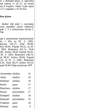
 0, v dolinách okolo -2, najvyššia
nná teplota 11 až 15, na severe
olo 8 stupňov. Slnko vyjde zajtra
6.27 a zapadne o 19.24 hod.
ber plynu
 dnešný deň platí v rozvodnej
stave zemného plynu odberový
upeň č. 3 a vykurovacia krivka č.
Tlak
aje o priemernom barometrickom
laku v kPa za 28. 3. 2002:
atislava 101,27, Sliač 98,98,
šice 99,95, Poprad 94,52, za 29.
 2002: Bratislava 101,11, Sliač
,88, Košice 99,81 Poprad 94,41,
 30. 3. 2002: Bratislava 100,73,
iač 98,67, Košice 99,60, Poprad
,18, za 31. 3. 2002: Bratislava
0,34, Sliač 98,27, Košice 99,19,
prad 93,80.Údaje poskytuje SPP.
Amsterdam
oblačno
15
Atény
slnečno
18
Belehrad
oblačno
19
Berlín
jasno
17
Bratislava
oblačno
17
Brusel
polooblačno
17
Budapešť
oblačno
18
Bukurešť
polooblačno
16
Frankfurt
jasno
18
Helsinki
jasno
9