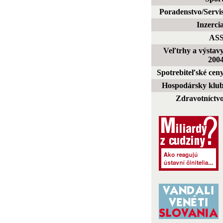
Poradenstvo/Servi
Inzerci
AS
Veľtrhy a výstav
200
Spotrebiteľské cen
Hospodársky klu
Zdravotníctv