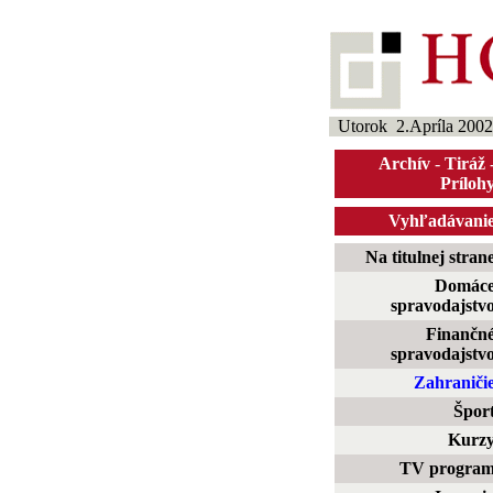
Utorok 2.Apríla 2002
Archív
-
Tiráž
Príloh
Vyhľadávani
Na titulnej stran
Domác
spravodajstv
Finančn
spravodajstv
Zahraniči
Špor
Kurz
TV progra