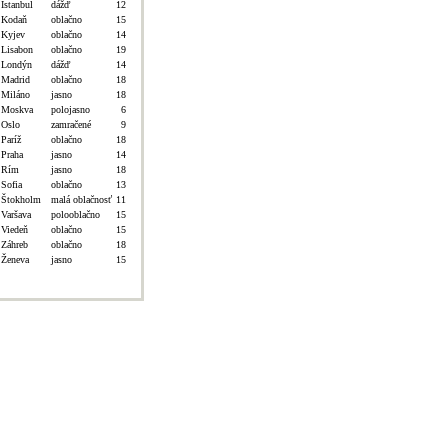
Istanbul
dážď
12
Kodaň
oblačno
15
Kyjev
oblačno
14
Lisabon
oblačno
19
Londýn
dážď
14
Madrid
oblačno
18
Miláno
jasno
18
Moskva
polojasno
6
Oslo
zamračené
9
Paríž
oblačno
18
Praha
jasno
14
Rím
jasno
18
Sofia
oblačno
13
Štokholm
malá oblačnosť
11
Varšava
polooblačno
15
Viedeň
oblačno
15
Záhreb
oblačno
18
Ženeva
jasno
15