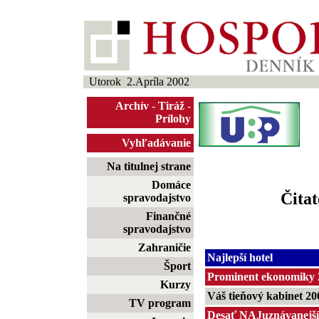
Utorok 2.Apríla 2002
Archív
-
Tiráž
-
Prílohy
Vyhľadávanie
Na titulnej strane
Domáce
Čitat
spravodajstvo
Finančné
spravodajstvo
Zahraničie
Najlepší hotel
Šport
Prominent ekonomiky 
Kurzy
Váš tieňový kabinet 20
TV program
Desať NAJuznávanejší