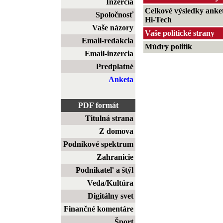
Inzercia
Celkové výsledky anke
Spoločnosť
Hi-Tech
Vaše názory
Vaše politické strany
Email-redakcia
Múdry politik
Email-inzercia
Predplatné
Anketa
PDF formát
Titulná strana
Z domova
Podnikové spektrum
Zahranicie
Podnikateľ a štýl
Veda/Kultúra
Digitálny svet
Finančné komentáre
Šport