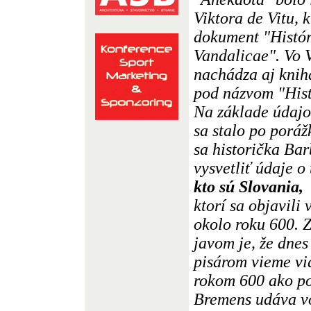
Viktora de Vitu, 
dokument "Histór
Vandalicae". Vo V
nachádza aj kni
pod názvom "His
Na základe údajov
sa stalo po poráž
sa historička Ba
vysvetliť údaje o
kto sú Slovania,
ktorí sa objavili
okolo roku 600. 
javom je, že dne
pisárom vieme vi
rokom 600 ako p
Bremens udáva vo