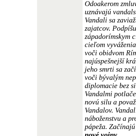
Odoakerom zmluvu
uznávajú vandalsk
Vandali sa zaviaž
zajatcov. Podpíšu
západorímskym c
cieľom vyváženi
voči obidvom Rí
najúspešnejší kr
jeho smrti sa zač
voči bývalým nep
diplomacie bez s
Vandalmi potlač
novú silu a pova
Vandalov. Vandal
náboženstvu a pr
pápeža. Začínajú
nové vojny,