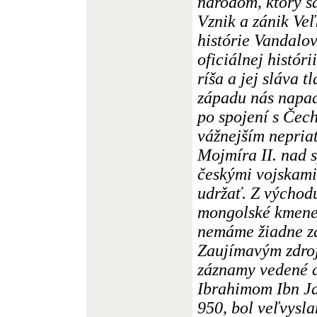
národom, ktorý s
Vznik a zánik Ve
histórie Vandalov
oficiálnej histór
ríša a jej sláva 
západu nás napad
po spojení s Čec
vážnejším nepria
Mojmíra II. nad 
českými vojskami
udržať. Z východ
mongolské kmene 
nemáme žiadne zá
Zaujímavým zdro
záznamy vedené 
Ibrahimom Ibn Ja
950, bol veľvysl