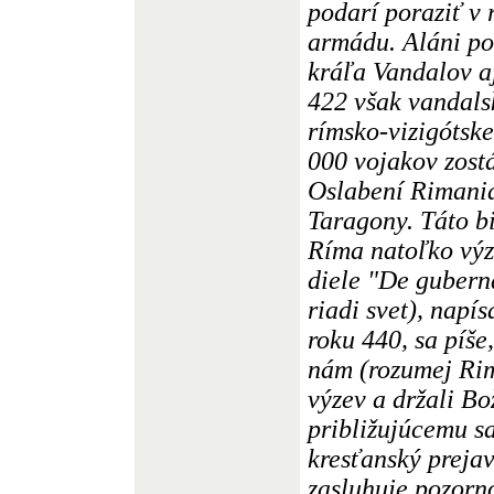
podarí poraziť v
armádu. Aláni po
kráľa Vandalov aj
422 však vandal
rímsko-vizigótske
000 vojakov zost
Oslabení Rimania
Taragony. Táto bi
Ríma natoľko výz
diele "De gubern
riadi svet), nap
roku 440, sa píše,
nám (rozumej Ri
výzev a držali Bo
približujúcemu sa
kresťanský prejav
zasluhuje pozorno