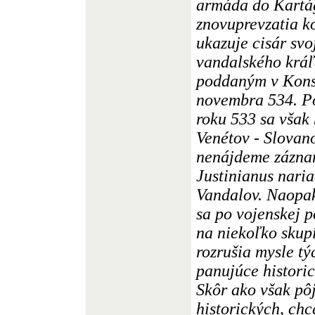
armáda do Kartá
znovuprevzatia k
ukazuje cisár svo
vandalského kráľ
poddaným v Kons
novembra 534. Po
roku 533 sa však 
Venétov - Slovan
nenájdeme záznam
Justinianus naria
Vandalov. Naopak,
sa po vojenskej p
na niekoľko skupí
rozrušia mysle tý
panujúce histori
Skôr ako však pô
historických, chc