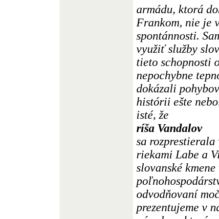
armádu, ktorá do
Frankom, nie je 
spontánnosti. S
využiť služby sl
tieto schopnosti 
nepochybne tepno
dokázali pohybov
histórii ešte neb
isté, že
ríša Vandalov
sa rozprestierala
riekami Labe a Vi
slovanské kmene 
poľnohospodárstv
odvodňovaní moča
prezentujeme v na