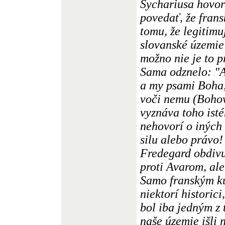
Sychariusa hovor
povedať, že frans
tomu, že legitim
slovanské územie
možno nie je to p
Sama odznelo: "A
a my psami Boha,
voči nemu (Bohov
vyznáva toho ist
nehovorí o iných 
silu alebo právo!
Fredegard obdiv
proti Avarom, ale
Samo franským ku
niektorí historic
bol iba jedným z 
naše územie išli 