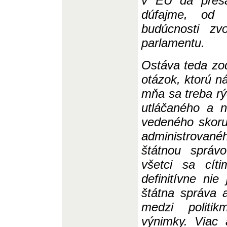
v EÚ dá presa
dúfajme, od 
budúcnosti zv
parlamentu.
Ostáva teda zo
otázok, ktorú n
mňa sa treba rýc
utláčaného a 
ved
eného skoru
administrova
štátnou správ
všetci sa cít
definitívne ni
štátna správa 
medzi politi
výnimky. Viac 