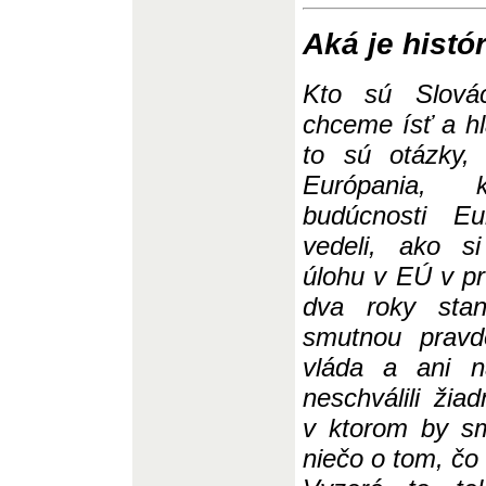
Aká je histó
Kto sú Slová
chceme ísť a h
to sú otázky, 
Európania, 
budúcnosti Eu
vedeli, ako s
úlohu v EÚ v pr
dva roky sta
smutnou pravd
vláda a ani n
neschválili žia
v ktorom by s
niečo o tom, čo