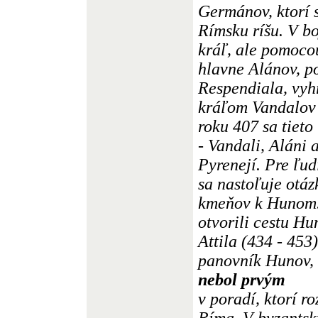
Germánov, ktorí 
Rímsku ríšu. V b
kráľ, ale pomoco
hlavne Alánov, p
Respendiala, vyh
kráľom Vandalov 
roku 407 sa tieto
- Vandali, Aláni 
Pyrenejí. Pre ľud
sa nastoľuje otáz
kmeňov k Hunom
otvorili cestu H
Attila (434 - 453
panovník Hunov, 
nebol prvým
v poradí, ktorí r
Ríma. V byzantsk