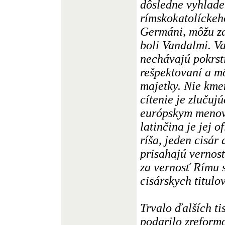
dôsledne vyhladen
rímskokatolíckeho
Germáni, môžu za
boli Vandalmi. Va
nechávajú pokrst
rešpektovaní a m
majetky. Nie kme
cítenie je zluču
európskym menova
latinčina je jej 
ríša, jeden cisár
prisahajú vernosť
za vernosť Rímu 
cisárskych titulov
Trvalo ďalších ti
podarilo zreformo