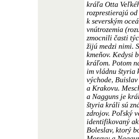
kráľa Otta Veľkéh
rozprestierajú o
k severským oce
vnútrozemia (roz
zmocnili časti tý
žijú medzi nimi.
kmeňov. Kedysi b
kráľom. Potom na
im vládnu štyria 
východe, Buisla
a Krakovu. Mesch
a Nagguns je krá
štyria králi sú zn
zdrojov. Poľský 
identifikovaný ak
Boleslav, ktorý b
Moravy a Nagguns