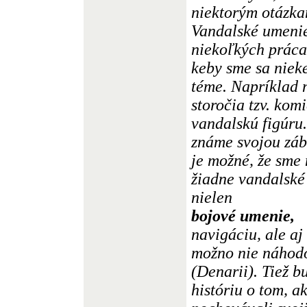
niektorým otázkam
Vandalské umenie
niekoľkých práca
keby sme sa nieke
téme. Napríklad ná
storočia tzv. ko
vandalskú figúru
známe svojou záb
je možné, že sme
žiadne vandalské
nielen
bojové umenie,
navigáciu, ale aj
možno nie náhodo
(Denarii). Tiež b
históriu o tom, 