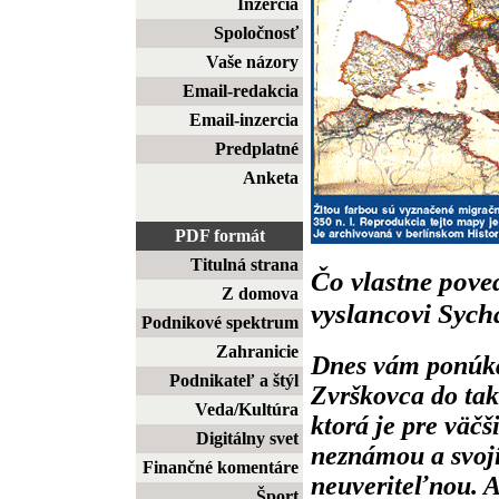
Inzercia
Spoločnosť
Vaše názory
Email-redakcia
Email-inzercia
Predplatné
Anketa
PDF formát
Titulná strana
Čo vlastne pov
Z domova
vyslancovi Sych
Podnikové spektrum
Zahranicie
Dnes vám ponúka
Podnikateľ a štýl
Zvrškovca do take
Veda/Kultúra
ktorá je pre väč
Digitálny svet
neznámou a svoj
Finančné komentáre
neuveriteľnou. A
Šport