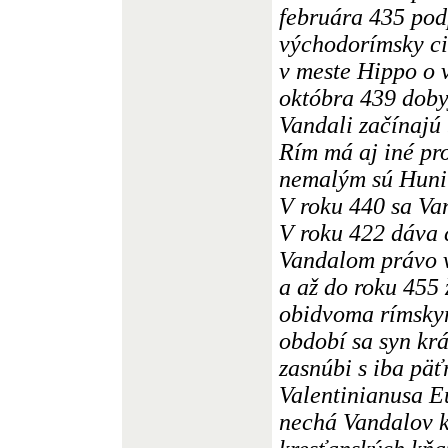
februára 435 pod
východorímsky ci
v meste Hippo o 
októbra 439 doby
Vandali začínajú
Rím má aj iné pr
nemalým sú Huni
V roku 440 sa Van
V roku 422 dáva 
Vandalom právo v
a až do roku 455 
obidvoma rímskym
období sa syn kr
zasnúbi s iba pä
Valentinianusa E
nechá Vandalov k