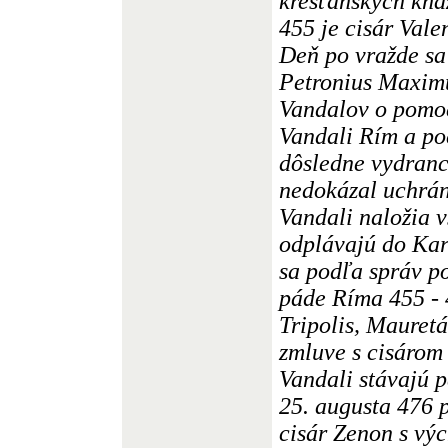
kresťanských kňa
455 je cisár Vale
Deň po vražde sa 
Petronius Maxim
Vandalov o pomoc
Vandali Rím a po
dôsledne vydranc
nedokázal uchrán
Vandali naložia v
odplávajú do Kart
sa podľa správ po
páde Ríma 455 - 
Tripolis, Mauret
zmluve s cisárom
Vandali stávajú 
25. augusta 476 
cisár Zenon s v