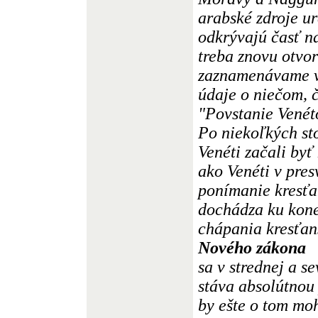
arabské zdroje ur
odkrývajú časť na
treba znovu otvor
zaznamenávame v 
údaje o niečom, 
"Povstanie Venét
Po niekoľkých sto
Venéti začali byť
ako Venéti v pres
ponímanie kresťan
dochádza ku kone
chápania kresťan
Nového zákona
sa v strednej a 
stáva absolútnou 
by ešte o tom mo