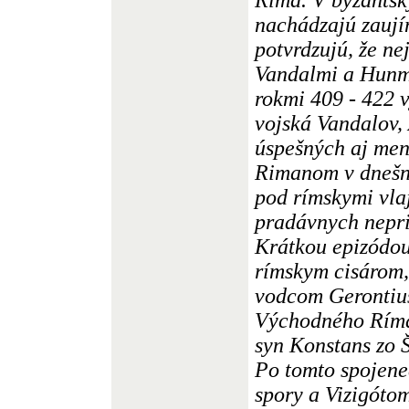
nachádzajú zaují
potvrdzujú, že n
Vandalmi a Hunmi
rokmi 409 - 422 
vojská Vandalov,
úspešných aj men
Rimanom v dnešn
pod rímskymi vla
pradávnych nepri
Krátkou epizódou
rímskym cisárom,
vodcom Gerontiu
Východného Ríma,
syn Konstans zo 
Po tomto spojene
spory a Vizigóto