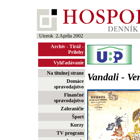
Utorok 2.Apríla 2002
Archív
-
Tiráž
-
Prílohy
Vyhľadávanie
Na titulnej strane
Vandali - Ve
Domáce
spravodajstvo
Finančné
spravodajstvo
Zahraničie
Šport
Kurzy
TV program