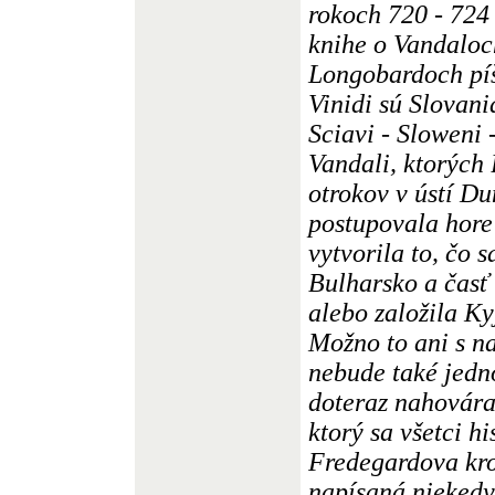
rokoch 720 - 724 
knihe o Vandaloc
Longobardoch píše
Vinidi sú Slovani
Sciavi - Sloweni 
Vandali, ktorých
otrokov v ústí Du
postupovala hore
vytvorila to, čo 
Bulharsko a časť 
alebo založila Ky
Možno to ani s n
nebude také jedn
doteraz nahovára
ktorý sa všetci hi
Fredegardova kro
napísaná niekedy