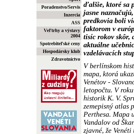
ďalšie, ktoré sa 
Poradenstvo/Servis
jasne naznačujú, 
Inzercia
predkovia boli 
ASS
faktorom v európ
Veľtrhy a výstavy
tisíc rokov skôr,
2004
aktuálne učebnic
Spotrebiteľské ceny
Hospodársky klub
vzdelávacích stu
Zdravotníctvo
V berlínskom his
mapa, ktorá ukaz
Venétov - Slovan
letopočtu. V roku
historik K. V. Spr
zemepisný atlas p
Perthesa. Mapa u
Vandalov od Škan
zjavné, že Venéti