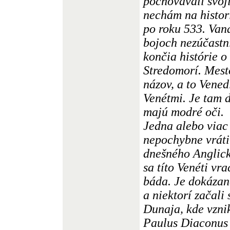
pochovávali svoj
nechám na histor
po roku 533. Vand
bojoch nezúčastni
končia histórie o
Stredomorí. Mest
názov, a to Vened
Venétmi. Je tam d
majú modré oči.
Jedna alebo viac
nepochybne vráti
dnešného Anglick
sa títo Venéti vra
báda. Je dokázané
a niektorí začali 
Dunaja, kde vzni
Paulus Diaconus 