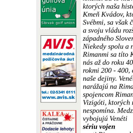
ktorých naša hist
Kmeň Kvádov, kto
Svébmi, sa však 
a svoju vládu roz
západného Sloven
Niekedy spolu a n
Rimanmi sa títo K
nás až do roku 40
rokmi 200 - 400, 
naše dejiny. Vené
narážajú na Rim
spojencom Rimano
Vizigóti, ktorých
nespomína. Medzi
vybojujú Venéti
sériu vojen