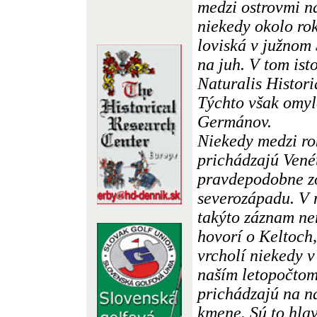
medzi ostrovmi na
niekedy okolo ro
loviská v južnom
na juh. V tom ist
Naturalis Histori
Týchto však omyl
Germánov.
Niekedy medzi ro
prichádzajú Vené
pravdepodobne zo
severozápadu. V n
takýto záznam ne
hovorí o Keltoch,
vrcholí niekedy v
naším letopočtom
prichádzajú na n
kmene. Sú to hla