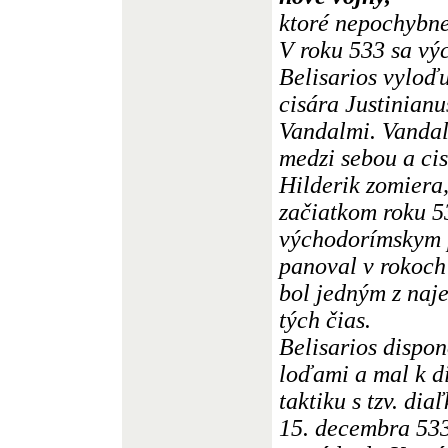
ktoré nepochybne
V roku 533 sa vý
Belisarios vyloďu
cisára Justinianu
Vandalmi. Vandal
medzi sebou a cis
Hilderik zomiera,
začiatkom roku 53
východorímskym 
panoval v rokoch
bol jedným z naje
tých čias.
Belisarios dispo
loďami a mal k d
taktiku s tzv. di
15. decembra 533