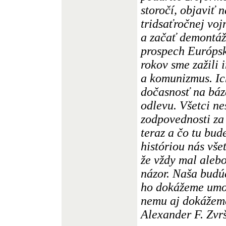
storočí, objaviť 
tridsaťročnej voj
a začať demontáž
prospech Európsk
rokov sme zažili 
a komunizmus. Ic
dočasnosť na báz
odlevu. Všetci ne
zodpovednosti za t
teraz a čo tu bud
históriou nás vše
že vždy mal aleb
názor. Naša budúc
ho dokážeme umožn
nemu aj dokážeme
Alexander F. Zvr