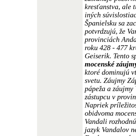
kresťanstva, ale
iných súvislostia
Španielsku sa za
potvrdzujú, že Va
provinciách Anda
roku 428 - 477 k
Geiserik. Tento s
mocenské záujmy
ktoré dominujú 
svetu. Záujmy Z
pápeža a záujmy
zástupcu v provin
Napriek príležit
obidvoma mocens
Vandali rozhodnú 
jazyk Vandalov 