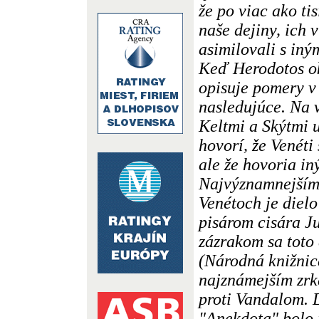
že po viac ako tis
naše dejiny, ich v
asimilovali s in
Keď Herodotos ok
opisuje pomery v
nasledujúce. Na 
Keltmi a Skýtmi u
hovorí, že Venéti
ale že hovoria i
Najvýznamnejším 
Venétoch je dielo
pisárom cisára J
zázrakom sa toto
(Národná knižnica
najznámejším zrk
proti Vandalom. 
"Anekdota" bolo 