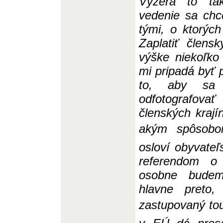
Vyzerá to tak
vede
n
ie sa chc
tými, o ktorých
Zaplatiť člen
výške niekoľko 
mi pripadá byť 
to, aby sa n
odfotografovať
člensk
ý
ch kraj
akým spôsobom 
osloví obyvateľ
referendom 
osobne budem
hlavne preto
zastupovaný tout