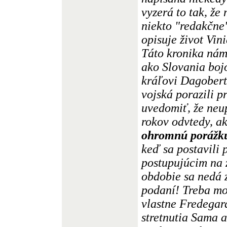
vyzerá to tak, že
niekto "redakčne
opisuje život Vin
Táto kronika nám
ako Slovania boj
kráľovi Dagobert
vojská porazili p
uvedomiť, že neu
rokov odvtedy, ak
ohromnú porážk
keď sa postavili
postupujúcim na 
obdobie sa nedá 
podaní! Treba mo
vlastne Fredegar
stretnutia Sama 