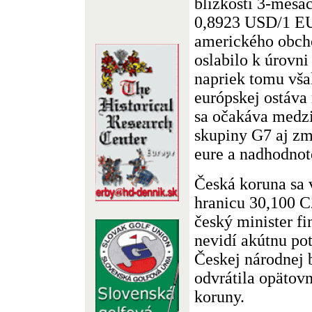
blízkosti 3-mesa
0,8923 USD/1 E
amerického obch
oslabilo k úrovn
napriek tomu vša
európskej ostáva 
sa očakáva medzi
skupiny G7 aj z
eure a nadhodnot
Česká koruna sa v
hranicu 30,100 
český minister fi
nevidí akútnu po
Českej národnej 
odvrátila opätov
koruny.