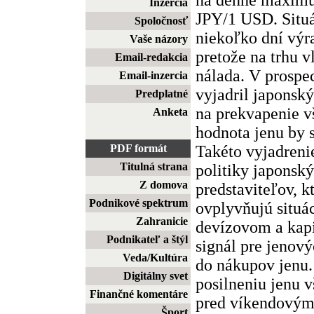
Inzercia
JPY/1 USD. Situá
Spoločnosť
niekoľko dní výr
Vaše názory
pretože na trhu v
Email-redakcia
nálada. V prospe
Email-inzercia
vyjadril japonský
Predplatné
na prekvapenie vš
Anketa
hodnota jenu by s
Takéto vyjadreni
PDF formát
Titulná strana
politiky japonský
Z domova
predstaviteľov, k
Podnikové spektrum
ovplyvňujú situá
Zahranicie
devízovom a kapi
Podnikateľ a štýl
signál pre jenový
Veda/Kultúra
do nákupov jenu
Digitálny svet
posilneniu jenu v
Finančné komentáre
pred víkendovým
Šport