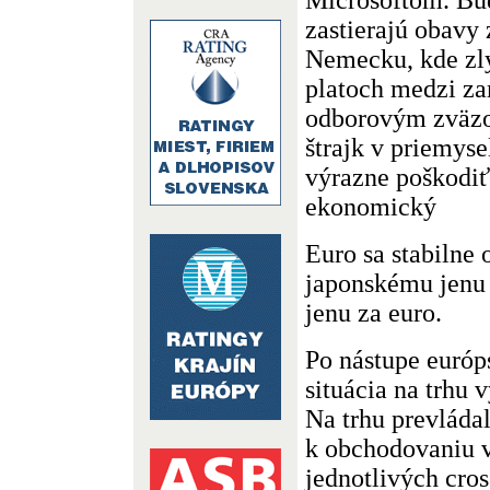
zastierajú obavy
Nemecku, kde zl
platoch medzi z
odborovým zväzo
štrajk v priemys
výrazne poškodi
ekonomický
Euro sa stabilne
japonskému jenu 
jenu za euro.
Po nástupe európ
situácia na trhu 
Na trhu prevládal
k obchodovaniu v
jednotlivých cros