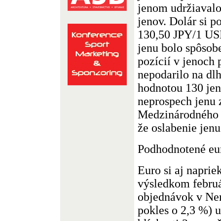
jenom udržiavalo
jenov. Dolár si p
130,50 JPY/1 US
jenu bolo spôsob
pozícií v jenoch 
nepodarilo na dlh
hodnotou 130 jen
neprospech jenu 
Medzinárodného 
že oslabenie jenu
Podhodnotené eu
Euro si aj napri
výsledkom febru
objednávok v Ne
pokles o 2,3 %) 