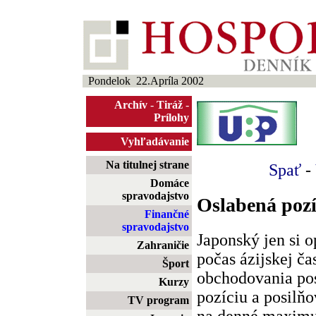
Pondelok 22.Apríla 2002
Archív
-
Tiráž
-
Prílohy
Vyhľadávanie
Na titulnej strane
Spať
-
Domáce
spravodajstvo
Oslabená pozí
Finančné
spravodajstvo
Japonský jen si 
Zahraničie
počas ázijskej ča
Šport
obchodovania pos
Kurzy
pozíciu a posilňo
TV program
na denné maximu