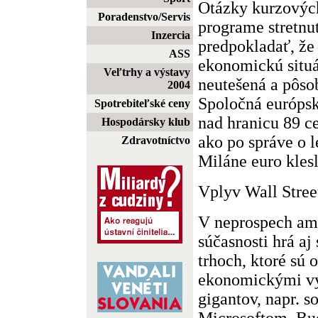
Otázky kurzovýc
Poradenstvo/Servis
programe stretnut
Inzercia
predpokladať, že 
ASS
ekonomickú situá
Veľtrhy a výstavy
neutešená a pôso
2004
Spoločná európsk
Spotrebiteľské ceny
nad hranicu 89 c
Hospodársky klub
ako po správe o 
Zdravotníctvo
Miláne euro kle
Vplyv Wall Stree
V neprospech ame
súčasnosti hrá aj
trhoch, ktoré sú 
ekonomickými v
gigantov, napr. s
Microsoftom. Bu