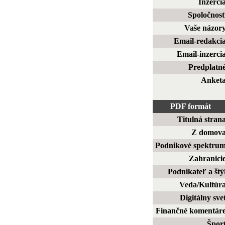
Inzerci
Spoločnos
Vaše názor
Email-redakci
Email-inzerci
Predplatn
Anket
PDF formát
Titulná stran
Z domov
Podnikové spektru
Zahranici
Podnikateľ a štý
Veda/Kultúr
Digitálny sve
Finančné komentár
Špor