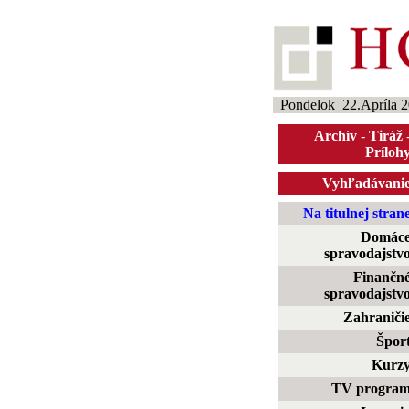
Pondelok 22.Apríla 
Archív
-
Tiráž
Príloh
Vyhľadávani
Na titulnej stran
Domác
spravodajstv
Finančn
spravodajstv
Zahraniči
Špor
Kurz
TV progra