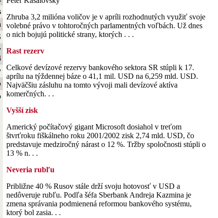
Peter Kasalovský
s
Zhruba 3,2 milióna voličov je v apríli rozhodnutých využiť svoje
a
volebné právo v tohtoročných parlamentných voľbách. Už dnes
o nich bojujú politické strany, ktorých . . .
S
y
Rast rezerv
4
Celkové devízové rezervy bankového sektora SR stúpli k 17.
y
aprílu na týždennej báze o 41,1 mil. USD na 6,259 mld. USD.
b
Najväčšiu zásluhu na tomto vývoji mali devízové aktíva
komerčných. . .
o
Vyšší zisk
Americký počítačový gigant Microsoft dosiahol v treťom
štvrťroku fiškálneho roku 2001/2002 zisk 2,74 mld. USD, čo
predstavuje medziročný nárast o 12 %. Tržby spoločnosti stúpli o
13 % n. . .
Neveria rubľu
Približne 40 % Rusov stále drží svoju hotovosť v USD a
nedôveruje rubľu. Podľa šéfa Sberbank Andreja Kazmina je
zmena správania podmienená reformou bankového systému,
ktorý bol zasia. . .