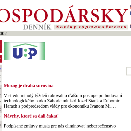
2002
-
y
e
e
e
o
Mozog je drahá surovina
é
o
V stredu minulý týždeň rokovali o ďalšom postupe pri budovaní
technologického parku Záhorie ministri Jozef Stank a Ľubomír
e
Harach s podpredsedom vlády pre ekonomiku Ivanom Mi. . .
t
Návrhy, ktoré sa dali čakať
y
m
Podpísané zmluvy musia pre nás eliminovať nebezpečenstvo