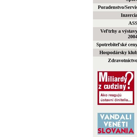
Poradenstvo/Servi
Inzerci
AS
Veľtrhy a výstav
200
Spotrebiteľské cen
Hospodársky klu
Zdravotníctv