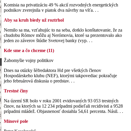
a
Komisia na privatizáciu 49 % akcií rozvodných energetických
ť
podnikov zverejnila v piatok dva návrhy na víťa. . .
y
Aby sa kruh biedy už roztrhol
a
Nemilo sa ma, vzťahujúc to na seba, dotklo konštatovanie, že za
a
chudobu Rómov môžu aj Nerómovia, ktoré sa prezentovalo ako
é
jeden zo záverov štúdie Svetovej banky (vyp. . .
a
Kde sme a čo chceme (11)
Žabomyšie vojny politikov
a
Dnes na otázky šéfredaktora Hd pre všetkých členov
Hospodárskeho klubu (NEF), ktorými takpovediac pokračuje
a
jeho februárová diskusia o predstav. . .
m
Trestné činy
e
l
Na území SR bolo v roku 2001 evidovaných 93 053 trestných
činov, na ktorých sa 12 234 prípadmi podieľali recidivisti a 9528
a
prípadmi mládež. Objasnenosť dosiahla 54,61 percenta. Násil. . .
t
Mínové pole
e
t