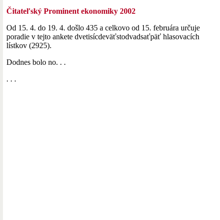
Čitateľský Prominent ekonomiky 2002
Od 15. 4. do 19. 4. došlo 435 a celkovo od 15. februára určuje
poradie v tejto ankete dvetisícdeväťstodvadsaťpäť hlasovacích
lístkov (2925).
Dodnes bolo no. . .
. . .