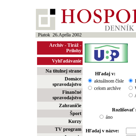
Piatok 26.Apríla 2002
Archív
-
Tiráž
-
Prílohy
Vyhľadávanie
Na titulnej strane
Hľadaj v:
Domáce
aktuálnom čísle
I
spravodajstvo
celom archíve
W
Finančné
A
spravodajstvo
Zahraničie
Rozlišovať
Šport
áno
Kurzy
TV program
Hľadaj v názve: