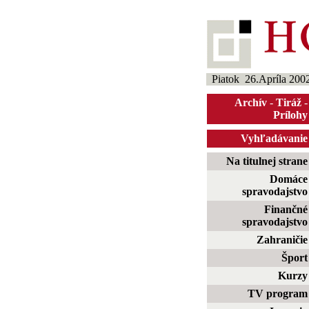
Piatok 26.Apríla 200
Archív
-
Tiráž
-
Prílohy
Vyhľadávanie
Na titulnej strane
Domáce
spravodajstvo
Finančné
spravodajstvo
Zahraničie
Šport
Kurzy
TV program