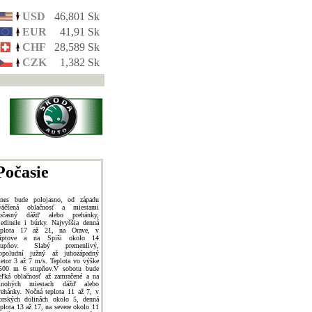
USD
46,801 Sk
EUR
41,91 Sk
CHF
28,589 Sk
CZK
1,382 Sk
Počasie
nes bude polojasno, od západu
väčšená oblačnosť a miestami
bčasný dážď alebo prehánky,
jedinele i búrky. Najvyššia denná
eplota 17 až 21, na Orave, v
iptove a na Spiši okolo 14
tupňov. Slabý premenlivý,
opoludní južný až juhozápadný
ietor 3 až 7 m/s. Teplota vo výške
500 m 6 stupňov.V sobotu bude
eľká oblačnosť až zamračené a na
nohých miestach dážď alebo
rehánky. Nočná teplota 11 až 7, v
orských dolinách okolo 5, denná
eplota 13 až 17, na severe okolo 11