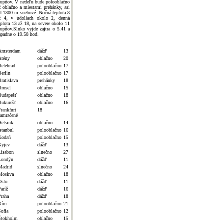
tupňov. V nedeľu bude polooblačno
ž oblačno a miestami prehánky, asi
d 1800 m snehové. Nočná teplota 8
ž 4, v údoliach okolo 2, denná
eplota 13 až 18, na severe okolo 11
tupňov.Slnko vyjde zajtra o 5.41 a
apadne o 19.58 hod.
Amsterdam
dážď
13
Atény
oblačno
20
Belehrad
polooblačno
17
Berlín
polooblačno
17
ratislava
prehánky
18
Brusel
oblačno
15
Budapešť
oblačno
18
Bukurešť
oblačno
16
Frankfurt
18
zamračené
Helsinki
oblačno
14
stanbul
polooblačno
16
Kodaň
polooblačno
15
Kyjev
dážď
13
Lisabon
slnečno
27
Londýn
dážď
11
Madrid
slnečno
24
Moskva
oblačno
18
Oslo
dážď
11
aríž
dážď
16
Praha
dážď
18
Rím
polooblačno
21
Sofia
polooblačno
12
Štokholm
oblačno
15