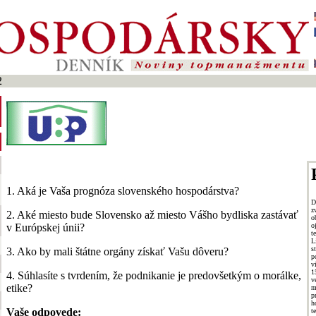
2
1. Aká je Vaša prognóza slovenského hospodárstva?
D
z
2. Aké miesto bude Slovensko až miesto Vášho bydliska zastávať
o
o
v Európskej únii?
t
L
s
3. Ako by mali štátne orgány získať Vašu dôveru?
p
v
1
4. Súhlasíte s tvrdením, že podnikanie je predovšetkým o morálke,
v
etike?
m
p
h
Vaše odpovede:
t