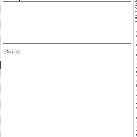
s
a
o
a
t
s
z
B
I
P