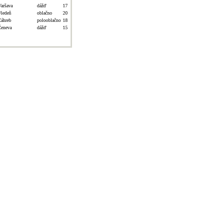
Varšava
dážď
17
Viedeň
oblačno
20
Záhreb
polooblačno
18
Ženeva
dážď
15