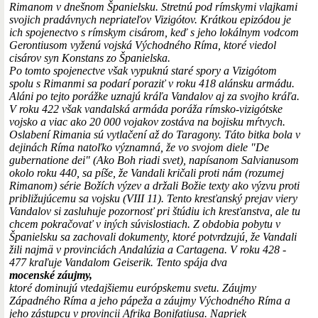
Rimanom v dnešnom Španielsku. Stretnú pod rímskymi vlajkami
svojich pradávnych nepriateľov Vizigótov. Krátkou epizódou je
ich spojenectvo s rímskym cisárom, keď s jeho lokálnym vodcom
Gerontiusom vyženú vojská Východného Ríma, ktoré viedol
cisárov syn Konstans zo Španielska.
Po tomto spojenectve však vypuknú staré spory a Vizigótom
spolu s Rimanmi sa podarí poraziť v roku 418 alánsku armádu.
Aláni po tejto porážke uznajú kráľa Vandalov aj za svojho kráľa.
V roku 422 však vandalská armáda poráža rímsko-vizigótske
vojsko a viac ako 20 000 vojakov zostáva na bojisku mŕtvych.
Oslabení Rimania sú vytlačení až do Taragony. Táto bitka bola v
dejinách Ríma natoľko významná, že vo svojom diele "De
gubernatione dei" (Ako Boh riadi svet), napísanom Salvianusom
okolo roku 440, sa píše, že Vandali kričali proti nám (rozumej
Rimanom) série Božích výzev a držali Božie texty ako výzvu proti
približujúcemu sa vojsku (VIII 11). Tento kresťanský prejav viery
Vandalov si zasluhuje pozornosť pri štúdiu ich kresťanstva, ale tu
chcem pokračovať v iných súvislostiach. Z obdobia pobytu v
Španielsku sa zachovali dokumenty, ktoré potvrdzujú, že Vandali
žili najmä v provinciách Andalúzia a Cartagena. V roku 428 -
477 kraľuje Vandalom Geiserik. Tento spája dva
mocenské záujmy,
ktoré dominujú vtedajšiemu európskemu svetu. Záujmy
Západného Ríma a jeho pápeža a záujmy Východného Ríma a
jeho zástupcu v provincii Afrika Bonifatiusa. Napriek