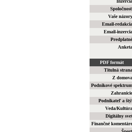
Inzerci
Spoločnos
Vaše názor
Email-redakci
Email-inzerci
Predplatn
Anket
PDF formát
Titulná stran
Z domov
Podnikové spektru
Zahranici
Podnikateľ a štý
Veda/Kultúr
Digitálny sve
Finančné komentár
Špor