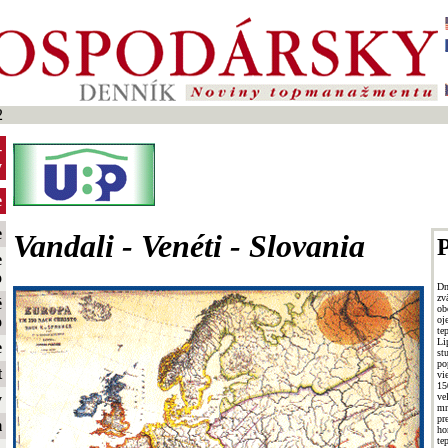
2
-
y
e
e
Vandali - Venéti - Slovania
P
e
o
Dn
zv
é
ob
o
oj
te
L
e
s
po
t
vi
15
ve
y
m
pr
m
ho
te