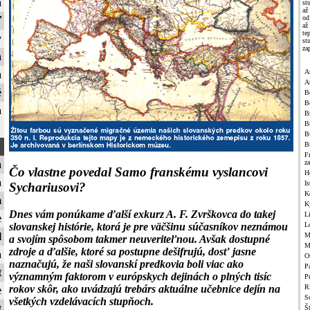
a
st
až
od
ť
až
te
y
st
za
a
A
a
A
é
B
B
a
Br
B
B
B
F
z
a
Čo vlastne povedal Samo franskému vyslancovi
H
a
Is
Sychariusovi?
K
m
K
Dnes vám ponúkame ďalší exkurz A. F. Zvrškovca do takej
L
e
L
slovanskej histórie, ktorá je pre väčšinu súčasníkov neznámou
l
M
a svojím spôsobom takmer neuveriteľnou. Avšak dostupné
M
zdroje a ďalšie, ktoré sa postupne dešifrujú, dosť jasne
a
O
naznačujú, že naši slovanskí predkovia boli viac ako
Pa
t
významným faktorom v európskych dejinách o plných tisíc
P
R
rokov skôr, ako uvádzajú trebárs aktuálne učebnice dejín na
e
S
všetkých vzdelávacích stupňoch.
t
Š