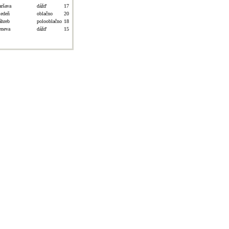
aršava
dážď
17
iedeň
oblačno
20
áhreb
polooblačno
18
eneva
dážď
15