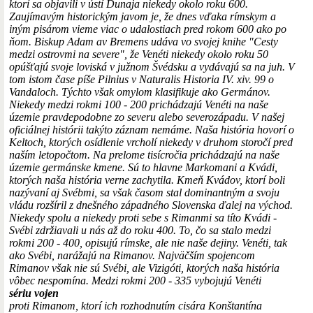
ktorí sa objavili v ústí Dunaja niekedy okolo roku 600.
Zaujímavým historickým javom je, že dnes vďaka rímskym a
iným pisárom vieme viac o udalostiach pred rokom 600 ako po
ňom. Biskup Adam av Bremens udáva vo svojej knihe "Cesty
medzi ostrovmi na severe", že Venéti niekedy okolo roku 50
opúšťajú svoje loviská v južnom Švédsku a vydávajú sa na juh. V
tom istom čase píše Pilnius v Naturalis Historia IV. xiv. 99 o
Vandaloch. Týchto však omylom klasifikuje ako Germánov.
Niekedy medzi rokmi 100 - 200 prichádzajú Venéti na naše
územie pravdepodobne zo severu alebo severozápadu. V našej
oficiálnej histórii takýto záznam nemáme. Naša história hovorí o
Keltoch, ktorých osídlenie vrcholí niekedy v druhom storočí pred
naším letopočtom. Na prelome tisícročia prichádzajú na naše
územie germánske kmene. Sú to hlavne Markomani a Kvádi,
ktorých naša história verne zachytila. Kmeň Kvádov, ktorí boli
nazývaní aj Svébmi, sa však časom stal dominantným a svoju
vládu rozšíril z dnešného západného Slovenska ďalej na východ.
Niekedy spolu a niekedy proti sebe s Rimanmi sa títo Kvádi -
Svébi zdržiavali u nás až do roku 400. To, čo sa stalo medzi
rokmi 200 - 400, opisujú rímske, ale nie naše dejiny. Venéti, tak
ako Svébi, narážajú na Rimanov. Najväčším spojencom
Rimanov však nie sú Svébi, ale Vizigóti, ktorých naša história
vôbec nespomína. Medzi rokmi 200 - 335 vybojujú Venéti
sériu vojen
proti Rimanom, ktorí ich rozhodnutím cisára Konštantína