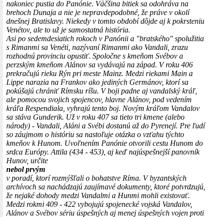
nakoniec pustia do Panónie. Väčšina bitiek sa odohráva na
brehoch Dunaja a nie je nepravdepodobné, že práve v okolí
dnešnej Bratislavy. Niekedy v tomto období dôjde aj k pokrsteniu
Venétov, ale to už je samostatná história.
Asi po sedemdesiatich rokoch v Panónii a "bratského" spolužitia
s Rimanmi sa Venéti, nazývaní Rimanmi ako Vandali, zrazu
rozhodnú provinciu opustiť. Spoločne s kmeňom Svébov a
perzským kmeňom Alánov sa vydávajú na západ. V roku 406
prekračujú rieku Rýn pri meste Mainz. Medzi riekami Main a
Lippe narazia na Frankov ako jediných Germánov, ktorí sa
pokúšajú chrániť Rímsku ríšu. V boji padne aj vandalský kráľ,
ale pomocou svojich spojencov, hlavne Alánov, pod vedením
kráľa Respendiala, vyhrajú tento boj. Novým kráľom Vandalov
sa stáva Gunderik. Už v roku 407 sa tieto tri kmene (alebo
národy) - Vandali, Aláni a Svébi dostanú až do Pyrenejí. Pre ľudí
so záujmom o históriu sa nastoľuje otázka o vzťahu týchto
kmeňov k Hunom. Uvoľnením Panónie otvorili cestu Hunom do
srdca Európy. Attila (434 - 453), aj keď najúspešnejší panovník
Hunov, určite
nebol prvým
v poradí, ktorí rozmýšľali o bohatstve Ríma. V byzantských
archívoch sa nachádzajú zaujímavé dokumenty, ktoré potvrdzujú,
že nejaké dohody medzi Vandalmi a Hunmi mohli existovať.
Medzi rokmi 409 - 422 vybojujú spojenecké vojská Vandalov,
Alánov a Svébov sériu úspešných aj menej úspešných vojen proti