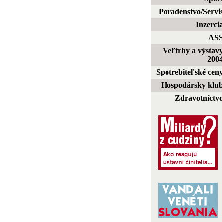
Poradenstvo/Servi
Inzerci
AS
Veľtrhy a výstav
200
Spotrebiteľské cen
Hospodársky klu
Zdravotníctv