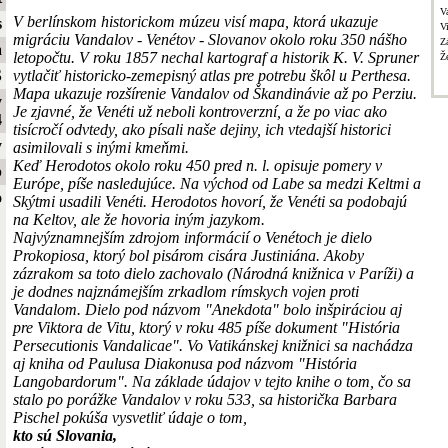
V
V berlínskom historickom múzeu visí mapa, ktorá ukazuje
s
V
migráciu Vandalov - Venétov - Slovanov okolo roku 350 nášho
Z
a
letopočtu. V roku 1857 nechal kartograf a historik K. V. Spruner
Ž
vytlačiť historicko-zemepisný atlas pre potrebu škôl u Perthesa.
S
Mapa ukazuje rozšírenie Vandalov od Škandinávie až po Perziu.
y
Je zjavné, že Venéti už neboli kontroverzní, a že po viac ako
4
tisícročí odvtedy, ako písali naše dejiny, ich vtedajší historici
y
asimilovali s inými kmeňmi.
Keď Herodotos okolo roku 450 pred n. l. opisuje pomery v
b
Európe, píše nasledujúce. Na východ od Labe sa medzi Keltmi a
o
Skýtmi usadili Venéti. Herodotos hovorí, že Venéti sa podobajú
na Keltov, ale že hovoria iným jazykom.
Najvýznamnejším zdrojom informácií o Venétoch je dielo
Prokopiosa, ktorý bol pisárom cisára Justiniána. Akoby
zázrakom sa toto dielo zachovalo (Národná knižnica v Paríži) a
je dodnes najznámejším zrkadlom rímskych vojen proti
Vandalom. Dielo pod názvom "Anekdota" bolo inšpiráciou aj
pre Viktora de Vitu, ktorý v roku 485 píše dokument "História
Persecutionis Vandalicae". Vo Vatikánskej knižnici sa nachádza
aj kniha od Paulusa Diakonusa pod názvom "História
Langobardorum". Na základe údajov v tejto knihe o tom, čo sa
stalo po porážke Vandalov v roku 533, sa historička Barbara
Pischel pokúša vysvetliť údaje o tom,
kto sú Slovania,