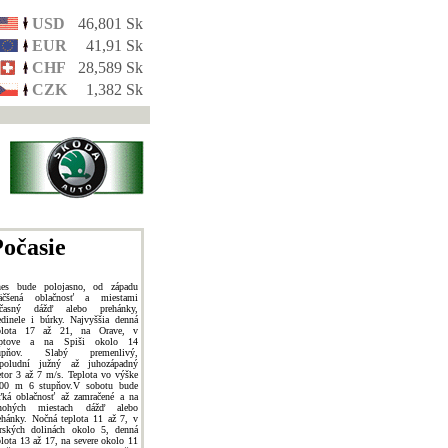
USD
46,801 Sk
EUR
41,91 Sk
CHF
28,589 Sk
CZK
1,382 Sk
očasie
es bude polojasno, od západu
äčšená oblačnosť a miestami
časný dážď alebo prehánky,
edinele i búrky. Najvyššia denná
plota 17 až 21, na Orave, v
iptove a na Spiši okolo 14
tupňov. Slabý premenlivý,
poludní južný až juhozápadný
etor 3 až 7 m/s. Teplota vo výške
00 m 6 stupňov.V sobotu bude
ľká oblačnosť až zamračené a na
nohých miestach dážď alebo
ehánky. Nočná teplota 11 až 7, v
rských dolinách okolo 5, denná
plota 13 až 17, na severe okolo 11