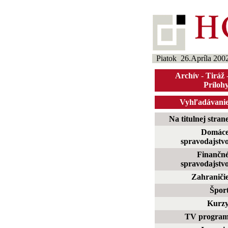
Piatok 26.Apríla 200
Archív
-
Tiráž
Príloh
Vyhľadávani
Na titulnej stran
Domác
spravodajstv
Finančn
spravodajstv
Zahraniči
Špor
Kurz
TV progra