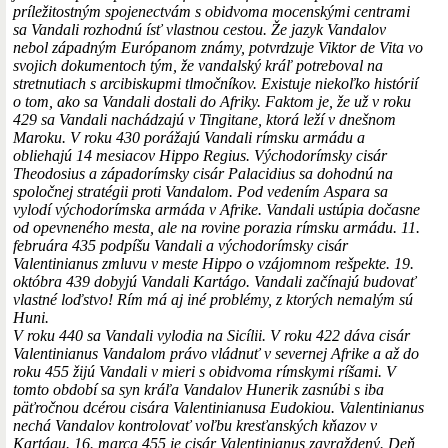
príležitostným spojenectvám s obidvoma mocenskými centrami
sa Vandali rozhodnú ísť vlastnou cestou. Že jazyk Vandalov
nebol západným Európanom známy, potvrdzuje Viktor de Vita vo
svojich dokumentoch tým, že vandalský kráľ potreboval na
stretnutiach s arcibiskupmi tlmočníkov. Existuje niekoľko histórií
o tom, ako sa Vandali dostali do Afriky. Faktom je, že už v roku
429 sa Vandali nachádzajú v Tingitane, ktorá leží v dnešnom
Maroku. V roku 430 porážajú Vandali rímsku armádu a
obliehajú 14 mesiacov Hippo Regius. Východorímsky cisár
Theodosius a západorímsky cisár Palacidius sa dohodnú na
spoločnej stratégii proti Vandalom. Pod vedením Aspara sa
vylodí východorímska armáda v Afrike. Vandali ustúpia dočasne
od opevneného mesta, ale na rovine porazia rímsku armádu. 11.
februára 435 podpíšu Vandali a východorímsky cisár
Valentinianus zmluvu v meste Hippo o vzájomnom rešpekte. 19.
októbra 439 dobyjú Vandali Kartágo. Vandali začínajú budovať
vlastné loďstvo! Rím má aj iné problémy, z ktorých nemalým sú
Huni.
V roku 440 sa Vandali vylodia na Sicílii. V roku 422 dáva cisár
Valentinianus Vandalom právo vládnuť v severnej Afrike a až do
roku 455 žijú Vandali v mieri s obidvoma rímskymi ríšami. V
tomto období sa syn kráľa Vandalov Hunerik zasnúbi s iba
päťročnou dcérou cisára Valentinianusa Eudokiou. Valentinianus
nechá Vandalov kontrolovať voľbu kresťanských kňazov v
Kartágu. 16. marca 455 je cisár Valentinianus zavraždený. Deň