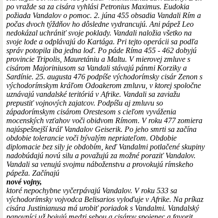
po vražde sa za cisára vyhlási Petronius Maximus. Eudokia
požiada Vandalov o pomoc. 2. júna 455 obsadia Vandali Rím a
počas dvoch týždňov ho dôsledne vydrancujú. Ani pápež Leo
nedokázal uchrániť svoje poklady. Vandali naložia všetko na
svoje lode a odplávajú do Kartága. Pri tejto operácii sa podľa
správ potopila iba jedna loď. Po páde Ríma 455 - 462 dobyjú
provincie Tripolis, Mauretániu a Maltu. V mierovej zmluve s
cisárom Majoriniusom sa Vandali stávajú pánmi Korziky a
Sardínie. 25. augusta 476 podpíše východorímsky cisár Zenon s
východorímskym kráľom Odoakerom zmluvu, v ktorej spoločne
uznávajú vandalské teritóriá v Afrike. Vandali sa zaviažu
prepustiť vojnových zajatcov. Podpíšu aj zmluvu so
západorímskym cisárom Orestesom s cieľom vyváženia
mocenských vzťahov voči obidvom Rímom. V roku 477 zomiera
najúspešnejší kráľ Vandalov Geiserik. Po jeho smrti sa začína
obdobie tolerancie voči bývalým nepriateľom. Obdobie
diplomacie bez sily je obdobím, keď Vandalmi potlačené skupiny
nadobúdajú novú silu a považujú za možné poraziť Vandalov.
Vandali sa venujú svojmu náboženstvu a provokujú rímskeho
pápeža. Začínajú
nové vojny,
ktoré nepochybne vyčerpávajú Vandalov. V roku 533 sa
východorímsky vojvodca Belisarios vyloďuje v Afrike. Na príkaz
cisára Justinianusa má urobiť poriadok s Vandalmi. Vandalský
panovníci už bojujú medzi sebou a cisárov spojenec a favorit