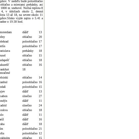
upňov. V nedeľu bude polooblačno
 oblačno a miestami prehánky, asi
 1800 m snehové. Nočná teplota 8
 4, v údoliach okolo 2, denná
plota 13 až 18, na severe okolo 11
upňov.Slnko vyjde zajtra o 5.41 a
padne o 19.58 hod.
msterdam
dážď
13
tény
oblačno
20
elehrad
polooblačno
17
erlín
polooblačno
17
atislava
prehánky
18
rusel
oblačno
15
udapešť
oblačno
18
ukurešť
oblačno
16
rankfurt
18
amračené
elsinki
oblačno
14
tanbul
polooblačno
16
odaň
polooblačno
15
yjev
dážď
13
isabon
slnečno
27
ondýn
dážď
11
adrid
slnečno
24
oskva
oblačno
18
slo
dážď
11
ríž
dážď
16
raha
dážď
18
ím
polooblačno
21
ofia
polooblačno
12
tokholm
oblačno
15