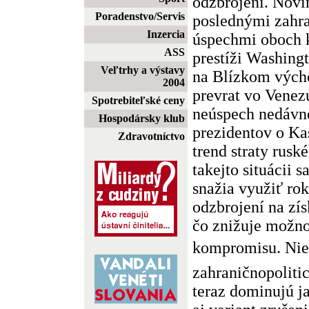
odzbrojení. Novi
Poradenstvo/Servis
poslednými zahr
Inzercia
úspechmi oboch k
ASS
prestíži Washing
Veľtrhy a výstavy
na Blízkom výcho
2004
prevrat vo Venezu
Spotrebiteľské ceny
neúspech nedávn
Hospodársky klub
prezidentov o Ka
Zdravotníctvo
trend straty rusk
takejto situácii 
snažia využiť ro
odzbrojení na zís
čo znižuje možno
kompromisu. Nie
zahraničnopoliti
teraz dominujú ja