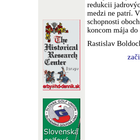
redukcii jadrový
medzi ne patrí. V
schopnosti oboch
koncom mája do s
Rastislav Boldoc
zač