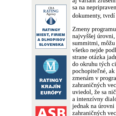
aj variant zruše
sa na nepriprave
dokumenty, tvrd
Zmeny programu 
najvyššej úrovni
summitmi, môžu 
všetko nejde pod
strane otázka jad
do okruhu tých ci
pochopiteľné, ak
zmenám v progra
zahraničných vec
uviedol, že sa ni
a intenzívny dia
jednak na úrovni 
zahraničných vecí