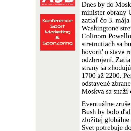
Dnes by do Mosk
minister obrany
zatiaľ čo 3. mája
Washingtone stre
Colinom Powello
stretnutiach sa b
hovoriť o stave 
odzbrojení. Zatia
strany sa zhodujú
1700 až 2200. Pe
odstavené zbrane 
Moskva sa snaží o
Eventuálne zruše
Bush by bolo ďa
zložitej globálne
Svet potrebuje d