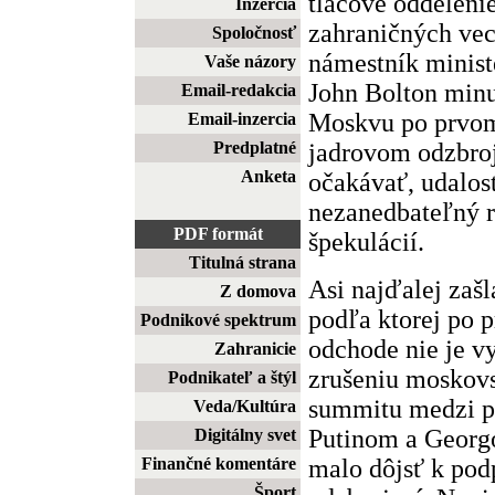
tlačové oddeleni
Inzercia
zahraničných vec
Spoločnosť
námestník minist
Vaše názory
John Bolton minu
Email-redakcia
Moskvu po prvom
Email-inzercia
jadrovom odzbroj
Predplatné
Anketa
očakávať, udalos
nezanedbateľný r
PDF formát
špekulácií.
Titulná strana
Asi najďalej zaš
Z domova
podľa ktorej po
Podnikové spektrum
odchode nie je v
Zahranicie
zrušeniu moskov
Podnikateľ a štýl
summitu medzi p
Veda/Kultúra
Putinom a Georg
Digitálny svet
malo dôjsť k pod
Finančné komentáre
Šport