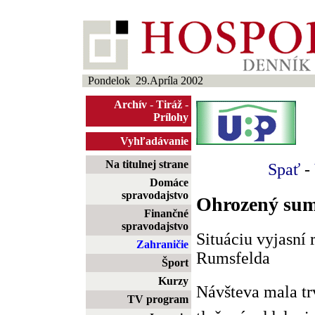
Pondelok 29.Apríla 2002
Archív
-
Tiráž
-
Prílohy
Vyhľadávanie
Na titulnej strane
Spať
-
Domáce
spravodajstvo
Ohrozený su
Finančné
spravodajstvo
Situáciu vyjasní 
Zahraničie
Rumsfelda
Šport
Kurzy
Návšteva mala tr
TV program