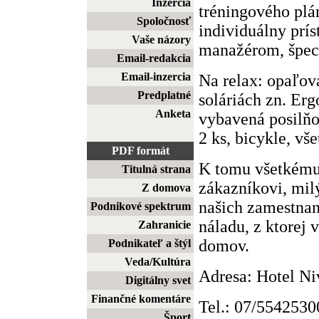
Inzercia
tréningového plá
Spoločnosť
individuálny prí
Vaše názory
manažérom, špeci
Email-redakcia
Email-inzercia
Na relax: opaľov
Predplatné
soláriách zn. Er
Anketa
vybavená posilňov
2 ks, bicykle, vš
PDF formát
K tomu všetkému 
Titulná strana
zákazníkovi, mil
Z domova
našich zamestnan
Podnikové spektrum
náladu, z ktorej 
Zahranicie
domov.
Podnikateľ a štýl
Veda/Kultúra
Adresa: Hotel Ni
Digitálny svet
Finančné komentáre
Tel.: 07/5542530
Šport