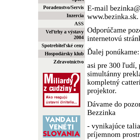
E-mail bezinka@
Poradenstvo/Servis
www.bezinka.sk.
Inzercia
ASS
Odporúčame pozo
Veľtrhy a výstavy
internetovú strán
2004
Spotrebiteľské ceny
Ďalej ponúkame:
Hospodársky klub
Zdravotníctvo
asi pre 300 ľudí,
simultánny prekl
kompletný catter
projektor.
Dávame do pozorn
Bezzinka
- vynikajúce tali
príjemnom prostr