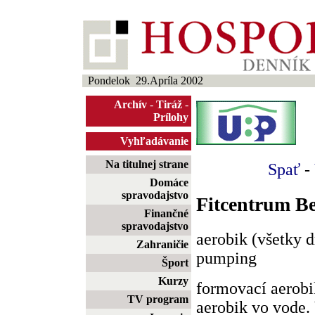
Pondelok 29.Apríla 2002
Archív
-
Tiráž
-
Prílohy
Vyhľadávanie
Na titulnej strane
Spať
-
Domáce
spravodajstvo
Fitcentrum B
Finančné
spravodajstvo
aerobik (všetky d
Zahraničie
pumping
Šport
Kurzy
formovací aerobik
TV program
aerobik vo vode.