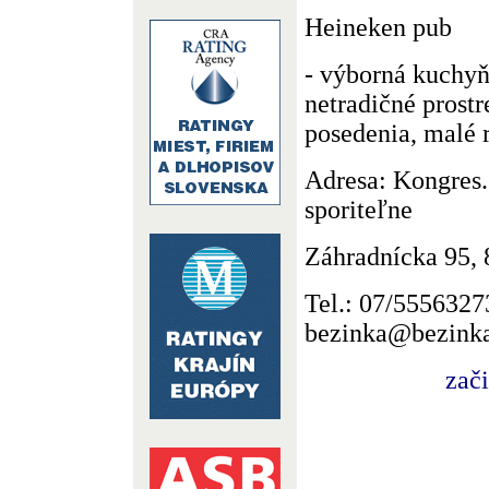
Heineken pub
- výborná kuchyň
netradičné prost
posedenia, malé 
Adresa: Kongres.
sporiteľne
Záhradnícka 95, 
Tel.: 07/5556327
bezinka@bezinka
zač