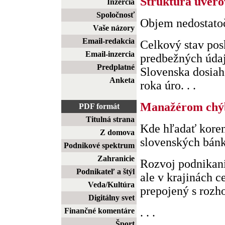
Štruktúra úvero
Inzercia
Spoločnosť
Objem nedostato
Vaše názory
Email-redakcia
Celkový stav pos
Email-inzercia
predbežných úda
Predplatné
Slovenska dosiah
Anketa
roka úro. . .
Manažérom chýb
PDF formát
Titulná strana
Kde hľadať koren
Z domova
slovenských bán
Podnikové spektrum
Zahranicie
Rozvoj podnikani
Podnikateľ a štýl
ale v krajinách c
Veda/Kultúra
prepojený s rozho
Digitálny svet
. . .
Finančné komentáre
Šport