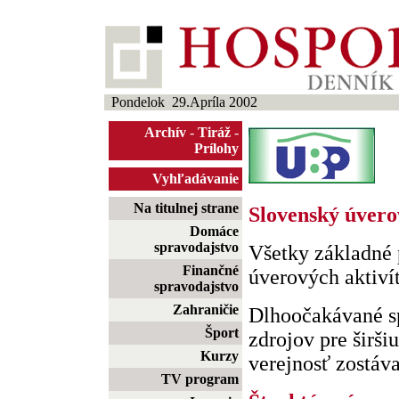
Pondelok 29.Apríla 2002
Archív
-
Tiráž
-
Prílohy
Vyhľadávanie
Na titulnej strane
Slovenský úverov
Domáce
spravodajstvo
Všetky základné 
Finančné
úverových aktiví
spravodajstvo
Zahraničie
Dlhoočakávané s
Šport
zdrojov pre širši
Kurzy
verejnosť zostáva 
TV program