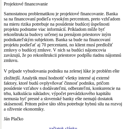
Projektové financovanie
Samostatnou problematikou je projektové financovanie. Banka
sa na financovaní podieľa vysokým percentom, preto vzhľadom
na mieru rizika potrebuje na posúdenie budúcej úspešnosti
projektu podstatne viac informácií. Príkladom môže byť
rekonštrukcia budovy určenej na prenájom priestorov iným
podnikateľským subjektom. Banka sa bude na financovaní
projektu podieľať aj 70 percentami, no klient musí predložiť
zmluvy o budúcej zmluve. V nich sa budúci nájomcovia
zaväzujú, že po rekonštrukcii priestorov podpíšu riadnu nájomnú
zmluvu.
V prípade vybudovania podniku na zelenej lúke je problém ešte
zložitejší. Analytik musí hodnotiť všetky interné aj externé
faktory, ktoré budú ovplyvňovať činnosť podniku, pričom
posúdenie vzťahov s dodávateľmi, odberateľmi, konkurencie na
trhu, kalkulácia nákladov, výpočet prevádzkového kapitálu
nemusia byť presné a slovenské banky ešte nemajú dostatok
skúseností. Pritom práve táto sféra potrebuje hybnú silu na rozvoj
a oživenie ekonomiky.
Ján Plačko
začiatok clánku