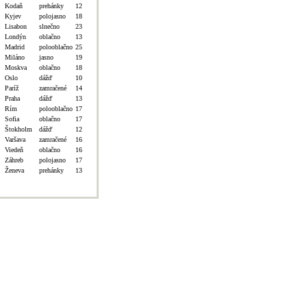
Kodaň
prehánky
12
Kyjev
polojasno
18
Lisabon
slnečno
23
Londýn
oblačno
13
Madrid
polooblačno
25
Miláno
jasno
19
Moskva
oblačno
18
Oslo
dážď
10
Paríž
zamračené
14
Praha
dážď
13
Rím
polooblačno
17
Sofia
oblačno
17
Štokholm
dážď
12
Varšava
zamračené
16
Viedeň
oblačno
16
Záhreb
polojasno
17
Ženeva
prehánky
13