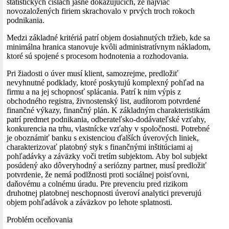
štatistických číslach jasne dokazujúcich, že najviac
novozaložených firiem skrachovalo v prvých troch rokoch
podnikania.
Medzi základné kritériá patrí objem dosiahnutých tržieb, kde sa
minimálna hranica stanovuje kvôli administratívnym nákladom,
ktoré sú spojené s procesom hodnotenia a rozhodovania.
Pri žiadosti o úver musí klient, samozrejme, predložiť
nevyhnutné podklady, ktoré poskytujú komplexný pohľad na
firmu a na jej schopnosť splácania. Patrí k nim výpis z
obchodného registra, živnostenský list, audítorom potvrdené
finančné výkazy, finančný plán. K základným charakteristikám
patrí predmet podnikania, odberateľsko-dodávateľské vzťahy,
konkurencia na trhu, vlastnícke vzťahy v spoločnosti. Potrebné
je oboznámiť banku s existenciou ďalších úverových liniek,
charakterizovať platobný styk s finančnými inštitúciami aj
pohľadávky a záväzky voči tretím subjektom. Aby bol subjekt
posúdený ako dôveryhodný a seriózny partner, musí predložiť
potvrdenie, že nemá podlžnosti proti sociálnej poisťovni,
daňovému a colnému úradu. Pre prevenciu pred rizikom
druhotnej platobnej neschopnosti úveroví analytici preverujú
objem pohľadávok a záväzkov po lehote splatnosti.
Problém oceňovania