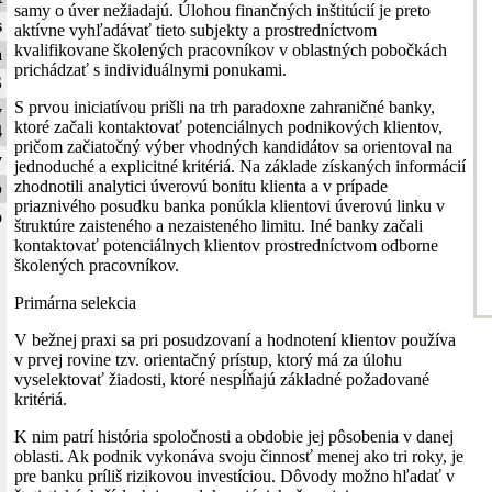
samy o úver nežiadajú. Úlohou finančných inštitúcií je preto
s
aktívne vyhľadávať tieto subjekty a prostredníctvom
kvalifikovane školených pracovníkov v oblastných pobočkách
a
prichádzať s individuálnymi ponukami.
S
S prvou iniciatívou prišli na trh paradoxne zahraničné banky,
y
ktoré začali kontaktovať potenciálnych podnikových klientov,
4
pričom začiatočný výber vhodných kandidátov sa orientoval na
y
jednoduché a explicitné kritériá. Na základe získaných informácií
zhodnotili analytici úverovú bonitu klienta a v prípade
b
priaznivého posudku banka ponúkla klientovi úverovú linku v
o
štruktúre zaisteného a nezaisteného limitu. Iné banky začali
kontaktovať potenciálnych klientov prostredníctvom odborne
školených pracovníkov.
Primárna selekcia
V bežnej praxi sa pri posudzovaní a hodnotení klientov používa
v prvej rovine tzv. orientačný prístup, ktorý má za úlohu
vyselektovať žiadosti, ktoré nespĺňajú základné požadované
kritériá.
K nim patrí história spoločnosti a obdobie jej pôsobenia v danej
oblasti. Ak podnik vykonáva svoju činnosť menej ako tri roky, je
pre banku príliš rizikovou investíciou. Dôvody možno hľadať v