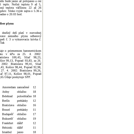
redu bude jasno až polojasno a cez
ň teplo. Nočná teplota 9 až 5,
nná teplota väčšinou 22 až 26
upňov. Slnko vyjde zajtra o 5.36 a
padne o 20.03 hod.
ber plynu
 dnešný deň platí v rozvodnej
stave zemného plynu odberový
upeň č. 3 a vykurovacia krivka č.
Tlak
aje o priemernom barometrickom
laku v kPa za 25. 4. 2002:
atislava 100,43, Sliač 98,23,
šice 99,13, Poprad 93,83, za 26.
 2002: Bratislava 99,41, Sliač
,43, Košice 98,44, Poprad 92,98,
 27. 4. 2002: Bratislava 99,26,
iač 97,11, Košice 98,01, Poprad
,65.Údaje poskytuje SPP.
Amsterdam
zamračené
12
Atény
oblačno
18
Belehrad
polooblačno
18
Berlín
prehánky
12
Bratislava
oblačno
16
Brusel
prehánky
11
Budapešť
oblačno
17
Bukurešť
oblačno
19
Frankfurt
dážď
12
Helsinki
dážď
11
Istanbul
jasno
18