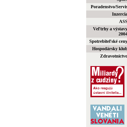
Poradenstvo/Servi
Inzerci
AS
Veľtrhy a výstav
200
Spotrebiteľské cen
Hospodársky klu
Zdravotníctv