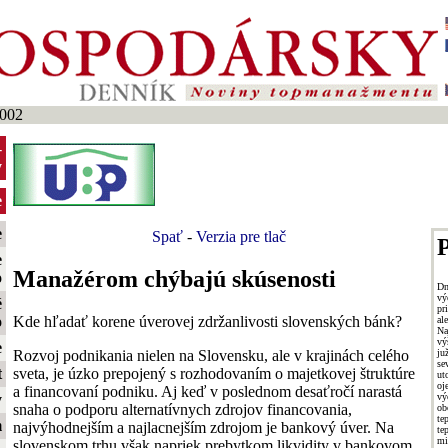
2002
-
y
e
e
Spať
-
Verzia pre tlač
P
e
Manažérom chýbajú skúsenosti
o
Dn
vý
é
pr
Kde hľadať korene úverovej zdržanlivosti slovenských bánk?
o
al
Na
vý
e
Rozvoj podnikania nielen na Slovensku, ale v krajinách celého
ju
se
sveta, je úzko prepojený s rozhodovaním o majetkovej štruktúre
t
ut
oj
a financovaní podniku. Aj keď v poslednom desaťročí narastá
vý
y
snaha o podporu alternatívnych zdrojov financovania,
ob
te
m
najvýhodnejším a najlacnejším zdrojom je bankový úver. Na
te
mi
slovenskom trhu však napriek prebytkom likvidity v bankovom