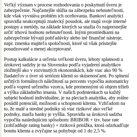
Veľký význam v procese rozhodovania o poskytnutí úveru je
zabezpečenie. Najčastejšie slúžia na zábezpeku nehnuteľnosti,
kde však vyvstáva problém ich oceňovania. Bankoví analytici
spravidla neakceptujú znalecký posudok, ale majú svoje interné
postupy a metódy, na základe ktorých sa snažia čo najpresnejšie
určiť trhovú hodnotu nehnuteľnosti. Inými prostriedkami na
zabezpečenie bývajú pohľadávky alebo iné finančné nástroje,
napr. zmenka majiteľa spoločnosti, ktoré sú však prísnejšie
posudzované a menej akceptované.
Postup kalkulácie a určenia veľkosti úveru, lehoty splatnosti a
úrokovej sadzby je na Slovensku podľa vyjadrení analytikov
zložitejší ako v rozvinutých ekonomikách, kde viac ako 90 %
žiadateľov o úver sú seriózni klienti so skúsenosťami. Po splnení
určitých formálnych náležitostí sa percento vypočíta automaticky
podľa vopred určeného vzorca, kde premennými sú objem tržieb
a výška základného imania. V našich podmienkach sa každý
subjekt hodnotí individuálne, je na pleciach analytika, aby reálne
posúdil potenciál, možnosti a schopnosti klienta. Vzhľadom na
to, že malé a stredné podniky sú viac rizikové ako veľké
podniky, marža banky je vyššia. Spravidla sa úroková sadzba
vypočíta nasledujúcim spôsobom: BRIBOR + tzv. base rate
(zohľadňuje rating banky) + riziková prirážka, ktorá odzrkadľuje
bonitu klienta a zvyčajne sa pohybuje od 1 do 2,5 %.