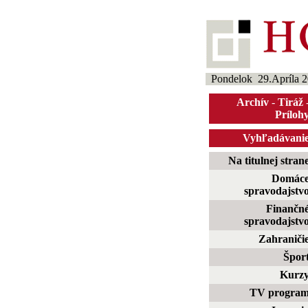
Pondelok 29.Apríla 
Archív
-
Tiráž
Príloh
Vyhľadávani
Na titulnej stran
Domác
spravodajstv
Finančn
spravodajstv
Zahraniči
Špor
Kurz
TV progra