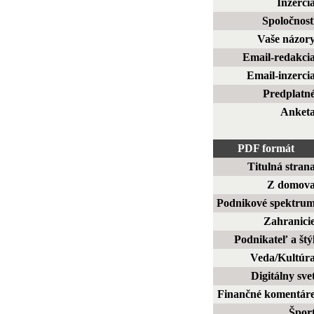
Inzerci
Spoločnos
Vaše názor
Email-redakci
Email-inzerci
Predplatn
Anket
PDF formát
Titulná stran
Z domov
Podnikové spektru
Zahranici
Podnikateľ a štý
Veda/Kultúr
Digitálny sve
Finančné komentár
Špor