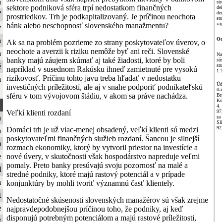
a
st
sektore podniková sféra trpí nedostatkom finančných
de
de
ť
prostriedkov. Trh je podkapitalizovaný. Je príčinou neochota
st
za
bánk alebo neschopnosť slovenského manažmentu?
y
Od
a
Ak sa na problém pozrieme zo strany poskytovateľov úverov, o
neochote a averzii k riziku nemôže byť ani reči. Slovenské
a
Na
banky majú záujem skúmať aj také žiadosti, ktoré by boli
sú
é
st
napríklad v susednom Rakúsku ihneď zamietnuté pre vysokú
1.
rizikovosť. Príčinu tohto javu treba hľadať v nedostatku
a
Úd
investičných príležitostí, ale aj v snahe podporiť podnikateľskú
t
sféru v tom vývojovom štádiu, v akom sa práve nachádza.
Br
Ko
4.
97
Veľkí klienti rozdaní
a
za
Sl
92
Domáci trh je už viac-menej obsadený, veľkí klienti sú medzi
a
poskytovateľmi finančných služieb rozdaní. Šancou je silnejší
m
rozmach ekonomiky, ktorý by vytvoril priestor na investície a
nové úvery, v skutočnosti však hospodárstvo napreduje veľmi
e
pomaly. Preto banky presúvajú svoju pozornosť na malé a
l
stredné podniky, ktoré majú rastový potenciál a v prípade
a
konjunktúry by mohli tvoriť významnú časť klientely.
t
Nedostatočné skúsenosti slovenských manažérov sú však zrejme
e
najpravdepodobnejšou príčinou toho, že podniky, aj keď
disponujú potrebným potenciálom a majú rastové príležitosti,
t