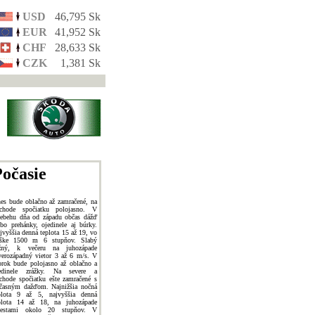
USD
46,795 Sk
EUR
41,952 Sk
CHF
28,633 Sk
CZK
1,381 Sk
očasie
es bude oblačno až zamračené, na
chode spočiatku polojasno. V
iebehu dňa od západu občas dážď
ebo prehánky, ojedinele aj búrky.
jvyššia denná teplota 15 až 19, vo
ške 1500 m 6 stupňov. Slabý
žný, k večeru na juhozápade
verozápadný vietor 3 až 6 m/s. V
orok bude polojasno až oblačno a
edinele zrážky. Na severe a
chode spočiatku ešte zamračené s
časným dažďom. Najnižšia nočná
plota 9 až 5, najvyššia denná
plota 14 až 18, na juhozápade
estami okolo 20 stupňov. V