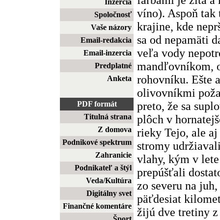
Inzercia
víno). Aspoň tak 
Spoločnosť
krajine, kde nepr
Vaše názory
sa od nepamäti d
Email-redakcia
veľa vody nepotr
Email-inzercia
mandľovníkom, o
Predplatné
rohovníku. Ešte a
Anketa
olivovníkmi požat
preto, že sa supl
PDF formát
Titulná strana
plôch v hornatej
Z domova
rieky Tejo, ale aj
Podnikové spektrum
stromy udržiavali
Zahranicie
vlahy, kým v let
Podnikateľ a štýl
prepúšťali dostat
Veda/Kultúra
zo severu na juh,
Digitálny svet
päťdesiat kilome
Finančné komentáre
žijú dve tretiny 
Šport