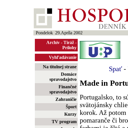
Pondelok 29.Apríla 2002
Archív
-
Tiráž
-
Prílohy
Vyhľadávanie
Na titulnej strane
Spať
-
Domáce
spravodajstvo
Made in Port
Finančné
spravodajstvo
Portugalsko, to sú
Zahraničie
svätojánsky chlieb
Šport
korok. Až potom 
Kurzy
pomaranče či br
TV program
farbami je žltá 