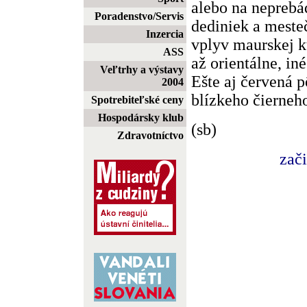
alebo na neprebá
Poradenstvo/Servis
dediniek a mesteč
Inzercia
vplyv maurskej k
ASS
až orientálne, in
Veľtrhy a výstavy
Ešte aj červená 
2004
blízkeho čierneh
Spotrebiteľské ceny
Hospodársky klub
(sb)
Zdravotníctvo
zač