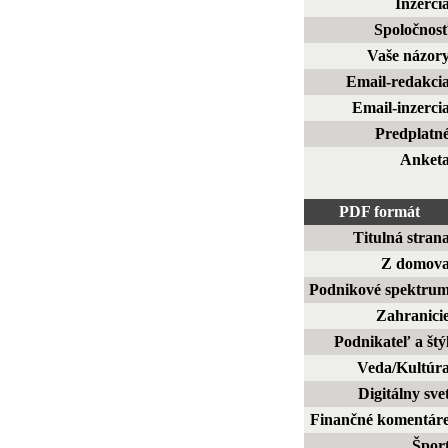
Inzerci
Spoločnos
Vaše názor
Email-redakci
Email-inzerci
Predplatn
Anket
PDF formát
Titulná stran
Z domov
Podnikové spektru
Zahranici
Podnikateľ a štý
Veda/Kultúr
Digitálny sve
Finančné komentár
Špor