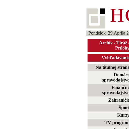
Pondelok 29.Apríla 
Archív
-
Tiráž
Príloh
Vyhľadávani
Na titulnej stran
Domác
spravodajstv
Finančn
spravodajstv
Zahraniči
Špor
Kurz
TV progra