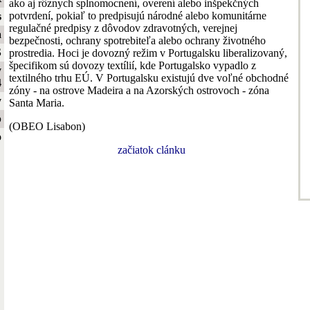
ako aj rôznych splnomocnení, overení alebo inšpekčných
potvrdení, pokiaľ to predpisujú národné alebo komunitárne
s
regulačné predpisy z dôvodov zdravotných, verejnej
a
bezpečnosti, ochrany spotrebiteľa alebo ochrany životného
S
prostredia. Hoci je dovozný režim v Portugalsku liberalizovaný,
špecifikom sú dovozy textílií, kde Portugalsko vypadlo z
y
textilného trhu EÚ. V Portugalsku existujú dve voľné obchodné
4
zóny - na ostrove Madeira a na Azorských ostrovoch - zóna
y
Santa Maria.
b
(OBEO Lisabon)
o
začiatok clánku