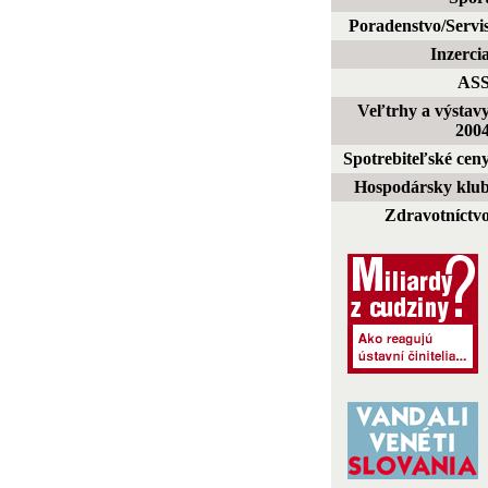
Poradenstvo/Servi
Inzerci
AS
Veľtrhy a výstav
200
Spotrebiteľské cen
Hospodársky klu
Zdravotníctv