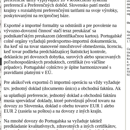
a
st
preferencií a Preferenčných dohôd. Slovensko patrí medzi
de
de
ť
krajiny s rozsiahlymi preferenčnými tarifami na svoje výrobky,
st
za
poskytovanými na recipročnej báze.
y
Od
a
Exportné a importné formality sa odstránili a pre povolenie na
vývozno-dovoznú činnosť stačí teraz preukázať sa
a
Na
sú
podnikateľským preukazom (identifikačnou kartou). Portugalské
é
st
colné orgány vyžadujú predexportno-importnú dokumentáciu,
1.
iba keď sú na tovar stanovené množstvové obmedzenia, licenciu,
a
Úd
keď tovar podlieha predchádzajúcej štatistickej kontrole,
t
Br
deklaráciu pri dovozoch dobytka, surových alebo spracovaných
Ko
poľnohospodárskych produktoch, certifikát (vo väčšine
4.
97
prípadov). Portugalské colníctvo je úplne harmonizované s
a
za
Sl
pravidlami platnými v EÚ.
92
a
Pre akúkoľvek exportnú či importnú operáciu sa vždy vyžaduje
m
tzv. jednotný doklad (documento único) a obchodná faktúra. Ak
e
sa uplatňujú preferencie, jednotný doklad a obchodnú faktúru
l
musia sprevádzať doklady, ktoré potvrdzujú pôvod tovaru na
dovozy zo Slovenska, doklad o obehu tovarov EUR 1 alebo
a
EUR 2 (zasiela sa poštou) a na dovozy z iných krajín.
t
Na mnohé dovozy do Portugalska sa vyžaduje taktiež
e
predkladanie kvalitatívnych, zdravotných a iných certifikátov,
t