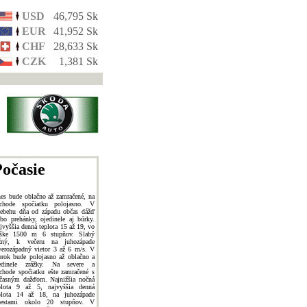
USD
46,795 Sk
EUR
41,952 Sk
CHF
28,633 Sk
CZK
1,381 Sk
očasie
es bude oblačno až zamračené, na
chode spočiatku polojasno. V
iebehu dňa od západu občas dážď
ebo prehánky, ojedinele aj búrky.
jvyššia denná teplota 15 až 19, vo
ške 1500 m 6 stupňov. Slabý
žný, k večeru na juhozápade
verozápadný vietor 3 až 6 m/s. V
orok bude polojasno až oblačno a
edinele zrážky. Na severe a
chode spočiatku ešte zamračené s
časným dažďom. Najnižšia nočná
plota 9 až 5, najvyššia denná
plota 14 až 18, na juhozápade
estami okolo 20 stupňov. V