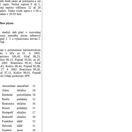
redu bude jasno až polojasno a cez
ň teplo. Nočná teplota 9 až 5,
nná teplota väčšinou 22 až 26
upňov. Slnko vyjde zajtra o 5.36 a
padne o 20.03 hod.
ber plynu
 dnešný deň platí v rozvodnej
stave zemného plynu odberový
upeň č. 3 a vykurovacia krivka č.
Tlak
aje o priemernom barometrickom
laku v kPa za 25. 4. 2002:
atislava 100,43, Sliač 98,23,
šice 99,13, Poprad 93,83, za 26.
 2002: Bratislava 99,41, Sliač
,43, Košice 98,44, Poprad 92,98,
 27. 4. 2002: Bratislava 99,26,
iač 97,11, Košice 98,01, Poprad
,65.Údaje poskytuje SPP.
Amsterdam
zamračené
12
Atény
oblačno
18
Belehrad
polooblačno
18
Berlín
prehánky
12
Bratislava
oblačno
16
Brusel
prehánky
11
Budapešť
oblačno
17
Bukurešť
oblačno
19
Frankfurt
dážď
12
Helsinki
dážď
11
Istanbul
jasno
18