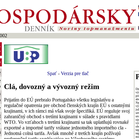
2002
-
y
e
e
Spať
-
Verzia pre tlač
P
e
Clá, dovozný a vývozný režim
o
Dn
vý
é
pr
Prijatím do EÚ prebralo Portugalsko všetku legislatívu a
o
al
Na
regulačné opatrenia pre obchod členských krajín EÚ s ostatnými
vý
e
ju
krajinami, v ich rámci má však svoje špecifiká. EÚ reguluje svoj
se
t
zahraničný obchod s tretími krajinami v súlade s pravidlami
ut
oj
WTO. Vo vzťahoch s tretími krajinami sa tak uplatňujú rovnaké
vý
y
ob
exportné a importné tarify vrátane jednotného importného cla -
te
m
Jednotná colná tarifa. Avšak mnohé z tretích krajín požívajú
te
mi
preferenčné tarify vyplývajúce zo Všeobecného systému