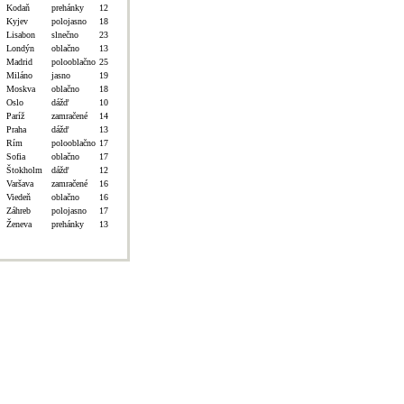
Kodaň
prehánky
12
Kyjev
polojasno
18
Lisabon
slnečno
23
Londýn
oblačno
13
Madrid
polooblačno
25
Miláno
jasno
19
Moskva
oblačno
18
Oslo
dážď
10
Paríž
zamračené
14
Praha
dážď
13
Rím
polooblačno
17
Sofia
oblačno
17
Štokholm
dážď
12
Varšava
zamračené
16
Viedeň
oblačno
16
Záhreb
polojasno
17
Ženeva
prehánky
13