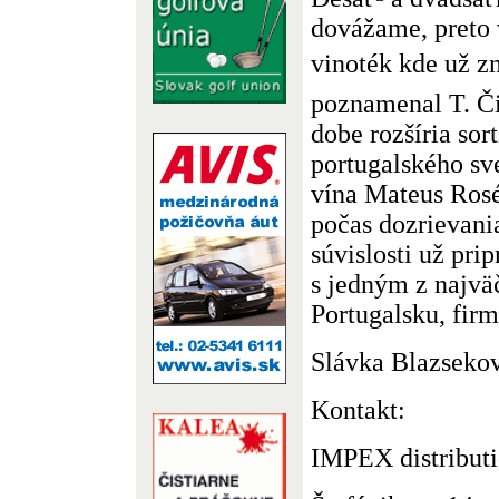
dovážame, preto 
vinoték kde už zn
poznamenal T. Čič
dobe rozšíria sor
portugalského s
vína Mateus Rosé
počas dozrievania
súvislosti už pri
s jedným z najvä
Portugalsku, fir
Slávka Blazseko
Kontakt:
IMPEX distribution