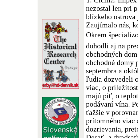
nezostal len pri
blízkeho ostrova
Zaujímalo nás, k
Okrem špecializ
dohodli aj na pred
obchodných domo
obchodné domy p
septembra a októ
ľudia dozvedeli 
viac, o príležitos
majú piť, o teplot
podávaní vína. Po
ťažšie v porovnan
prítomného viac a
dozrievania, pret
Desať- a dvadsať