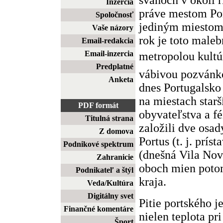
Inzercia
práve mestom Por
Spoločnosť
jediným miestom 
Vaše názory
rok je toto male
Email-redakcia
Email-inzercia
metropolou kultú
Predplatné
vábivou pozvánko
Anketa
dnes Portugalsk
na miestach starš
PDF formát
obyvateľstva a f
Titulná strana
založili dve osa
Z domova
Portus (t. j. prís
Podnikové spektrum
(dnešná Vila Nov
Zahranicie
oboch mien poto
Podnikateľ a štýl
kraja.
Veda/Kultúra
Digitálny svet
Pitie portského j
Finančné komentáre
nielen teplota pri
Šport