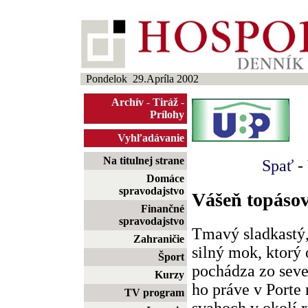
Pondelok 29.Apríla 2002
Archív
-
Tiráž
-
Prílohy
Vyhľadávanie
Na titulnej strane
Spať
-
Domáce
spravodajstvo
Vášeň topásov
Finančné
spravodajstvo
Tmavý sladkastý
Zahraničie
silný mok, ktorý 
Šport
pochádza zo seve
Kurzy
ho práve v Porte 
TV program
svahoch v okolí 