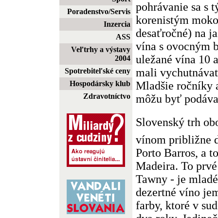
pohrávanie sa s 
Poradenstvo/Servis
korenistým moko
Inzercia
desaťročné) na j
ASS
vína s ovocným 
Veľtrhy a výstavy
uležané vína 10 a
2004
mali vychutnávať
Spotrebiteľské ceny
Mladšie ročníky 
Hospodársky klub
Zdravotníctvo
môžu byť podávané
Slovenský trh o
vínom približne d
Porto Barros, a to
Madeira. To prvé
Tawny - je mladé
dezertné víno je
farby, ktoré v su