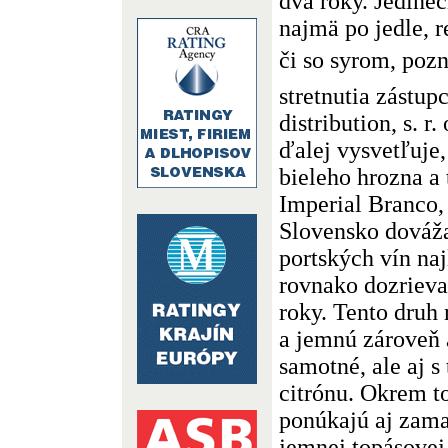
dva roky. Jedine
najmä po jedle, r
či so syrom, po
stretnutia zástup
distribution, s. r.
ďalej vysvetľuje,
bieleho hrozna a 
Imperial Branco,
Slovensko dováž
portských vín na
rovnako dozriev
roky. Tento druh
a jemnú zároveň 
samotné, ale aj 
citrónu. Okrem t
ponúkajú aj zama
jemnej topásovej