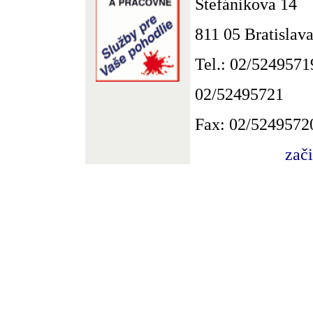
Štefánikova 14
811 05 Bratislav
Tel.: 02/5249571
02/52495721
Fax: 02/5249572
zač