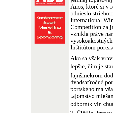
Anos, ktoré si v
odnieslo striebor
International Win
Competition za j
vznikla práve n
vysokoakostných
Inštitútom portsk
Ako sa však vraví
lepšie, čím je star
fajnšmekrom dod
dvadsaťročné por
portského má vša
tajomstvo miešan
odborník vín chu
T. Čičilla. Impex d