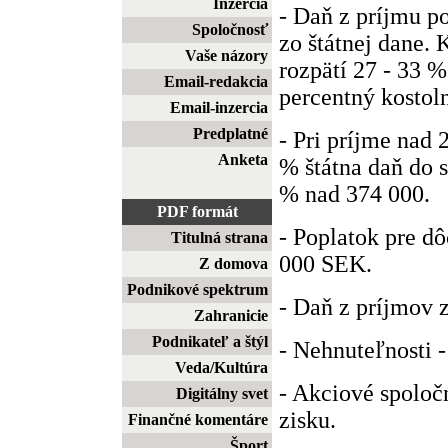
Inzercia
- Daň z príjmu p
Spoločnosť
zo štátnej dane.
Vaše názory
rozpätí 27 - 33 %
Email-redakcia
percentný kostol
Email-inzercia
Predplatné
- Pri príjme nad 
Anketa
% štátna daň do
% nad 374 000.
PDF formát
- Poplatok pre d
Titulná strana
000 SEK.
Z domova
Podnikové spektrum
- Daň z príjmov z
Zahranicie
Podnikateľ a štýl
- Nehnuteľnosti -
Veda/Kultúra
- Akciové spoločn
Digitálny svet
zisku.
Finančné komentáre
Šport