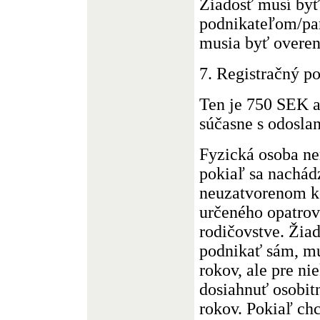
Žiadosť musí byť
podnikateľom/par
musia byť overe
7. Registračný po
Ten je 750 SEK a
súčasne s odosla
Fyzická osoba n
pokiaľ sa nachád
neuzatvorenom k
určeného opatrov
rodičovstve. Žiad
podnikať sám, mu
rokov, ale pre n
dosiahnuť osobitn
rokov. Pokiaľ ch