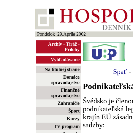
Pondelok 29.Apríla 2002
Archív
-
Tiráž
-
Prílohy
Vyhľadávanie
Na titulnej strane
Spať
-
Domáce
spravodajstvo
Podnikateľská
Finančné
spravodajstvo
Švédsko je členo
Zahraničie
podnikateľská leg
Šport
krajín EÚ zásadn
Kurzy
sadzby:
TV program