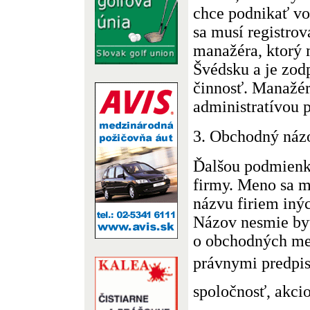
chce podnikať vo
sa musí registro
manažéra, ktorý 
Švédsku a je zod
činnosť. Manažér
administratívou 
3. Obchodný náz
Ďalšou podmienk
firmy. Meno sa m
názvu firiem inýc
Názov nesmie by
o obchodných me
právnymi predpis
spoločnosť, akci