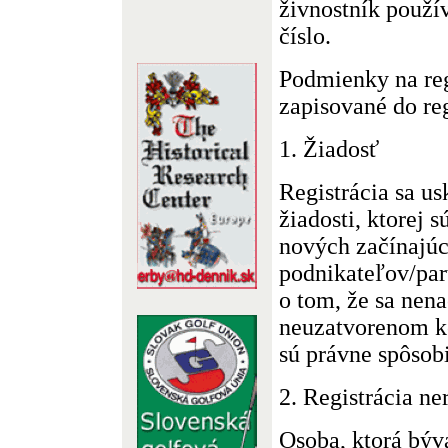
živnostník použív
číslo.
Podmienky na reg
zapisované do reg
1. Žiadosť
Registrácia sa u
žiadosti, ktorej s
nových začínajúc
podnikateľov/par
o tom, že sa nen
neuzatvorenom k
sú právne spôsobi
2. Registrácia ne
Osoba, ktorá býv