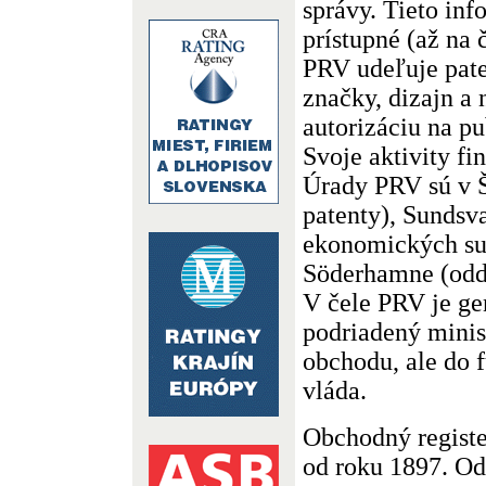
správy. Tieto inf
prístupné (až na 
PRV udeľuje pate
značky, dizajn a
autorizáciu na pu
Svoje aktivity fi
Úrady PRV sú v 
patenty), Sundsva
ekonomických su
Söderhamne (odd
V čele PRV je gen
podriadený minis
obchodu, ale do
vláda.
Obchodný registe
od roku 1897. Odv