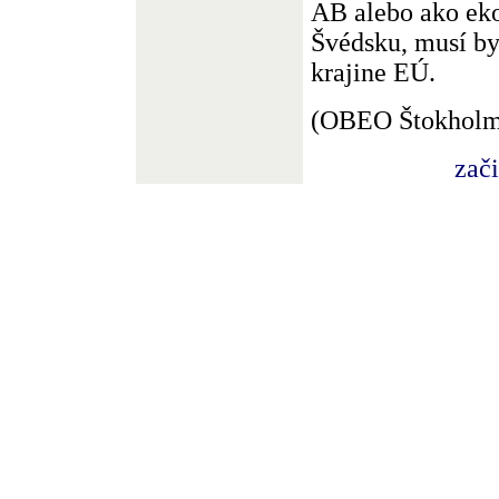
AB alebo ako ek
Švédsku, musí by
krajine EÚ.
(OBEO Štokholm
zač