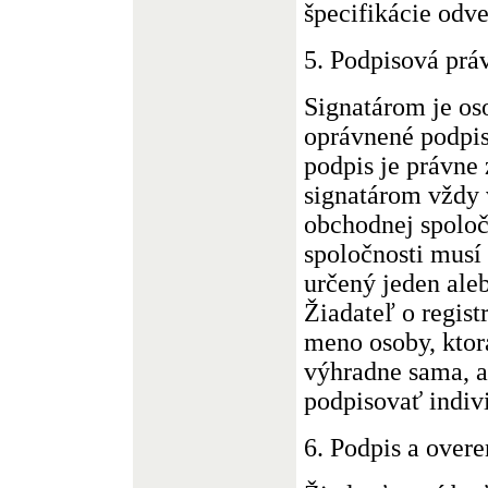
špecifikácie odve
5. Podpisová pr
Signatárom je oso
oprávnené podpi
podpis je právne 
signatárom vždy 
obchodnej spoloč
spoločnosti musí
určený jeden aleb
Žiadateľ o regis
meno osoby, kto
výhradne sama, a
podpisovať indiv
6. Podpis a overe