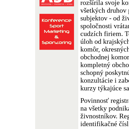
rozšírila svoje k
všetkých druhov
subjektov - od ž
spoločnosti vrát
cudzích firiem. T
úloh od krajskýc
komôr, okresných
obchodnej komor
kompletný obchod
schopný poskytnú
konzultácie i za
kurzy týkajúce s
Povinnosť regist
na všetky podnik
živnostníkov. Reg
identifikačné čís