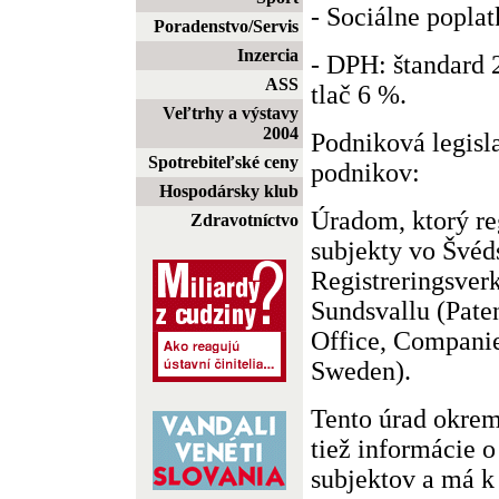
- Sociálne poplat
Poradenstvo/Servis
Inzercia
- DPH: štandard 
ASS
tlač 6 %.
Veľtrhy a výstavy
2004
Podniková legisla
Spotrebiteľské ceny
podnikov:
Hospodársky klub
Úradom, ktorý re
Zdravotníctvo
subjekty vo Švéds
Registreringsver
Sundsvallu (Pate
Office, Compani
Sweden).
Tento úrad okrem
tiež informácie o
subjektov a má k 