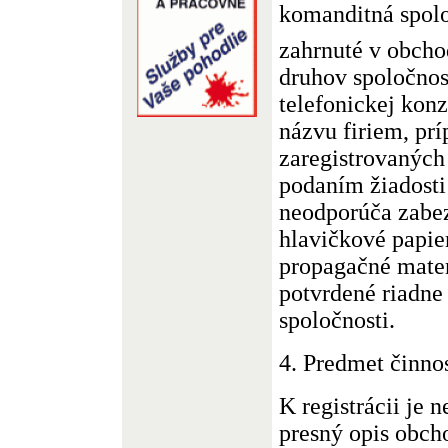
komanditná spol
zahrnuté v obch
druhov spoločno
telefonickej konz
názvu firiem, prí
zaregistrovaných 
podaním žiadosti
neodporúča zabe
hlavičkové papier
propagačné mater
potvrdené riadne
spoločnosti.
4. Predmet činnos
K registrácii je 
presný opis obch