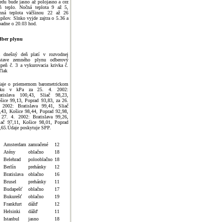
redu bude jasno až polojasno a cez
ň teplo. Nočná teplota 9 až 5,
nná teplota väčšinou 22 až 26
upňov. Slnko vyjde zajtra o 5.36 a
padne o 20.03 hod.
ber plynu
 dnešný deň platí v rozvodnej
stave zemného plynu odberový
upeň č. 3 a vykurovacia krivka č.
Tlak
aje o priemernom barometrickom
laku v kPa za 25. 4. 2002:
atislava 100,43, Sliač 98,23,
šice 99,13, Poprad 93,83, za 26.
 2002: Bratislava 99,41, Sliač
,43, Košice 98,44, Poprad 92,98,
 27. 4. 2002: Bratislava 99,26,
iač 97,11, Košice 98,01, Poprad
,65.Údaje poskytuje SPP.
Amsterdam
zamračené
12
Atény
oblačno
18
Belehrad
polooblačno
18
Berlín
prehánky
12
Bratislava
oblačno
16
Brusel
prehánky
11
Budapešť
oblačno
17
Bukurešť
oblačno
19
Frankfurt
dážď
12
Helsinki
dážď
11
Istanbul
jasno
18