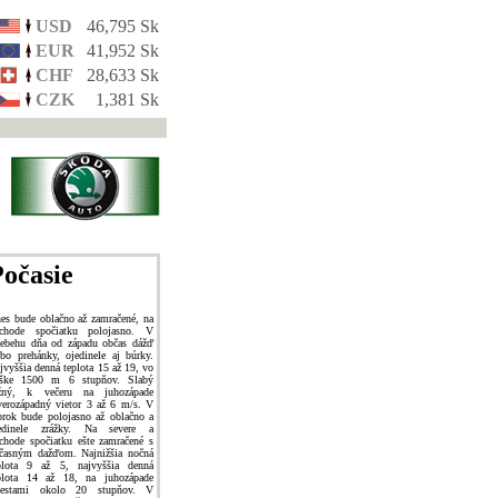
USD
46,795 Sk
EUR
41,952 Sk
CHF
28,633 Sk
CZK
1,381 Sk
očasie
es bude oblačno až zamračené, na
chode spočiatku polojasno. V
iebehu dňa od západu občas dážď
ebo prehánky, ojedinele aj búrky.
jvyššia denná teplota 15 až 19, vo
ške 1500 m 6 stupňov. Slabý
žný, k večeru na juhozápade
verozápadný vietor 3 až 6 m/s. V
orok bude polojasno až oblačno a
edinele zrážky. Na severe a
chode spočiatku ešte zamračené s
časným dažďom. Najnižšia nočná
plota 9 až 5, najvyššia denná
plota 14 až 18, na juhozápade
estami okolo 20 stupňov. V