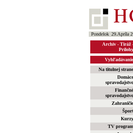
Pondelok 29.Apríla 
Archív
-
Tiráž
Príloh
Vyhľadávani
Na titulnej stran
Domác
spravodajstv
Finančn
spravodajstv
Zahraniči
Špor
Kurz
TV progra