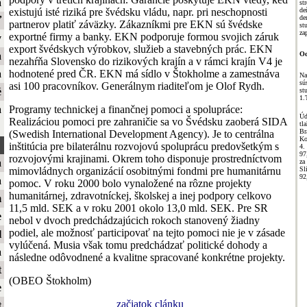
a
st
existujú isté riziká pre švédsku vládu, napr. pri neschopnosti
de
de
ť
partnerov platiť záväzky. Zákazníkmi pre EKN sú švédske
st
za
exportné firmy a banky. EKN podporuje formou svojich záruk
y
export švédskych výrobkov, služieb a stavebných prác. EKN
Od
a
nezahŕňa Slovensko do rizikových krajín a v rámci krajín V4 je
hodnotené pred ČR. EKN má sídlo v Štokholme a zamestnáva
a
Na
sú
asi 100 pracovníkov. Generálnym riaditeľom je Olof Rydh.
é
st
1.
Programy technickej a finančnej pomoci a spolupráce:
a
Úd
Realizáciou pomoci pre zahraničie sa vo Švédsku zaoberá SIDA
t
Br
(Swedish International Development Agency). Je to centrálna
Ko
inštitúcia pre bilaterálnu rozvojovú spoluprácu predovšetkým s
4.
97
rozvojovými krajinami. Okrem toho disponuje prostredníctvom
a
za
Sl
mimovládnych organizácií osobitnými fondmi pre humanitárnu
92
a
pomoc. V roku 2000 bolo vynaložené na rôzne projekty
humanitárnej, zdravotníckej, školskej a inej podpory celkovo
m
11,5 mld. SEK a v roku 2001 okolo 13,0 mld. SEK. Pre SR
e
nebol v dvoch predchádzajúcich rokoch stanovený žiadny
podiel, ale možnosť participovať na tejto pomoci nie je v zásade
l
vylúčená. Musia však tomu predchádzať politické dohody a
a
následne odôvodnené a kvalitne spracované konkrétne projekty.
t
(OBEO Štokholm)
e
začiatok clánku
t