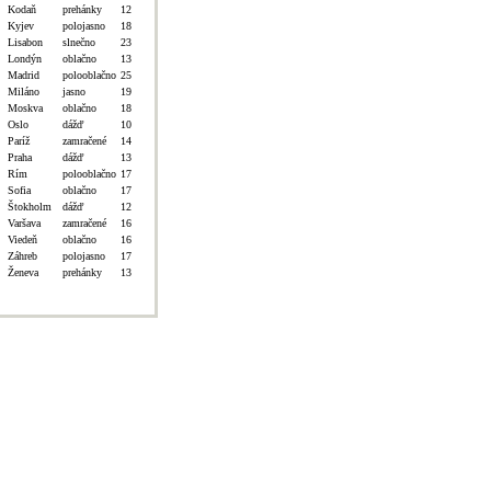
Kodaň
prehánky
12
Kyjev
polojasno
18
Lisabon
slnečno
23
Londýn
oblačno
13
Madrid
polooblačno
25
Miláno
jasno
19
Moskva
oblačno
18
Oslo
dážď
10
Paríž
zamračené
14
Praha
dážď
13
Rím
polooblačno
17
Sofia
oblačno
17
Štokholm
dážď
12
Varšava
zamračené
16
Viedeň
oblačno
16
Záhreb
polojasno
17
Ženeva
prehánky
13