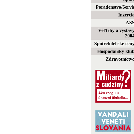
Poradenstvo/Servi
Inzerci
AS
Veľtrhy a výstav
200
Spotrebiteľské cen
Hospodársky klu
Zdravotníctv