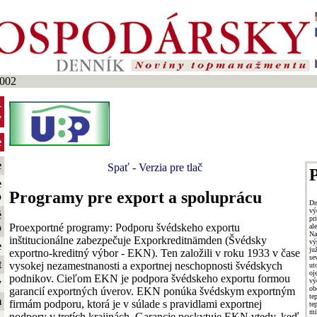
2002
-
y
e
e
Spať
-
Verzia pre tlač
P
e
Programy pre export a spoluprácu
o
Dn
vý
é
pr
Proexportné programy: Podporu švédskeho exportu
o
al
Na
inštitucionálne zabezpečuje Exporkreditnämden (Švédsky
vý
e
ju
exportno-kreditný výbor - EKN). Ten založili v roku 1933 v čase
se
t
vysokej nezamestnanosti a exportnej neschopnosti švédskych
ut
oj
podnikov. Cieľom EKN je podpora švédskeho exportu formou
vý
y
ob
garancií exportných úverov. EKN ponúka švédskym exportným
te
m
firmám podporu, ktorá je v súlade s pravidlami exportnej
te
mi
podpory v tretích krajinách. Garancie poskytuje EKN vtedy, keď