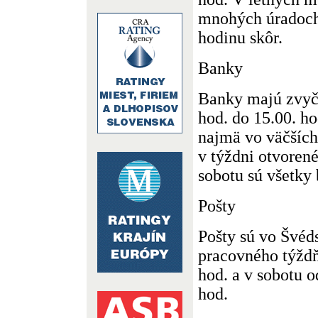
mnohých úradoch
hodinu skôr.
Banky
Banky majú zvyča
hod. do 15.00. ho
najmä vo väčších
v týždni otvorené
sobotu sú všetky
Pošty
Pošty sú vo Švéd
pracovného týždň
hod. a v sobotu o
hod.