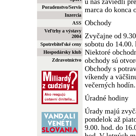
u nás zaviedli p
Poradenstvo/Servis
marca do konca o
Inzercia
Obchody
ASS
Veľtrhy a výstavy
Zvyčajne od 9.30 
2004
sobotu do 14.00. 
Spotrebiteľské ceny
Niektoré obchod
Hospodársky klub
obchody sú otvor
Zdravotníctvo
Obchody s potrav
víkendy a väčšin
večerných hodín.
Úradné hodiny
Úrady majú zvyč
pondelok až piato
9.00. hod. do 16.0
hod. V letných m