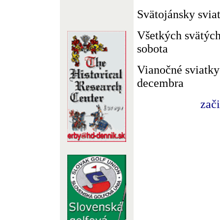
Svätojánsky sviat
Všetkých svätýc
sobota
Vianočné sviatky 
decembra
zač