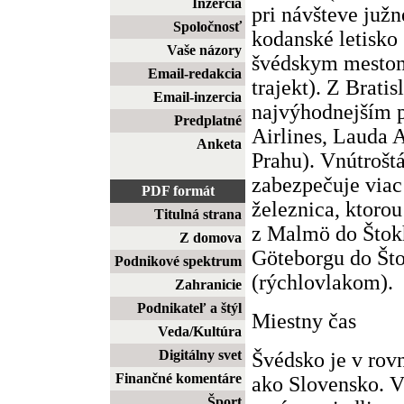
Inzercia
pri návšteve južn
Spoločnosť
kodanské letisko
Vaše názory
švédskym mesto
Email-redakcia
trajekt). Z Bratis
Email-inzercia
najvýhodnejším p
Predplatné
Airlines, Lauda 
Anketa
Prahu). Vnútrošt
zabezpečuje viac 
PDF formát
železnica, ktoro
Titulná strana
z Malmö do Štok
Z domova
Göteborgu do Št
Podnikové spektrum
(rýchlovlakom).
Zahranicie
Podnikateľ a štýl
Miestny čas
Veda/Kultúra
Digitálny svet
Švédsko je v ro
Finančné komentáre
ako Slovensko. V
Šport