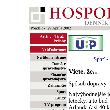
Pondelok 29.Apríla 2002
Archív
-
Tiráž
-
Prílohy
Vyhľadávanie
Na titulnej strane
Spať
-
Domáce
spravodajstvo
Viete, že...
Finančné
spravodajstvo
Spôsob dopravy
Zahraničie
Šport
Najvýhodnejšie je
Kurzy
letecky, a to buď
TV program
Arlanda (asi 40 