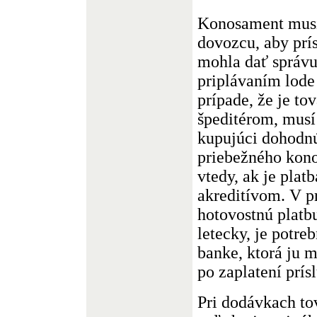
Konosament mus
dovozcu, aby prí
mohla dať správu
priplávaním lode
prípade, že je to
špeditérom, musí 
kupujúci dohodnú
priebežného kono
vtedy, ak je plat
akreditívom. V pr
hotovostnú platb
letecky, je potre
banke, ktorá ju 
po zaplatení prís
Pri dodávkach to