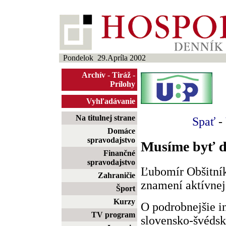
Pondelok 29.Apríla 2002
Archív
-
Tiráž
-
Prílohy
Vyhľadávanie
Na titulnej strane
Spať
-
Domáce
spravodajstvo
Musíme byť d
Finančné
spravodajstvo
Ľubomír Obšitník
Zahraničie
znamení aktívnej
Šport
Kurzy
O podrobnejšie 
TV program
slovensko-švéds