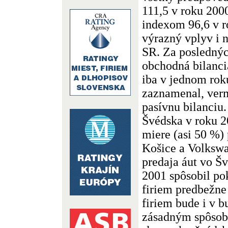
111,5 v roku 200
indexom 96,6 v r
výrazný vplyv i 
SR. Za poslednýc
obchodná bilanci
iba v jednom rok
zaznamenal, verm
pasívnu bilanciu
Švédska v roku 20
miere (asi 50 %) 
Košice a Volkswa
predaja áut vo Š
2001 spôsobil po
firiem predbežne
firiem bude i v 
zásadným spôso