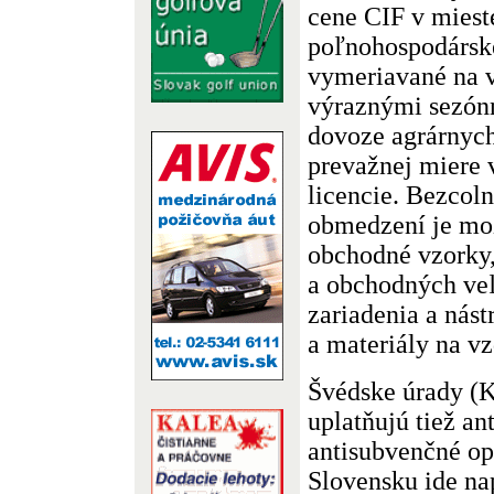
cene CIF v miest
poľnohospodárske
vymeriavané na v
výraznými sezónn
dovoze agrárnych
prevažnej miere
licencie. Bezcoln
obmedzení je mo
obchodné vzorky,
a obchodných veľ
zariadenia a nás
a materiály na vz
Švédske úrady 
uplatňujú tiež a
antisubvenčné op
Slovensku ide na