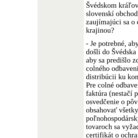
Švédskom kráľov
slovenskí obchod
zaujímajúci sa o
krajinou?
- Je potrebné, a
došli do Švédska
aby sa predišlo z
colného odbavenia
distribúcii ku k
Pre colné odbave
faktúra (nestačí p
osvedčenie o pôv
obsahovať všetky 
poľnohospodársk
tovaroch sa vyža
certifikát o ochra