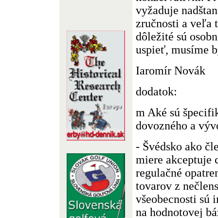
vyžaduje nadšta
zručnosti a veľa 
dôležité sú osob
uspieť, musíme b
Iaromír Novák
dodatok:
m Aké sú špecifi
dovozného a výv
- Švédsko ako čl
miere akceptuje c
regulačné opatre
tovarov z nečlen
všeobecnosti sú 
na hodnotovej bá