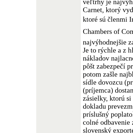
veľtrhy je najvý
Carnet, ktorý vy
ktoré sú členmi 
Chambers of Comm
najvýhodnejšie z
Je to rýchle a z 
nákladov najlacn
pôšt zabezpečí pr
potom zašle najb
sídle dovozcu (p
(príjemca) dosta
zásielky, ktorú s
dokladu prevezme
príslušný poplato
colné odbavenie 
slovenský exporté