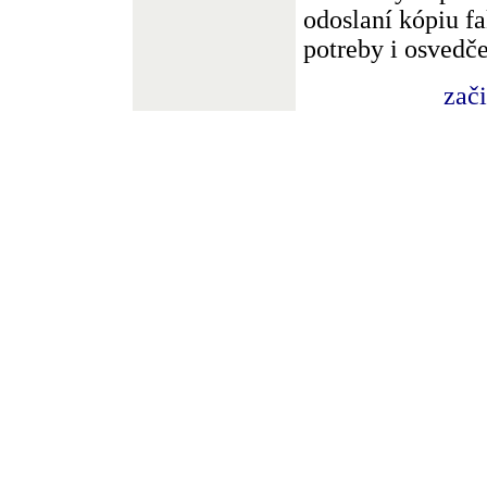
odoslaní kópiu fa
potreby i osvedč
zač