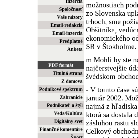
Inzercia
možnostiach pod
Spoločnosť
zo Slovenska upl
Vaše názory
trhoch, sme poži
Email-redakcia
Obšitníka, vedú
Email-inzercia
ekonomického o
Predplatné
SR v Štokholme.
Anketa
m Mohli by ste 
PDF formát
najčerstvejšie úd
Titulná strana
švédskom obcho
Z domova
- V tomto čase s
Podnikové spektrum
január 2002. Mož
Zahranicie
najmä z hľadiska
Podnikateľ a štýl
ktorá sa dostala 
Veda/Kultúra
Digitálny svet
zásluhou rastu s
Finančné komentáre
Celkový obchodný
Šport