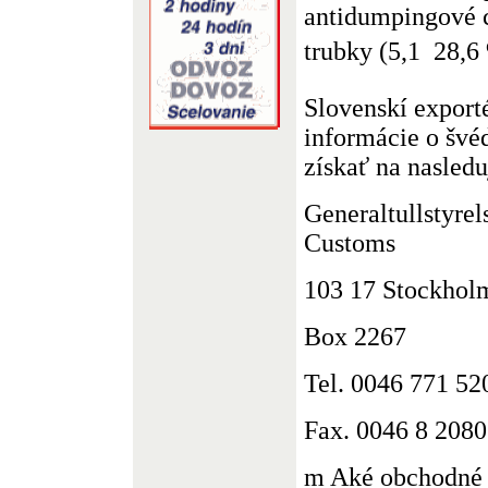
antidumpingové 
trubky (5,1  28,6
Slovenskí exporté
informácie o švé
získať na nasledu
Generaltullstyre
Customs
103 17 Stockhol
Box 2267
Tel. 0046 771 52
Fax. 0046 8 208
m Aké obchodné z