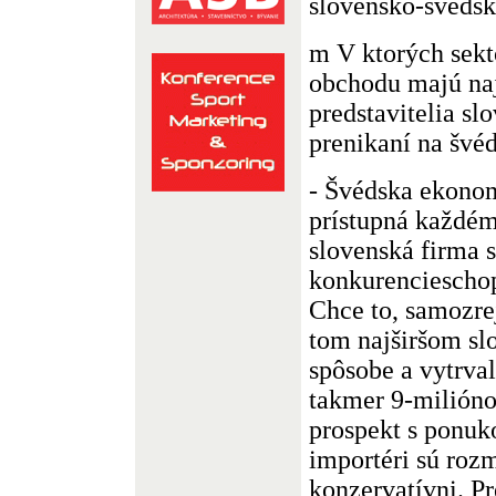
slovensko-švédsk
m V ktorých sekt
obchodu majú naj
predstavitelia sl
prenikaní na švéd
- Švédska ekonom
prístupná každé
slovenská firma
konkurencieschop
Chce to, samozre
tom najširšom slo
spôsobe a vytrval
takmer 9-miliónov
prospekt s ponuk
importéri sú rozm
konzervatívni. Pr