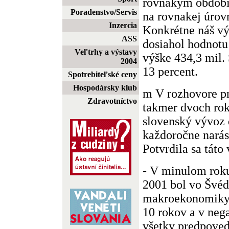
rovnakým období
Poradenstvo/Servis
na rovnakej úrov
Inzercia
Konkrétne náš vý
ASS
dosiahol hodnotu
Veľtrhy a výstavy
výške 434,3 mil.
2004
13 percent.
Spotrebiteľské ceny
Hospodársky klub
m V rozhovore pr
Zdravotníctvo
takmer dvoch roko
slovenský vývoz
každoročne narásť
Potvrdila sa tát
- V minulom roku
2001 bol vo Švéd
makroekonomiky 
10 rokov a v neg
všetky predpoved