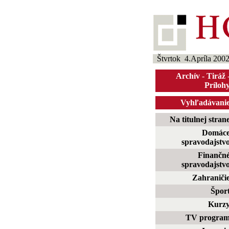
Štvrtok 4.Apríla 200
Archív
-
Tiráž
Príloh
Vyhľadávani
Na titulnej stran
Domác
spravodajstv
Finančn
spravodajstv
Zahraniči
Špor
Kurz
TV progra