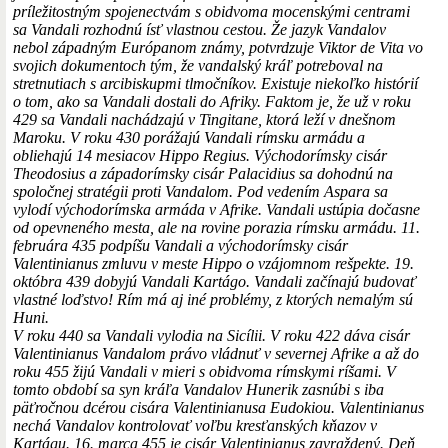
príležitostným spojenectvám s obidvoma mocenskými centrami
sa Vandali rozhodnú ísť vlastnou cestou. Že jazyk Vandalov
nebol západným Európanom známy, potvrdzuje Viktor de Vita vo
svojich dokumentoch tým, že vandalský kráľ potreboval na
stretnutiach s arcibiskupmi tlmočníkov. Existuje niekoľko histórií
o tom, ako sa Vandali dostali do Afriky. Faktom je, že už v roku
429 sa Vandali nachádzajú v Tingitane, ktorá leží v dnešnom
Maroku. V roku 430 porážajú Vandali rímsku armádu a
obliehajú 14 mesiacov Hippo Regius. Východorímsky cisár
Theodosius a západorímsky cisár Palacidius sa dohodnú na
spoločnej stratégii proti Vandalom. Pod vedením Aspara sa
vylodí východorímska armáda v Afrike. Vandali ustúpia dočasne
od opevneného mesta, ale na rovine porazia rímsku armádu. 11.
februára 435 podpíšu Vandali a východorímsky cisár
Valentinianus zmluvu v meste Hippo o vzájomnom rešpekte. 19.
októbra 439 dobyjú Vandali Kartágo. Vandali začínajú budovať
vlastné loďstvo! Rím má aj iné problémy, z ktorých nemalým sú
Huni.
V roku 440 sa Vandali vylodia na Sicílii. V roku 422 dáva cisár
Valentinianus Vandalom právo vládnuť v severnej Afrike a až do
roku 455 žijú Vandali v mieri s obidvoma rímskymi ríšami. V
tomto období sa syn kráľa Vandalov Hunerik zasnúbi s iba
päťročnou dcérou cisára Valentinianusa Eudokiou. Valentinianus
nechá Vandalov kontrolovať voľbu kresťanských kňazov v
Kartágu. 16. marca 455 je cisár Valentinianus zavraždený. Deň