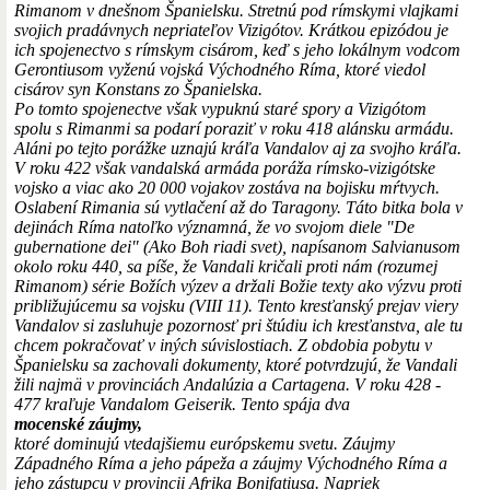
Rimanom v dnešnom Španielsku. Stretnú pod rímskymi vlajkami
svojich pradávnych nepriateľov Vizigótov. Krátkou epizódou je
ich spojenectvo s rímskym cisárom, keď s jeho lokálnym vodcom
Gerontiusom vyženú vojská Východného Ríma, ktoré viedol
cisárov syn Konstans zo Španielska.
Po tomto spojenectve však vypuknú staré spory a Vizigótom
spolu s Rimanmi sa podarí poraziť v roku 418 alánsku armádu.
Aláni po tejto porážke uznajú kráľa Vandalov aj za svojho kráľa.
V roku 422 však vandalská armáda poráža rímsko-vizigótske
vojsko a viac ako 20 000 vojakov zostáva na bojisku mŕtvych.
Oslabení Rimania sú vytlačení až do Taragony. Táto bitka bola v
dejinách Ríma natoľko významná, že vo svojom diele "De
gubernatione dei" (Ako Boh riadi svet), napísanom Salvianusom
okolo roku 440, sa píše, že Vandali kričali proti nám (rozumej
Rimanom) série Božích výzev a držali Božie texty ako výzvu proti
približujúcemu sa vojsku (VIII 11). Tento kresťanský prejav viery
Vandalov si zasluhuje pozornosť pri štúdiu ich kresťanstva, ale tu
chcem pokračovať v iných súvislostiach. Z obdobia pobytu v
Španielsku sa zachovali dokumenty, ktoré potvrdzujú, že Vandali
žili najmä v provinciách Andalúzia a Cartagena. V roku 428 -
477 kraľuje Vandalom Geiserik. Tento spája dva
mocenské záujmy,
ktoré dominujú vtedajšiemu európskemu svetu. Záujmy
Západného Ríma a jeho pápeža a záujmy Východného Ríma a
jeho zástupcu v provincii Afrika Bonifatiusa. Napriek