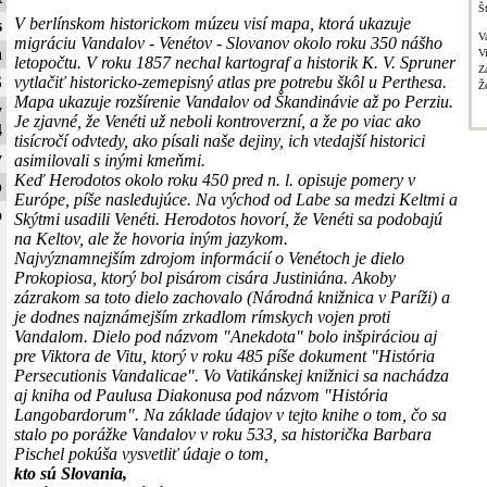
Š
V berlínskom historickom múzeu visí mapa, ktorá ukazuje
s
V
migráciu Vandalov - Venétov - Slovanov okolo roku 350 nášho
a
V
letopočtu. V roku 1857 nechal kartograf a historik K. V. Spruner
Z
vytlačiť historicko-zemepisný atlas pre potrebu škôl u Perthesa.
S
Ž
Mapa ukazuje rozšírenie Vandalov od Škandinávie až po Perziu.
y
Je zjavné, že Venéti už neboli kontroverzní, a že po viac ako
4
tisícročí odvtedy, ako písali naše dejiny, ich vtedajší historici
y
asimilovali s inými kmeňmi.
Keď Herodotos okolo roku 450 pred n. l. opisuje pomery v
b
Európe, píše nasledujúce. Na východ od Labe sa medzi Keltmi a
o
Skýtmi usadili Venéti. Herodotos hovorí, že Venéti sa podobajú
na Keltov, ale že hovoria iným jazykom.
Najvýznamnejším zdrojom informácií o Venétoch je dielo
Prokopiosa, ktorý bol pisárom cisára Justiniána. Akoby
zázrakom sa toto dielo zachovalo (Národná knižnica v Paríži) a
je dodnes najznámejším zrkadlom rímskych vojen proti
Vandalom. Dielo pod názvom "Anekdota" bolo inšpiráciou aj
pre Viktora de Vitu, ktorý v roku 485 píše dokument "História
Persecutionis Vandalicae". Vo Vatikánskej knižnici sa nachádza
aj kniha od Paulusa Diakonusa pod názvom "História
Langobardorum". Na základe údajov v tejto knihe o tom, čo sa
stalo po porážke Vandalov v roku 533, sa historička Barbara
Pischel pokúša vysvetliť údaje o tom,
kto sú Slovania,