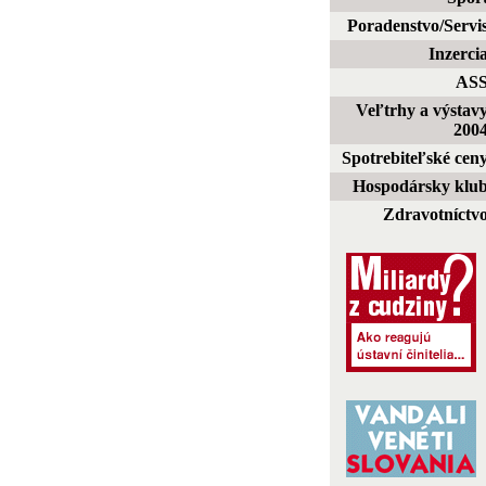
Poradenstvo/Servi
Inzerci
AS
Veľtrhy a výstav
200
Spotrebiteľské cen
Hospodársky klu
Zdravotníctv