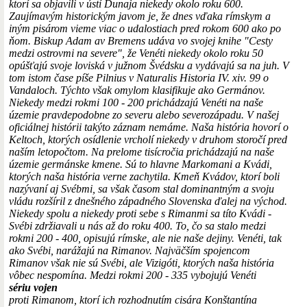
ktorí sa objavili v ústí Dunaja niekedy okolo roku 600.
Zaujímavým historickým javom je, že dnes vďaka rímskym a
iným pisárom vieme viac o udalostiach pred rokom 600 ako po
ňom. Biskup Adam av Bremens udáva vo svojej knihe "Cesty
medzi ostrovmi na severe", že Venéti niekedy okolo roku 50
opúšťajú svoje loviská v južnom Švédsku a vydávajú sa na juh. V
tom istom čase píše Pilnius v Naturalis Historia IV. xiv. 99 o
Vandaloch. Týchto však omylom klasifikuje ako Germánov.
Niekedy medzi rokmi 100 - 200 prichádzajú Venéti na naše
územie pravdepodobne zo severu alebo severozápadu. V našej
oficiálnej histórii takýto záznam nemáme. Naša história hovorí o
Keltoch, ktorých osídlenie vrcholí niekedy v druhom storočí pred
naším letopočtom. Na prelome tisícročia prichádzajú na naše
územie germánske kmene. Sú to hlavne Markomani a Kvádi,
ktorých naša história verne zachytila. Kmeň Kvádov, ktorí boli
nazývaní aj Svébmi, sa však časom stal dominantným a svoju
vládu rozšíril z dnešného západného Slovenska ďalej na východ.
Niekedy spolu a niekedy proti sebe s Rimanmi sa títo Kvádi -
Svébi zdržiavali u nás až do roku 400. To, čo sa stalo medzi
rokmi 200 - 400, opisujú rímske, ale nie naše dejiny. Venéti, tak
ako Svébi, narážajú na Rimanov. Najväčším spojencom
Rimanov však nie sú Svébi, ale Vizigóti, ktorých naša história
vôbec nespomína. Medzi rokmi 200 - 335 vybojujú Venéti
sériu vojen
proti Rimanom, ktorí ich rozhodnutím cisára Konštantína