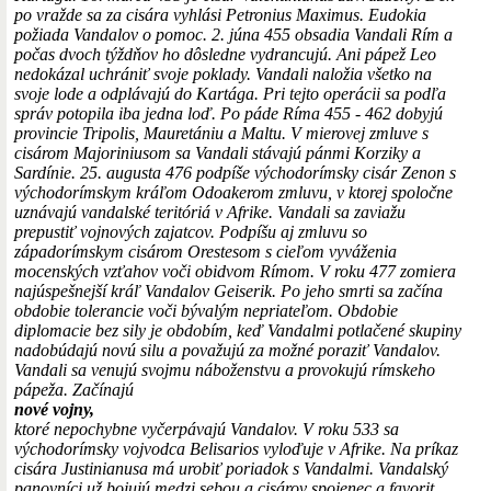
po vražde sa za cisára vyhlási Petronius Maximus. Eudokia
požiada Vandalov o pomoc. 2. júna 455 obsadia Vandali Rím a
počas dvoch týždňov ho dôsledne vydrancujú. Ani pápež Leo
nedokázal uchrániť svoje poklady. Vandali naložia všetko na
svoje lode a odplávajú do Kartága. Pri tejto operácii sa podľa
správ potopila iba jedna loď. Po páde Ríma 455 - 462 dobyjú
provincie Tripolis, Mauretániu a Maltu. V mierovej zmluve s
cisárom Majoriniusom sa Vandali stávajú pánmi Korziky a
Sardínie. 25. augusta 476 podpíše východorímsky cisár Zenon s
východorímskym kráľom Odoakerom zmluvu, v ktorej spoločne
uznávajú vandalské teritóriá v Afrike. Vandali sa zaviažu
prepustiť vojnových zajatcov. Podpíšu aj zmluvu so
západorímskym cisárom Orestesom s cieľom vyváženia
mocenských vzťahov voči obidvom Rímom. V roku 477 zomiera
najúspešnejší kráľ Vandalov Geiserik. Po jeho smrti sa začína
obdobie tolerancie voči bývalým nepriateľom. Obdobie
diplomacie bez sily je obdobím, keď Vandalmi potlačené skupiny
nadobúdajú novú silu a považujú za možné poraziť Vandalov.
Vandali sa venujú svojmu náboženstvu a provokujú rímskeho
pápeža. Začínajú
nové vojny,
ktoré nepochybne vyčerpávajú Vandalov. V roku 533 sa
východorímsky vojvodca Belisarios vyloďuje v Afrike. Na príkaz
cisára Justinianusa má urobiť poriadok s Vandalmi. Vandalský
panovníci už bojujú medzi sebou a cisárov spojenec a favorit