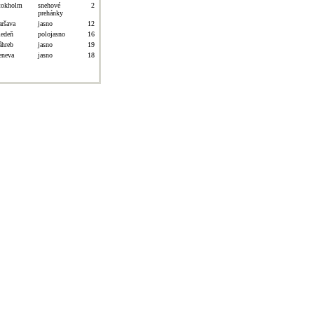
tokholm
snehové
2
prehánky
aršava
jasno
12
iedeň
polojasno
16
áhreb
jasno
19
eneva
jasno
18