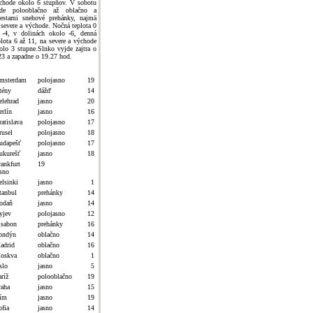
chode okolo 6 stupňov. V sobotu
de polooblačno až oblačno a
estami snehové prehánky, najmä
 severe a východe. Nočná teplota 0
 -4, v dolinách okolo -6, denná
plota 6 až 11, na severe a východe
olo 3 stupne.Slnko vyjde zajtra o
23 a zapadne o 19.27 hod.
msterdam
polojasno
19
tény
dážď
14
elehrad
jasno
20
erlín
jasno
16
atislava
polojasno
17
rusel
polojasno
18
udapešť
polojasno
17
ukurešť
jasno
18
rankfurt
19
asno
elsinki
jasno
1
tanbul
prehánky
14
odaň
jasno
14
yjev
polojasno
12
isabon
prehánky
16
ondýn
oblačno
14
adrid
oblačno
16
oskva
oblačno
1
slo
jasno
5
ríž
polooblačno
19
raha
jasno
15
ím
jasno
19
ofia
jasno
14