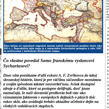
a
vý
bu
mi
ť
na
až
y
te
ok
a
6.
a
A
A
é
B
a
B
Br
B
B
B
F
a
Čo vlastne povedal Samo franskému vyslancovi
j
H
a
Sychariusovi?
Is
m
K
K
Dnes vám ponúkame ďalší exkurz A. F. Zvrškovca do takej
e
L
slovanskej histórie, ktorá je pre väčšinu súčasníkov neznámou
L
l
a svojím spôsobom takmer neuveriteľnou. Avšak dostupné
M
zdroje a ďalšie, ktoré sa postupne dešifrujú, dosť jasne
a
M
naznačujú, že naši slovanskí predkovia boli viac ako
O
t
Pa
významným faktorom v európskych dejinách o plných tisíc
P
rokov skôr, ako uvádzajú trebárs aktuálne učebnice dejín na
e
R
všetkých vzdelávacích stupňoch.
S
t