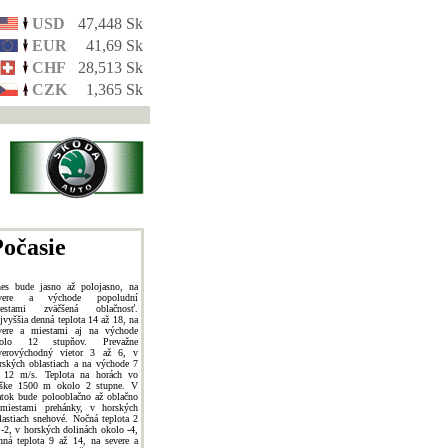
USD
47,448 Sk
EUR
41,69 Sk
CHF
28,513 Sk
CZK
1,365 Sk
očasie
es bude jasno až polojasno, na
evere a východe popoludní
estami zväčšená oblačnosť.
jvyššia denná teplota 14 až 18, na
vere a miestami aj na východe
kolo 12 stupňov. Prevažne
verovýchodný vietor 3 až 6, v
rských oblastiach a na východe 7
 12 m/s. Teplota na horách vo
ške 1500 m okolo 2 stupne. V
atok bude polooblačno až oblačno
miestami prehánky, v horských
lastiach snehové. Nočná teplota 2
 -2, v horských dolinách okolo -4,
nná teplota 9 až 14, na severe a