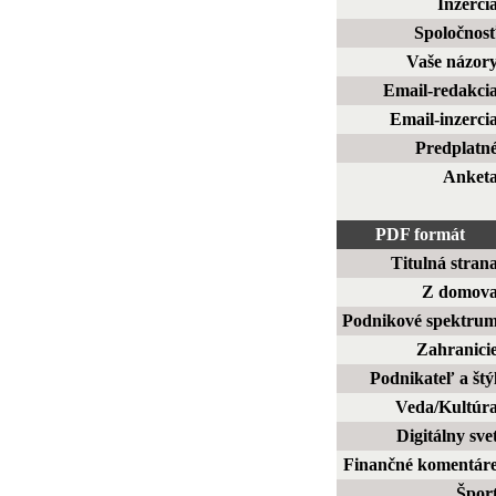
Inzerci
Spoločnos
Vaše názor
Email-redakci
Email-inzerci
Predplatn
Anket
PDF formát
Titulná stran
Z domov
Podnikové spektru
Zahranici
Podnikateľ a štý
Veda/Kultúr
Digitálny sve
Finančné komentár
Špor