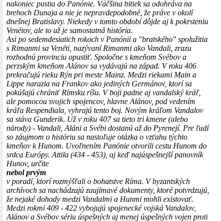
nakoniec pustia do Panónie. Väčšina bitiek sa odohráva na
brehoch Dunaja a nie je nepravdepodobné, že práve v okolí
dnešnej Bratislavy. Niekedy v tomto období dôjde aj k pokrsteniu
Venétov, ale to už je samostatná história.
Asi po sedemdesiatich rokoch v Panónii a "bratského" spolužitia
s Rimanmi sa Venéti, nazývaní Rimanmi ako Vandali, zrazu
rozhodnú provinciu opustiť. Spoločne s kmeňom Svébov a
perzským kmeňom Alánov sa vydávajú na západ. V roku 406
prekračujú rieku Rýn pri meste Mainz. Medzi riekami Main a
Lippe narazia na Frankov ako jediných Germánov, ktorí sa
pokúšajú chrániť Rímsku ríšu. V boji padne aj vandalský kráľ,
ale pomocou svojich spojencov, hlavne Alánov, pod vedením
kráľa Respendiala, vyhrajú tento boj. Novým kráľom Vandalov
sa stáva Gunderik. Už v roku 407 sa tieto tri kmene (alebo
národy) - Vandali, Aláni a Svébi dostanú až do Pyrenejí. Pre ľudí
so záujmom o históriu sa nastoľuje otázka o vzťahu týchto
kmeňov k Hunom. Uvoľnením Panónie otvorili cestu Hunom do
srdca Európy. Attila (434 - 453), aj keď najúspešnejší panovník
Hunov, určite
nebol prvým
v poradí, ktorí rozmýšľali o bohatstve Ríma. V byzantských
archívoch sa nachádzajú zaujímavé dokumenty, ktoré potvrdzujú,
že nejaké dohody medzi Vandalmi a Hunmi mohli existovať.
Medzi rokmi 409 - 422 vybojujú spojenecké vojská Vandalov,
Alánov a Svébov sériu úspešných aj menej úspešných vojen proti