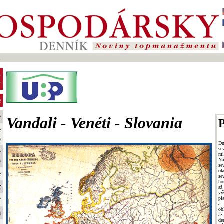
2
-
y
e
e
Vandali - Venéti - Slovania
P
e
o
Dn
s
é
mi
o
Na
se
o
e
se
ho
t
až
vý
pi
y
a 
ob
m
až
de