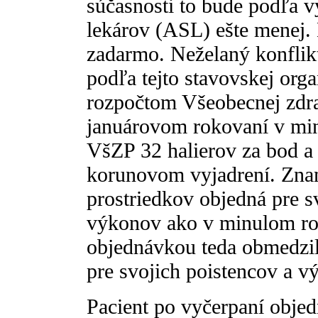
súčasnosti to bude podľa 
lekárov (ASL) ešte menej.
zadarmo. Neželaný konflik
podľa tejto stavovskej org
rozpočtom Všeobecnej zdra
januárovom rokovaní v min
VšZP 32 halierov za bod a
korunovom vyjadrení. Znam
prostriedkov objedná pre s
výkonov ako v minulom ro
objednávkou teda obmedzila
pre svojich poistencov a v
Pacient po vyčerpaní obje