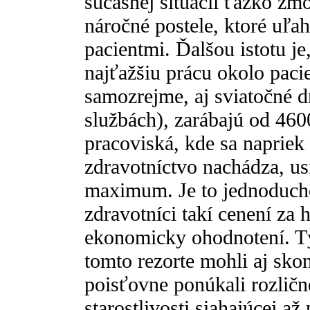
súčasnej situácii ťažko z
náročné postele, ktoré uľa
pacientmi. Ďalšou istotu je,
najťažšiu prácu okolo pacie
samozrejme, aj sviatočné 
službách), zarábajú od 46
pracoviská, kde sa napriek s
zdravotníctvo nachádza, usi
maximum. Je to jednoducho
zdravotníci takí cenení za
ekonomicky ohodnotení. Tý
tomto rezorte mohli aj skon
poisťovne ponúkali rozlič
starostlivosti siahajúcej a