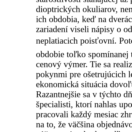
dioptrických okuliarov, nen
ich obdobia, keď na dverá
zariadení viseli nápisy o o
neplatiacich poisťovní. Poto
obdobie toľko spomínanej 
cenový výmer. Tie sa reali
pokynmi pre ošetrujúcich 
ekonomická situácia dovoľu
Razantnejšie sa v týchto d
špecialisti, ktorí nahlas u
pracovali každý mesiac zh
na to, že väčšina objednávo