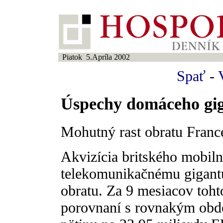
Piatok 5.Apríla 2002
Spať
-
Úspechy domáceho gi
Mohutný rast obratu Franc
Akvizícia britského mobil
telekomunikačnému gigant
obratu. Za 9 mesiacov toht
porovnaní s rovnakým obdo