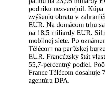
pätinu na 23,95 miliardy 
podniku nezverejnil. Kúpa 
zvýšeniu obratu v zahranič
EUR. Na domácom trhu sa o
na 18,5 miliardy EUR. Silný
mobilnej siete. Po oznámen
Télécom na parížskej burze
EUR. Francúzsky štát vlas
55,7-percentný podiel. Poč
France Télécom dosahuje 7
agentúra DPA.