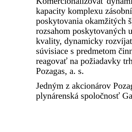
Komercionalizovať dynamic
kapacity komplexu zásobn
poskytovania okamžitých 
rozsahom poskytovaných us
kvality, dynamicky rozvíjať
súvisiace s predmetom činn
reagovať na požiadavky trhu
Pozagas, a. s.
Jedným z akcionárov Pozaga
plynárenská spoločnosť Ga