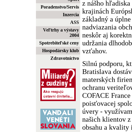
z nášho hľadiska
Poradenstvo/Servis
krajinách Európs
Inzercia
základný a úplne
ASS
nadviazania obch
Veľtrhy a výstavy
neskôr aj korekt
2004
udržania dlhodo
Spotrebiteľské ceny
vzťahov.
Hospodársky klub
Zdravotníctvo
Silnú podporu, kt
Bratislava dostá
materských firie
ochranu veriteľov
COFACE France -
poisťovacej spol
úvery - využívam
našich klientov z
obsahu a kvality 