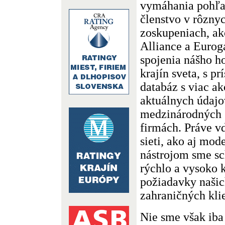
vymáhania pohľ
členstvo v rôzn
zoskupeniach, ako
Alliance a Eurog
spojenia nášho h
krajín sveta, s p
databáz s viac a
aktuálnych údajo
medzinárodných 
firmách. Práve v
sieti, ako aj m
nástrojom sme s
rýchlo a vysoko k
požiadavky našic
zahraničných kli
Nie sme však iba