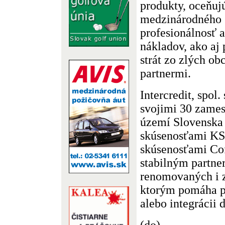
produkty, oceňuj
medzinárodného 
profesionálnosť 
nákladov, ako aj
strát zo zlých o
partnermi.
Intercredit, spol. 
svojimi 30 zame
území Slovenska
skúsenosťami KS
skúsenosťami Co
stabilným partn
renomovaných i z
ktorým pomáha pr
alebo integrácii 
(do)