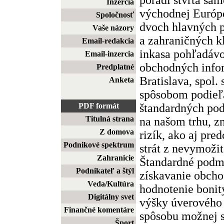
Inzercia
východnej Európe
Spoločnosť
dvoch hlavných 
Vaše názory
a zahraničných k
Email-redakcia
inkasa pohľadávo
Email-inzercia
obchodných infor
Predplatné
Bratislava, spol. 
Anketa
spôsobom podieľa
štandardných po
PDF formát
Titulná strana
na našom trhu, 
Z domova
rizík, ako aj pr
Podnikové spektrum
strát z nevymoži
Zahranicie
Štandardné podm
Podnikateľ a štýl
získavanie obcho
Veda/Kultúra
hodnotenie bonit
Digitálny svet
výšky úverového 
Finančné komentáre
spôsobu možnej s
Šport