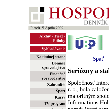
Piatok 5.Apríla 2002
Archív
-
Tiráž
-
Prílohy
Vyhľadávanie
Na titulnej strane
Spať
-
Domáce
spravodajstvo
Seriózny a st
Finančné
spravodajstvo
Spoločnosť Interc
Zahraničie
r. o., bola založ
Šport
majoritným spolo
Kurzy
Informations Hol
TV program
poradí štvrtá sa