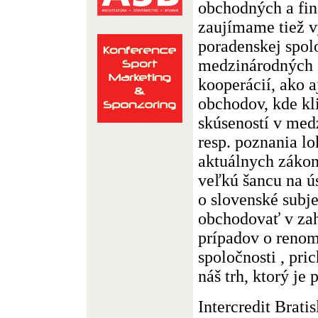
obchodných a fin
zaujímame tiež 
poradenskej spolo
medzinárodných f
kooperácií, ako a
obchodov, kde kl
skúseností v me
resp. poznania lo
aktuálnych záko
veľkú šancu na ú
o slovenské subje
obchodovať v zah
prípadov o reno
spoločnosti , pri
náš trh, ktorý je
Intercredit Brat