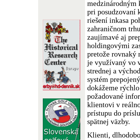
medzinárodným k
pri posudzovaní k
riešení inkasa p
zahraničnom trhu.
zaujímavé aj pre
holdingovými zas
pretože rovnaký 
je využívaný vo 
strednej a výcho
systém prepojený
dokážeme rýchlo 
požadované info
klientovi v reál
prístupu do prísl
spätnej väzby.
Klienti, dlhodob