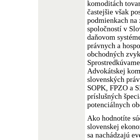
komoditách tovaro
častejšie však po
podmienkach na 
spoločností v Slo
daňovom systéme,
právnych a hospo
obchodných zvykl
Sprostredkúvame
Advokátskej kom
slovenských práv
SOPK, FPZO a S
príslušných špeci
potenciálnych ob
Ako hodnotíte sú
slovenskej ekono
sa nachádzajú ev