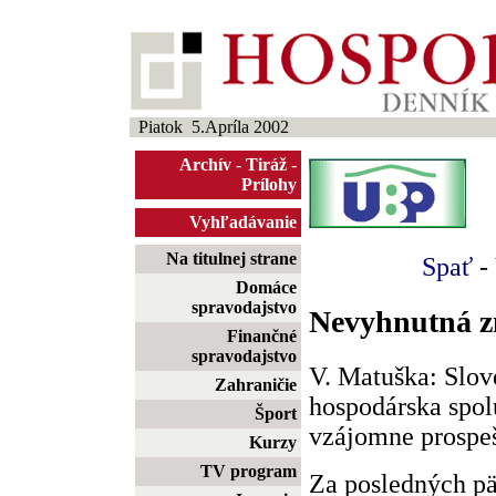
Piatok 5.Apríla 2002
Archív
-
Tiráž
-
Prílohy
Vyhľadávanie
Na titulnej strane
Spať
-
Domáce
spravodajstvo
Nevyhnutná z
Finančné
spravodajstvo
V. Matuška: Slov
Zahraničie
hospodárska spol
Šport
vzájomne prospe
Kurzy
TV program
Za posledných p