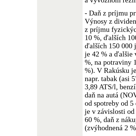
- Daň z príjmu p
Výnosy z divide
z príjmu fyzický
10 %, ďalších 10
ďalších 150 000 
je 42 % a ďalšie
%, na potraviny 
%). V Rakúsku j
napr. tabak (asi 
3,89 ATS/l, benzí
daň na autá (NOVA
od spotreby od 5
je v závislosti od
60 %, daň z nák
(zvýhodnená 2 %