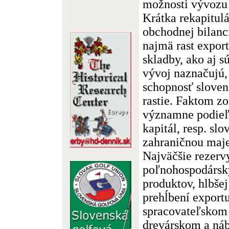
možnosti vývozu 
Krátka rekapitul
obchodnej bilanc
najmä rast export
skladby, ako aj 
vývoj naznačujú,
schopnosť slove
rastie. Faktom zo
významne podieľ
kapitál, resp. sl
zahraničnou maj
Najväčšie rezerv
poľnohospodársk
produktov, hlbšej
prehĺbení exportu
spracovateľskom 
drevárskom a ná