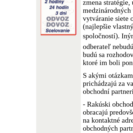
zmena stratégie, 
medzinárodných v
vytváranie siete
(najlepšie vlast
spoločností). Iným
odberateľ nebudú 
budú sa rozhodo
ktoré im boli po
S akými otázkam
prichádzajú za v
obchodní partner
- Rakúski obchodn
obracajú predov
na kontaktné adr
obchodných part