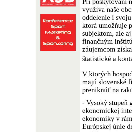
Pri poskytovaní n
využíva naše ob
oddelenie i svoju
ktorá umožňuje 
subjektom, ale a
finančným inštit
záujemcom získa
štatistické a kont
V ktorých hospo
majú slovenské f
preniknúť na rak
- Vysoký stupeň g
ekonomickej inte
ekonomiky v rámc
Európskej únie d