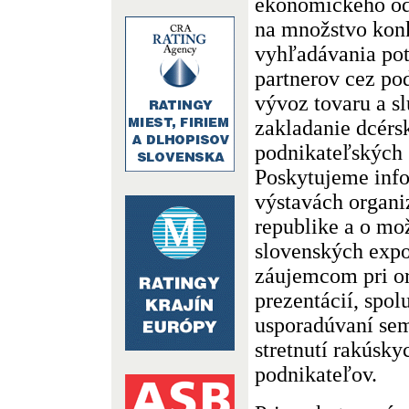
ekonomického o
na množstvo konk
vyhľadávania po
partnerov cez po
vývoz tovaru a sl
zakladanie dcérs
podnikateľských 
Poskytujeme info
výstavách organ
republike a o mož
slovenských exp
záujemcom pri o
prezentácií, spol
usporadúvaní se
stretnutí rakúsky
podnikateľov.