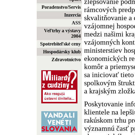
zlepšovanie podm
Poradenstvo/Servis
rámcových predp
Inzercia
skvalitňovanie a 
ASS
vzájomnej hospod
Veľtrhy a výstavy
medzi našimi kr
2004
vzájomných kont
Spotrebiteľské ceny
ministerstiev hos
Hospodársky klub
ekonomických re
Zdravotníctvo
komôr a priemys
sa iniciovať tiet
spolkovým štrukt
a krajským zložk
Poskytovanie inf
klientele na lepš
rakúskom trhu pr
významnú časť p