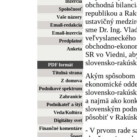
Inzercia
obchodná bilanc
Spoločnosť
republikou a Ra
Vaše názory
ustavičný medziro
Email-redakcia
sme Dr. Ing. Vla
Email-inzercia
veľvyslaneckého
Predplatné
obchodno-ekono
Anketa
SR vo Viedni, aby
slovensko-rakúsk
PDF formát
Titulná strana
Akým spôsobom 
Z domova
ekonomické odde
Podnikové spektrum
slovensko-rakúsk
Zahranicie
a najmä ako kon
Podnikateľ a štýl
slovenským podn
Veda/Kultúra
pôsobiť v Rakús
Digitálny svet
Finančné komentáre
- V prvom rade s
Šport