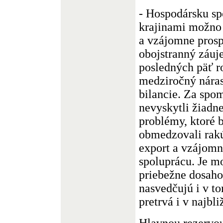
- Hospodársku sp
krajinami možno
a vzájomne prosp
obojstranný záuj
posledných päť r
medziročný nára
bilancie. Za spo
nevyskytli žiadn
problémy, ktoré 
obmedzovali rakú
export a vzájom
spoluprácu. Je m
priebežne dosah
nasvedčujú i v to
pretrvá i v najbl
Hlavnou rezervo