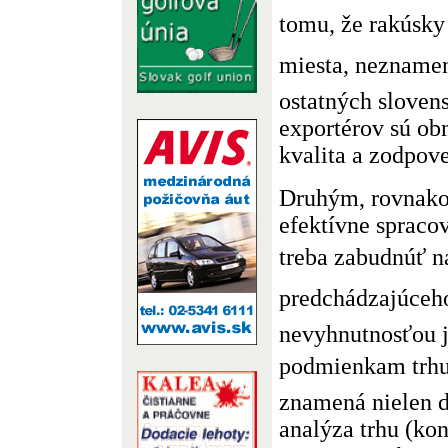
tomu, že rakúsky 
miesta, neznamen
ostatných sloven
exportérov sú o
kvalita a zodpov
Druhým, rovnako 
efektívne spracov
treba zabudnúť na
predchádzajúceho
nevyhnutnosťou j
podmienkam trhu
znamená nielen d
analýza trhu (ko