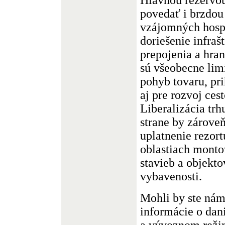
povedať i brzdou
vzájomných hosp
doriešenie infraš
prepojenia a hra
sú všeobecne lim
pohyb tovaru, pri
aj pre rozvoj ces
Liberalizácia trh
strane by zároveň
uplatnenie rezort
oblastiach mont
stavieb a objekto
vybavenosti.
Mohli by ste nám
informácie o dan
a vývoznom reži