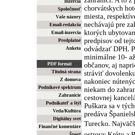
Inzercia
chorvátskych hote
Spoločnosť
miesta, respektív
Vaše názory
nechávajú pre za
Email-redakcia
ktorých ubytovan
Email-inzercia
predpisov od tej
Predplatné
odvádzať DPH. Pr
Anketa
minimálne 10- až
občanov, aj napr
PDF formát
Titulná strana
stráviť dovolenku
Z domova
nakoniec nútený
Podnikové spektrum
niekam do zahran
Zahranicie
cestovnej kancel
Podnikateľ a štýl
Puškara sa v týc
Veda/Kultúra
predáva Španiels
Digitálny svet
Turecko. Najväčš
Finančné komentáre
ostrovy Krétu a R
Šport