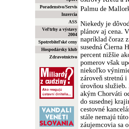
Poradenstvo/Servis
Palmu de Mallorku
Inzercia
ASS
Niekedy je dôv
Veľtrhy a výstavy
plánov aj cena. 
2004
napríklad čoraz z
Spotrebiteľské ceny
susedná Čierna H
Hospodársky klub
percent nižšie ak
Zdravotníctvo
pomerov však upo
niekoľko výnimie
zároveň stretnú i
úrovňou služieb.
akým Chorváti o
do susednej kraj
cestovné kancelá
stále nemajú túto
záujemcovia sa o