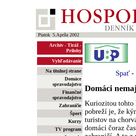
Piatok 5.Apríla 2002
Archív
-
Tiráž
-
Prílohy
Vyhľadávanie
Na titulnej strane
Spať
-
Domáce
spravodajstvo
Domáci nemaj
Finančné
spravodajstvo
Kuriozitou tohto
Zahraničie
pobreží je, že k
Šport
turistov na chorv
Kurzy
domáci čoraz čas
TV program
zahraničí. A to z