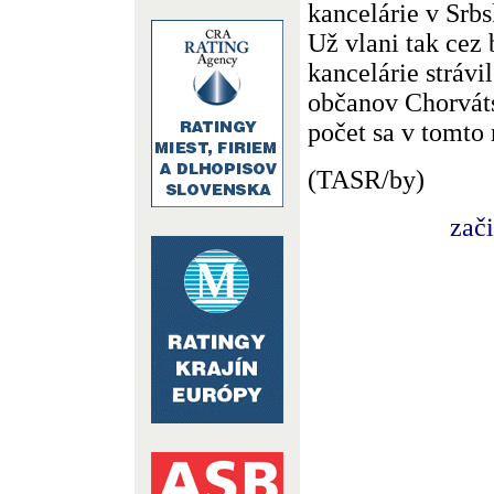
kancelárie v Srbs
Už vlani tak cez
kancelárie stráv
občanov Chorváts
počet sa v tomto
(TASR/by)
zač