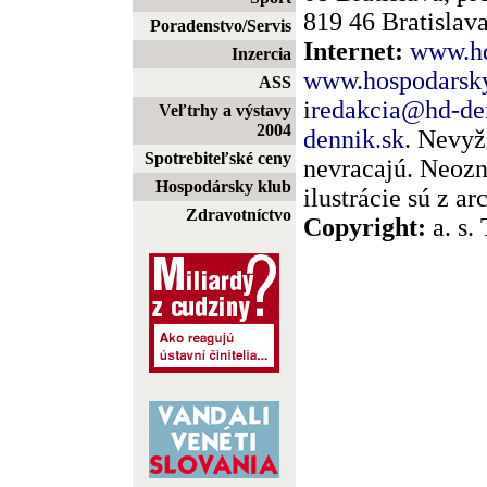
819 46 Bratislava
Poradenstvo/Servis
Internet:
www.hd
Inzercia
www.hospodarsky
ASS
i
redakcia@hd-de
Veľtrhy a výstavy
2004
dennik.sk
. Nevyž
Spotrebiteľské ceny
nevracajú. Neozn
Hospodársky klub
ilustrácie sú z a
Zdravotníctvo
Copyright:
a. s