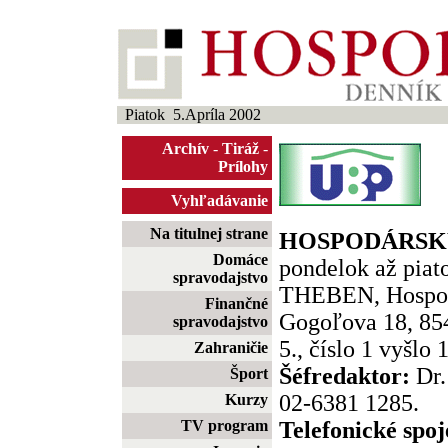
Piatok 5.Apríla 2002
Archív
-
Tiráž
-
Prílohy
Vyhľadávanie
Na titulnej strane
HOSPODÁRSKY
Domáce
pondelok až piato
spravodajstvo
THEBEN, Hospod
Finančné
Gogoľova 18, 854
spravodajstvo
5., číslo 1 vyšlo 
Zahraničie
Šéfredaktor:
Dr.
Šport
02-6381 1285.
Kurzy
TV program
Telefonické spoj