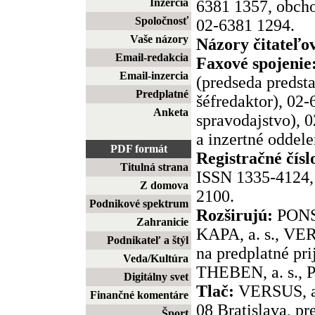
Inzercia
6381 1357, obcho
Spoločnosť
02-6381 1294.
Vaše názory
Názory čitateľo
Email-redakcia
Faxové spojenie
Email-inzercia
(predseda predst
Predplatné
šéfredaktor), 02
Anketa
spravodajstvo), 
a inzertné oddele
PDF formát
Registračné čísl
Titulná strana
ISSN 1335-4124, 
Z domova
2100.
Podnikové spektrum
Rozširujú:
PONS,
Zahranicie
KAPA, a. s., VER
Podnikateľ a štýl
na predplatné pr
Veda/Kultúra
THEBEN, a. s., P
Digitálny svet
Tlač:
VERSUS, a.
Finančné komentáre
08 Bratislava, pr
Šport