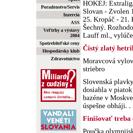
HOKEJ: Extraliga 
Poradenstvo/Servis
Slovan - Zvolen 1
Inzercia
25. Kropáč - 21. 
ASS
Šechný. Rozhodov
Veľtrhy a výstavy
Lauff ml., vylúčen
2004
Spotrebiteľské ceny
Čistý zlatý hetr
Hospodársky klub
Zdravotníctvo
Moravcová vylovi
striebro
Slovenská plavk
dosiahla v piato
bazéne v Moskve 
úspešne obháji. . 
Finišovať treba
Poučka olympijsk