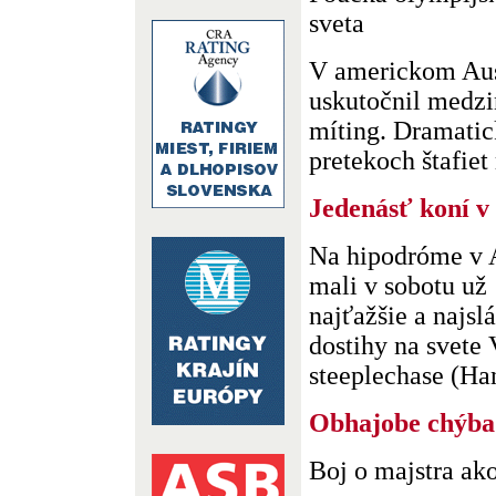
sveta
V americkom Aus
uskutočnil medzi
míting. Dramatick
pretekoch štafiet 
Jedenásť koní v 
Na hipodróme v A
mali v sobotu už 
najťažšie a najsl
dostihy na svete
steeplechase (Han
Obhajobe chýba 
Boj o majstra ako