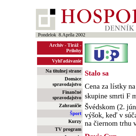
Pondelok 8.Apríla 2002
Archív
-
Tiráž
-
Prílohy
Vyhľadávanie
Na titulnej strane
Stalo sa
Domáce
spravodajstvo
Cena za lístky n
Finančné
skupine smrti F
spravodajstvo
Zahraničie
Švédskom (2. jún
Šport
výšok, keď v súč
Kurzy
na čiernom trhu v 
TV program