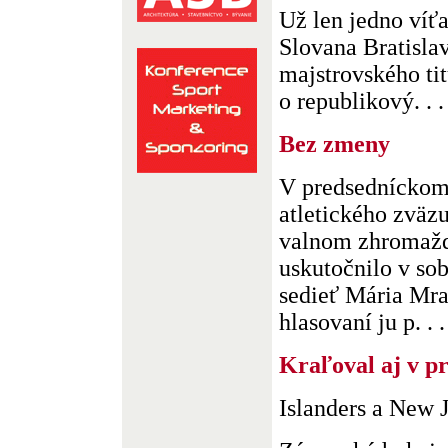
Už len jedno víťa
Slovana Bratisla
majstrovského tit
o republikový. . .
Bez zmeny
V predsedníckom
atletického zväz
valnom zhromažde
uskutočnilo v sob
sedieť Mária Mr
hlasovaní ju p. . .
Kraľoval aj v p
Islanders a New J