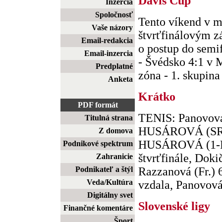
Davis Cup
Inzercia
Spoločnosť
Tento víkend v m
Vaše názory
štvrťfinálovým z
Email-redakcia
o postup do semi
Email-inzercia
- Švédsko 4:1 v 
Predplatné
zóna - 1. skupina 
Anketa
Krátko
PDF formát
TENIS: Panovová
Titulná strana
HUSÁROVÁ (SR) 6
Z domova
HUSÁROVÁ (1-Rus
Podnikové spektrum
štvrťfinále, Doki
Zahranicie
Podnikateľ a štýl
Razzanová (Fr.) 
Veda/Kultúra
vzdala, Panovová (
Digitálny svet
Slovenské ligy
Finančné komentáre
Šport