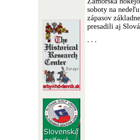
Zámorská hokejo
soboty na nedeľ
zápasov základnej
presadili aj Slovác
. . .