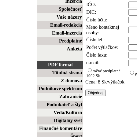
Inzercia
IČO:
Spoločnosť
DIC:
Vaše názory
Číslo účtu:
Email-redakcia
Meno kontaktnej
osoby:
Email-inzercia
Číslo tel.:
Predplatné
Počet výtlačkov:
Anketa
Číslo faxu:
e-mail:
PDF formát
ročné predplatné
Titulná strana
p
1992 Sk
Z domova
Cena: 8 Sk/výtlačok
Podnikové spektrum
Zahranicie
Podnikateľ a štýl
Veda/Kultúra
Digitálny svet
Finančné komentáre
Šport