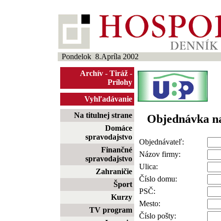
Pondelok 8.Apríla 2002
Archív
-
Tiráž
-
Prílohy
Vyhľadávanie
Na titulnej strane
Objednávka n
Domáce
spravodajstvo
Objednávateľ:
Finančné
Názov firmy:
spravodajstvo
Ulica:
Zahraničie
Číslo domu:
Šport
PSČ:
Kurzy
Mesto:
TV program
Číslo pošty: