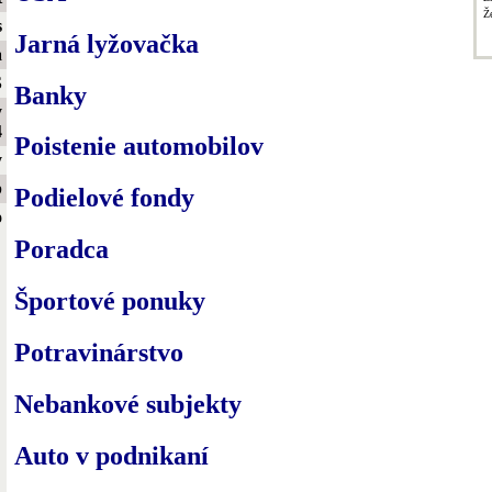
Ž
s
Jarná lyžovačka
a
S
Banky
y
4
Poistenie automobilov
y
b
Podielové fondy
o
Poradca
Športové ponuky
Potravinárstvo
Nebankové subjekty
Auto v podnikaní