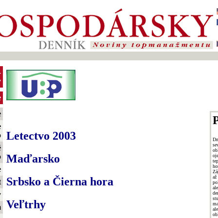
-
y
e
e
P
e
Letectvo 2003
o
Dn
se
é
ob
Maďarsko
o
oj
te
ho
e
Zá
a
Srbsko a Čierna hora
t
po
al
de
y
st
Veľtrhy
ma
m
al
ob