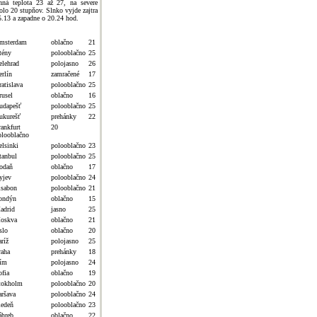
nná teplota 23 až 27, na severe
olo 20 stupňov. Slnko vyjde zajtra
5.13 a zapadne o 20.24 hod.
msterdam
oblačno
21
tény
polooblačno
25
elehrad
polojasno
26
erlín
zamračené
17
atislava
polooblačno
25
rusel
oblačno
16
udapešť
polooblačno
25
ukurešť
prehánky
22
rankfurt
20
olooblačno
elsinki
polooblačno
23
tanbul
polooblačno
25
odaň
oblačno
17
yjev
polooblačno
24
isabon
polooblačno
21
ondýn
oblačno
15
adrid
jasno
25
oskva
oblačno
21
slo
oblačno
20
ríž
polojasno
25
raha
prehánky
18
ím
polojasno
24
ofia
oblačno
19
tokholm
polooblačno
20
aršava
polooblačno
24
iedeň
polooblačno
23
áhreb
oblačno
22