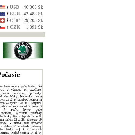
USD
46,868 Sk
EUR
42,488 Sk
CHF
29,203 Sk
CZK
1,391 Sk
očasie
es bude jasno až polooblačno. Na
vere a východe pri zväčšenej
lačnosti miestami prehánky,
edinele búrky. Najvyššia denná
plota 20 až 24 stupňov. Teplota na
rách vo výške 1500 m 9 stupňov.
padný až severozápadný vietor 3
ž 7 m/s.Vo štvrtok bude
looblačno, ojedinele prehánky
ebo búrky. Nočná teplota 12 až 8,
nná teplota 22 až 26, na severe 19
upňov. V piatok bude prevažne
lá oblačnosť, ojedinele prehánky
ebo búrky, najmä v horských
lastiach. Nočná teplota 14 až 9,