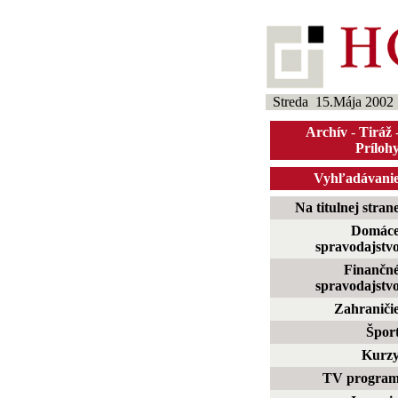
Streda 15.Mája 2002
Archív
-
Tiráž
Príloh
Vyhľadávani
Na titulnej stran
Domác
spravodajstv
Finančn
spravodajstv
Zahraniči
Špor
Kurz
TV progra