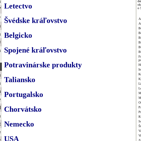
a
de
Letectvo
ok
o 
ť
y
Švédske kráľovstvo
A
A
a
B
B
a
Belgicko
Br
é
B
B
Spojené kráľovstvo
a
B
F
p
Potravinárske produkty
H
Is
a
K
Taliansko
K
a
L
L
m
Portugalsko
M
M
e
O
l
Chorvátsko
Pa
P
a
R
S
Nemecko
t
Š
V
e
V
USA
t
Z