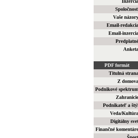
Inzerci
Spoločnos
Vaše názor
Email-redakci
Email-inzerci
Predplatn
Anket
PDF formát
Titulná stran
Z domov
Podnikové spektru
Zahranici
Podnikateľ a štý
Veda/Kultúr
Digitálny sve
Finančné komentár
Špor