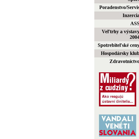
Poradenstvo/Servi
Inzerci
AS
Veľtrhy a výstav
200
Spotrebiteľské cen
Hospodársky klu
Zdravotníctv