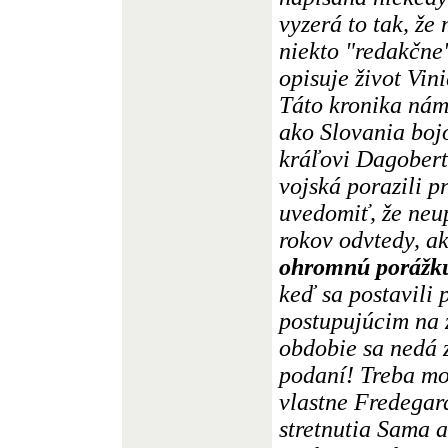
vyzerá to tak, že
niekto "redakčne
opisuje život Vin
Táto kronika nám
ako Slovania boj
kráľovi Dagobert
vojská porazili p
uvedomiť, že neu
rokov odvtedy, ak
ohromnú porážk
keď sa postavili
postupujúcim na 
obdobie sa nedá 
podaní! Treba mo
vlastne Fredegar
stretnutia Sama 