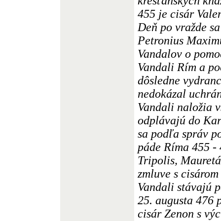
kresťanských kňa
455 je cisár Vale
Deň po vražde sa 
Petronius Maxim
Vandalov o pomoc
Vandali Rím a po
dôsledne vydranc
nedokázal uchrán
Vandali naložia v
odplávajú do Kart
sa podľa správ po
páde Ríma 455 - 
Tripolis, Mauret
zmluve s cisárom
Vandali stávajú 
25. augusta 476 
cisár Zenon s v