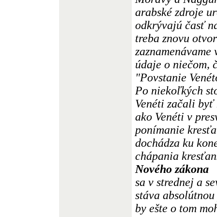
arabské zdroje ur
odkrývajú časť na
treba znovu otvor
zaznamenávame v 
údaje o niečom, 
"Povstanie Venét
Po niekoľkých sto
Venéti začali byť
ako Venéti v pres
ponímanie kresťan
dochádza ku kone
chápania kresťan
Nového zákona
sa v strednej a 
stáva absolútnou 
by ešte o tom mo