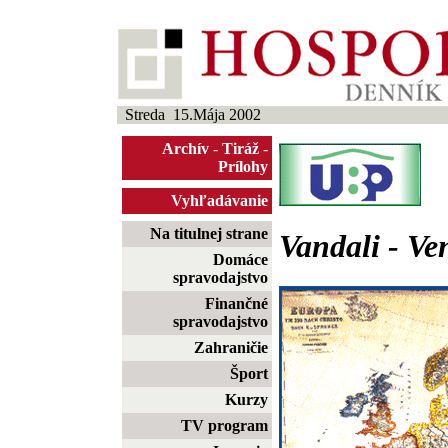
Streda 15.Mája 2002
Archív
-
Tiráž
-
Prílohy
Vyhľadávanie
Na titulnej strane
Vandali - Ve
Domáce
spravodajstvo
Finančné
spravodajstvo
Zahraničie
Šport
Kurzy
TV program