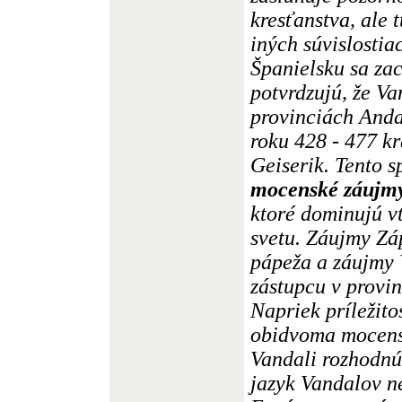
kresťanstva, ale
iných súvislostia
Španielsku sa za
potvrdzujú, že Va
provinciách Anda
roku 428 - 477 k
Geiserik. Tento s
mocenské záujmy
ktoré dominujú 
svetu. Záujmy Z
pápeža a záujmy
zástupcu v provin
Napriek príležit
obidvoma mocens
Vandali rozhodnú 
jazyk Vandalov 