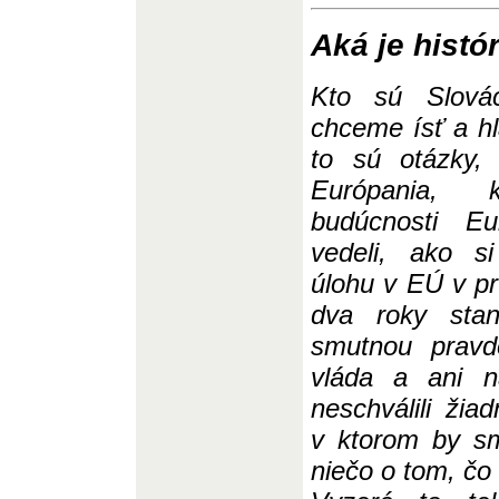
Aká je histó
Kto sú Slová
chceme ísť a h
to sú otázky, 
Európania, 
budúcnosti Eu
vedeli, ako s
úlohu v EÚ v pr
dva roky sta
smutnou pravd
vláda a ani n
neschválili žia
v ktorom by s
niečo o tom, čo