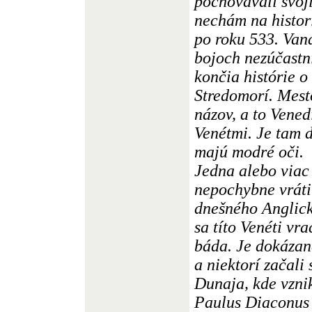
pochovávali svoj
nechám na histor
po roku 533. Vand
bojoch nezúčastni
končia histórie o
Stredomorí. Mest
názov, a to Vened
Venétmi. Je tam d
majú modré oči.
Jedna alebo viac
nepochybne vráti
dnešného Anglick
sa títo Venéti vra
báda. Je dokázané
a niektorí začali 
Dunaja, kde vzni
Paulus Diaconus 