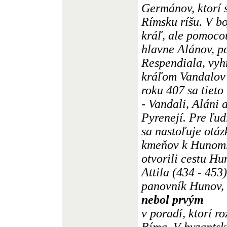
Germánov, ktorí 
Rímsku ríšu. V b
kráľ, ale pomoco
hlavne Alánov, p
Respendiala, vyh
kráľom Vandalov 
roku 407 sa tieto
- Vandali, Aláni 
Pyrenejí. Pre ľud
sa nastoľuje otáz
kmeňov k Hunom
otvorili cestu H
Attila (434 - 453
panovník Hunov, 
nebol prvým
v poradí, ktorí r
Ríma. V byzantsk