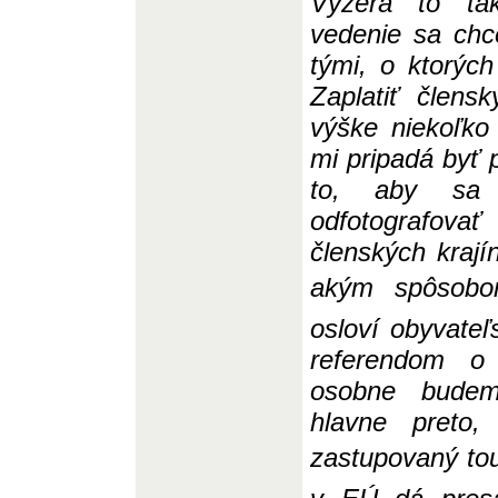
Vyzerá to tak
vede
n
ie sa chc
tými, o ktorých
Zaplatiť člen
výške niekoľko 
mi pripadá byť 
to, aby sa n
odfotografovať
člensk
ý
ch kraj
akým spôsobom 
osloví obyvateľ
referendom 
osobne budem
hlavne preto
zastupovaný tout