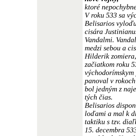
ktoré nepochybne
V roku 533 sa vý
Belisarios vyloďu
cisára Justinianu
Vandalmi. Vandal
medzi sebou a cis
Hilderik zomiera,
začiatkom roku 53
východorímskym 
panoval v rokoch
bol jedným z naje
tých čias.
Belisarios dispo
loďami a mal k d
taktiku s tzv. di
15. decembra 533