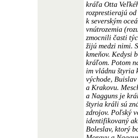
kráľa Otta Veľkéh
rozprestierajú o
k severským oce
vnútrozemia (roz
zmocnili časti tý
žijú medzi nimi.
kmeňov. Kedysi b
kráľom. Potom na
im vládnu štyria 
východe, Buisla
a Krakovu. Mesch
a Nagguns je krá
štyria králi sú zn
zdrojov. Poľský 
identifikovaný ak
Boleslav, ktorý b
Moravy a Nagguns