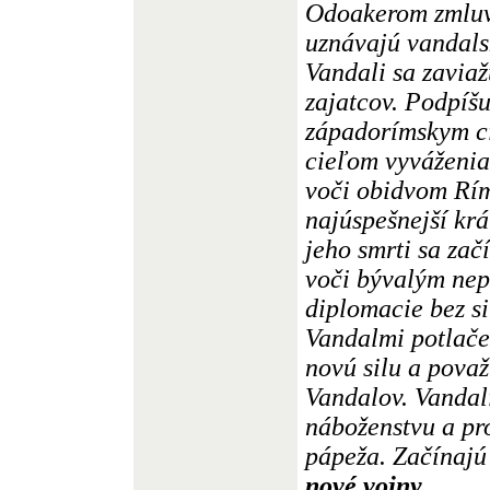
Odoakerom zmluvu
uznávajú vandalsk
Vandali sa zaviaž
zajatcov. Podpíšu
západorímskym c
cieľom vyváženi
voči obidvom Rí
najúspešnejší kr
jeho smrti sa zač
voči bývalým nep
diplomacie bez s
Vandalmi potlač
novú silu a pova
Vandalov. Vandal
náboženstvu a pr
pápeža. Začínajú
nové vojny,