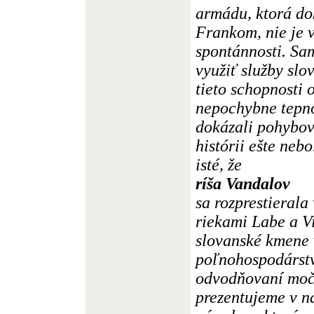
armádu, ktorá do
Frankom, nie je 
spontánnosti. S
využiť služby sl
tieto schopnosti 
nepochybne tepno
dokázali pohybov
histórii ešte neb
isté, že
ríša Vandalov
sa rozprestierala
riekami Labe a Vi
slovanské kmene 
poľnohospodárstv
odvodňovaní moča
prezentujeme v na