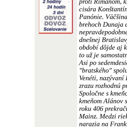
proti Rimanom, k
cisára Konštantí
Panónie. Väčšina
brehoch Dunaja a
nepravdepodobné,
dnešnej Bratisla
období dôjde aj k
to už je samostatn
Asi po sedemdesi
"bratského" spol
Venéti, nazývaní
zrazu rozhodnú pr
Spoločne s kmeň
kmeňom Alánov s
roku 406 prekrač
Mainz. Medzi rie
narazia na Frank