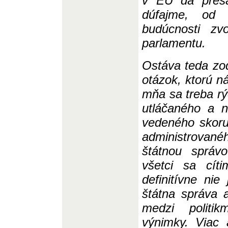
v EÚ dá presa
dúfajme, od 
budúcnosti zv
parlamentu.
Ostáva teda zo
otázok, ktorú n
mňa sa treba rýc
utláčaného a 
ved
eného skoru
administrova
štátnou správ
všetci sa cít
definitívne ni
štátna správa 
medzi politi
výnimky. Viac 