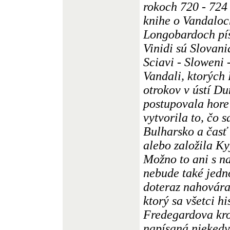
rokoch 720 - 724 
knihe o Vandaloc
Longobardoch píše
Vinidi sú Slovani
Sciavi - Sloweni 
Vandali, ktorých
otrokov v ústí Du
postupovala hore
vytvorila to, čo 
Bulharsko a časť 
alebo založila Ky
Možno to ani s n
nebude také jedn
doteraz nahovára
ktorý sa všetci hi
Fredegardova kro
napísaná niekedy