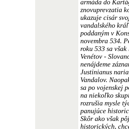
armáda do Kartá
znovuprevzatia k
ukazuje cisár svo
vandalského kráľ
poddaným v Kons
novembra 534. Po
roku 533 sa však 
Venétov - Slovan
nenájdeme záznam
Justinianus naria
Vandalov. Naopak,
sa po vojenskej p
na niekoľko skupí
rozrušia mysle tý
panujúce histori
Skôr ako však pô
historických, chc