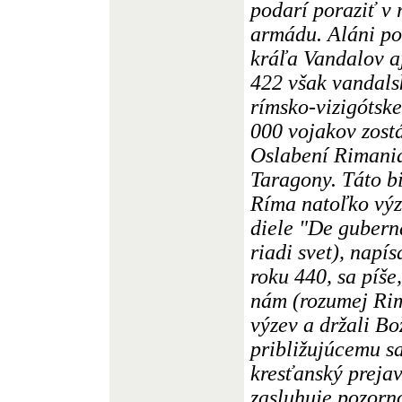
podarí poraziť v
armádu. Aláni po
kráľa Vandalov aj
422 však vandal
rímsko-vizigótske
000 vojakov zost
Oslabení Rimania
Taragony. Táto bi
Ríma natoľko výz
diele "De gubern
riadi svet), nap
roku 440, sa píše,
nám (rozumej Ri
výzev a držali Bo
približujúcemu sa
kresťanský prejav
zasluhuje pozorno