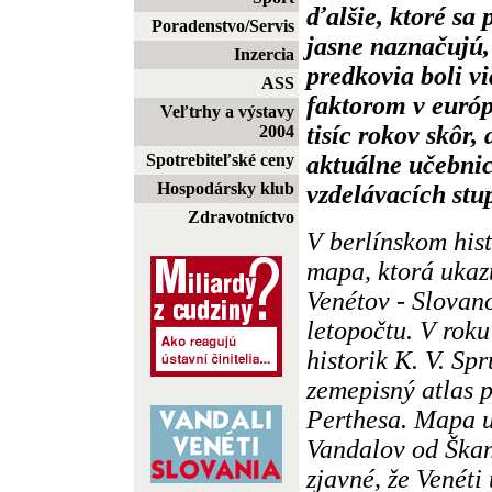
ďalšie, ktoré sa 
Poradenstvo/Servis
jasne naznačujú, 
Inzercia
predkovia boli 
ASS
faktorom v európ
Veľtrhy a výstavy
tisíc rokov skôr,
2004
aktuálne učebnic
Spotrebiteľské ceny
Hospodársky klub
vzdelávacích stu
Zdravotníctvo
V berlínskom his
mapa, ktorá ukaz
Venétov - Slovan
letopočtu. V roku
historik K. V. Spr
zemepisný atlas p
Perthesa. Mapa u
Vandalov od Škan
zjavné, že Venéti