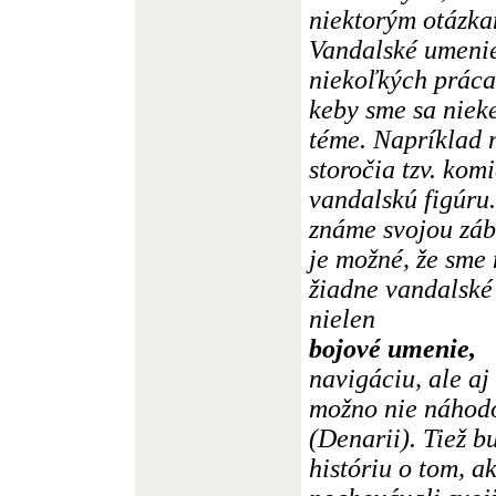
niektorým otázkam
Vandalské umenie
niekoľkých práca
keby sme sa nieke
téme. Napríklad ná
storočia tzv. ko
vandalskú figúru
známe svojou záb
je možné, že sme
žiadne vandalské
nielen
bojové umenie,
navigáciu, ale aj
možno nie náhodo
(Denarii). Tiež b
históriu o tom, 