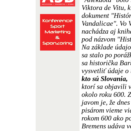
Viktora de Vitu, 
dokument "Histór
Vandalicae". Vo V
nachádza aj kni
pod názvom "His
Na základe údajov
sa stalo po poráž
sa historička Ba
vysvetliť údaje o
kto sú Slovania,
ktorí sa objavili
okolo roku 600. 
javom je, že dne
pisárom vieme vi
rokom 600 ako p
Bremens udáva vo