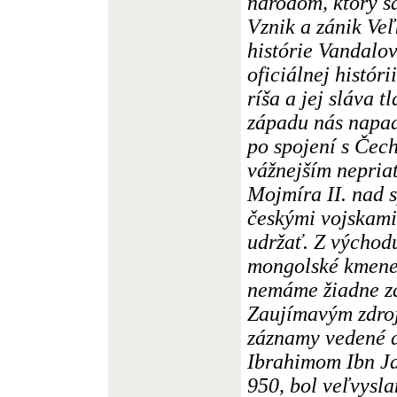
národom, ktorý s
Vznik a zánik Ve
histórie Vandalov
oficiálnej histór
ríša a jej sláva 
západu nás napad
po spojení s Čec
vážnejším nepria
Mojmíra II. nad 
českými vojskami
udržať. Z východ
mongolské kmene 
nemáme žiadne zá
Zaujímavým zdro
záznamy vedené 
Ibrahimom Ibn Ja
950, bol veľvysl