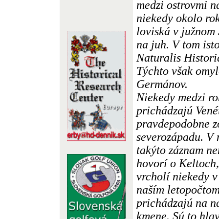
medzi ostrovmi na
niekedy okolo ro
loviská v južnom
na juh. V tom ist
Naturalis Histori
Týchto však omyl
Germánov.
Niekedy medzi ro
prichádzajú Vené
pravdepodobne zo
severozápadu. V n
takýto záznam ne
hovorí o Keltoch,
vrcholí niekedy v
naším letopočtom
prichádzajú na n
kmene. Sú to hla