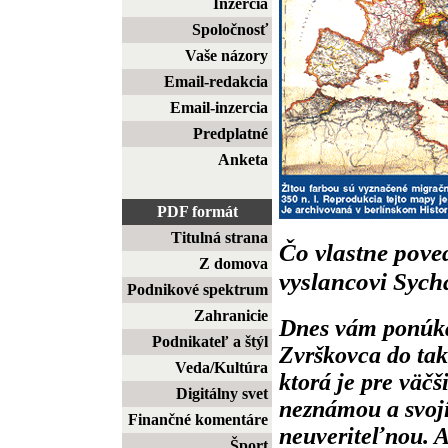
Inzercia
Spoločnosť
Vaše názory
Email-redakcia
Email-inzercia
Predplatné
Anketa
PDF formát
Titulná strana
Čo vlastne pov
Z domova
vyslancovi Sych
Podnikové spektrum
Zahranicie
Dnes vám ponúka
Podnikateľ a štýl
Zvrškovca do take
Veda/Kultúra
ktorá je pre väč
Digitálny svet
neznámou a svoj
Finančné komentáre
neuveriteľnou. A
Šport