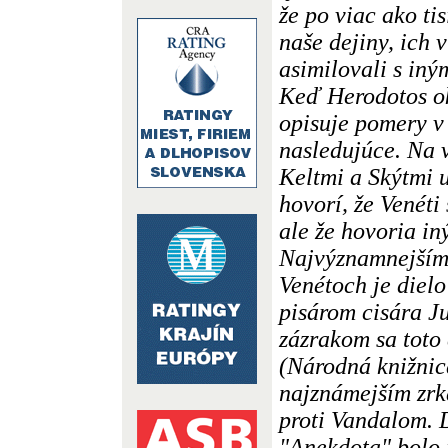
že po viac ako tis
naše dejiny, ich v
asimilovali s in
Keď Herodotos ok
opisuje pomery v
nasledujúce. Na 
Keltmi a Skýtmi u
hovorí, že Venéti
ale že hovoria i
Najvýznamnejším 
Venétoch je dielo
pisárom cisára J
zázrakom sa toto
(Národná knižnica
najznámejším zrk
proti Vandalom. 
"Anekdota" bolo 