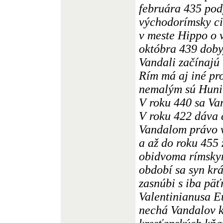
februára 435 pod
východorímsky ci
v meste Hippo o 
októbra 439 doby
Vandali začínajú
Rím má aj iné pr
nemalým sú Huni
V roku 440 sa Van
V roku 422 dáva 
Vandalom právo v
a až do roku 455 
obidvoma rímskym
období sa syn kr
zasnúbi s iba pä
Valentinianusa E
nechá Vandalov k