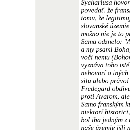
Sychariusa hovor
povedať, že frans
tomu, že legitim
slovanské územie
možno nie je to p
Sama odznelo: "A
a my psami Boha,
voči nemu (Bohov
vyznáva toho ist
nehovorí o iných 
silu alebo právo!
Fredegard obdiv
proti Avarom, ale
Samo franským ku
niektorí historic
bol iba jedným z 
naše územie išli 