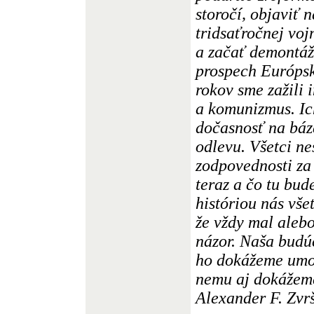
storočí, objaviť 
tridsaťročnej voj
a začať demontáž
prospech Európsk
rokov sme zažili 
a komunizmus. Ic
dočasnosť na báz
odlevu. Všetci ne
zodpovednosti za t
teraz a čo tu bud
históriou nás vše
že vždy mal aleb
názor. Naša budúc
ho dokážeme umožn
nemu aj dokážeme
Alexander F. Zvr