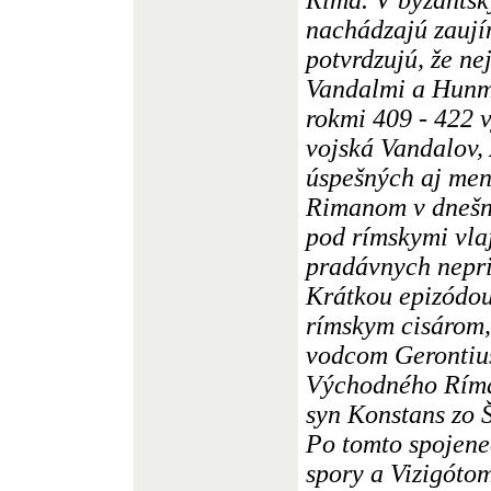
nachádzajú zaují
potvrdzujú, že n
Vandalmi a Hunmi
rokmi 409 - 422 
vojská Vandalov,
úspešných aj men
Rimanom v dnešn
pod rímskymi vla
pradávnych nepri
Krátkou epizódou
rímskym cisárom,
vodcom Gerontiu
Východného Ríma,
syn Konstans zo 
Po tomto spojene
spory a Vizigóto