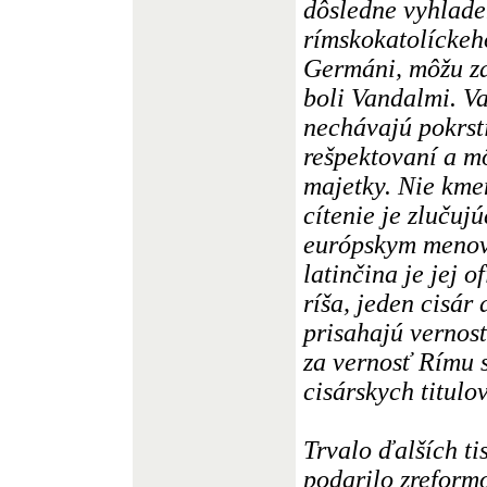
dôsledne vyhladen
rímskokatolíckeho
Germáni, môžu za
boli Vandalmi. Va
nechávajú pokrst
rešpektovaní a m
majetky. Nie kme
cítenie je zluču
európskym menova
latinčina je jej 
ríša, jeden cisár
prisahajú vernosť
za vernosť Rímu 
cisárskych titulov
Trvalo ďalších ti
podarilo zreformo