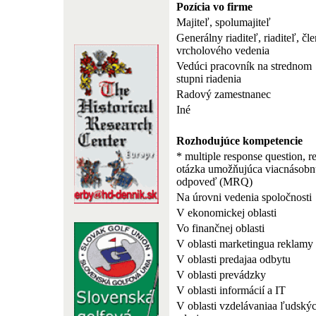
Pozícia vo firme
Majiteľ, spolumajiteľ
Generálny riaditeľ, riaditeľ, čle
vrcholového vedenia
Vedúci pracovník na strednom
stupni riadenia
Radový zamestnanec
Iné
Rozhodujúce kompetencie
* multiple response question, r
otázka umožňujúca viacnásobn
odpoveď (MRQ)
Na úrovni vedenia spoločnosti
V ekonomickej oblasti
Vo finančnej oblasti
V oblasti marketingua reklamy
V oblasti predajaa odbytu
V oblasti prevádzky
V oblasti informácií a IT
V oblasti vzdelávaniaa ľudský