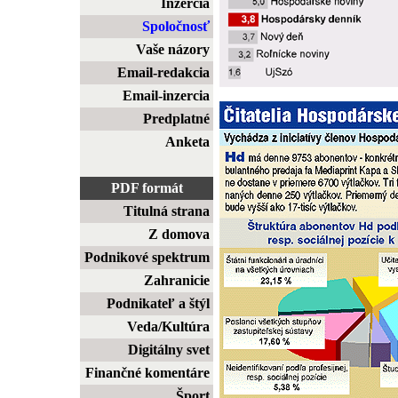
Inzercia
Spoločnosť
Vaše názory
Email-redakcia
Email-inzercia
Predplatné
Anketa
PDF formát
Titulná strana
Z domova
Podnikové spektrum
Zahranicie
Podnikateľ a štýl
Veda/Kultúra
Digitálny svet
Finančné komentáre
Šport