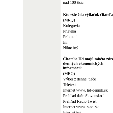
nad 100-tisíc
Kto ešte číta výtlačok čitate
(MRQ)
Kolegovia
Priatelia
Príbuzní
Iní
Nikto iný
Čitatelia Hd majú takéto zdr
denných ekonomických
informácií:
(MRQ)
Výber z dennej tlače
Teletext
Internet www. hd-dennik.sk
Prehľad tlače Slovensko 1
Prehľad Radio Twist
Internet www. siac. sk
Internet iný