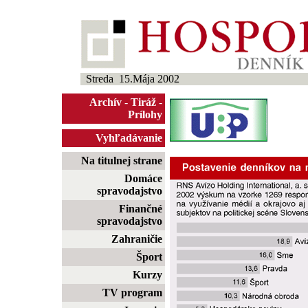
Streda 15.Mája 2002
Archív
-
Tiráž
-
Prílohy
Vyhľadávanie
Na titulnej strane
Domáce
spravodajstvo
Finančné
spravodajstvo
Zahraničie
Šport
Kurzy
TV program