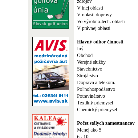
zdrojov
V inej oblasti
V oblasti dopravy
Vo výrobno-tech. oblasti
V právnej oblasti
Hlavný odbor činnosti
Iný
Obchod
Verejné služby
Stavebníctvo
Strojárstvo
Doprava a telekom.
Poľnohospodárstvo
Potravinárstvo
Textilný priemysel
Chemický priemysel
Počet stálych zamestnancov
Menej ako 5
6 - 10