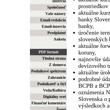
Inzercia
prostriedkov
Spoločnosť
aktuálne kur
Vaše názory
banky Sloven
Email-redakcia
banky,
Email-inzercia
úročenie ter
Predplatné
slovenských 
Anketa
aktuálne for
koruny,
PDF formát
najnovšie úd
Titulná strana
Z domova
devízového t
Podnikové spektrum
aktuálne úr
Zahranicie
podrobné úda
Podnikateľ a štýl
BCPB a BCP
Veda/Kultúra
oznámenia N
Digitálny svet
Slovenska o
Finančné komentáre
výsledkoch a
Šport