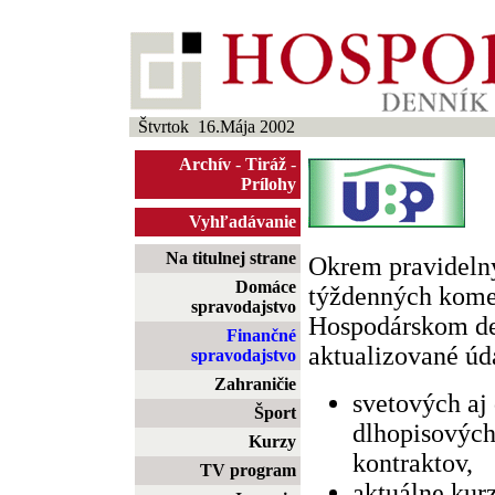
Štvrtok 16.Mája 2002
Archív
-
Tiráž
-
Prílohy
Vyhľadávanie
Na titulnej strane
Okrem pravideln
Domáce
týždenných komen
spravodajstvo
Hospodárskom d
Finančné
aktualizované úda
spravodajstvo
Zahraničie
svetových aj
Šport
dlhopisových
Kurzy
kontraktov,
TV program
aktuálne kur