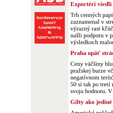
Exportéri viedli
Trh cenných papi
zaznamenal v st
výrazný rast kľú
našli podporu v 
výsledkoch maloo
Praha opäť strá
Ceny väčšiny blu
pražskej burze vč
negatívnom terit
50 si tak po tretí
svoju hodnotu. V s
Gilty ako jediné
Americké pokladn