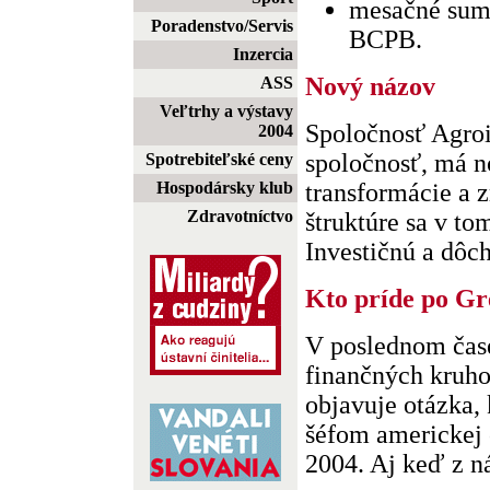
mesačné sum
Poradenstvo/Servis
BCPB.
Inzercia
Nový názov
ASS
Veľtrhy a výstavy
Spoločnosť Agroi
2004
spoločnosť, má n
Spotrebiteľské ceny
Hospodársky klub
transformácie a 
Zdravotníctvo
štruktúre sa v t
Investičnú a dôch
Kto príde po Gr
V poslednom čase
finančných kruho
objavuje otázka,
šéfom americkej 
2004. Aj keď z ná