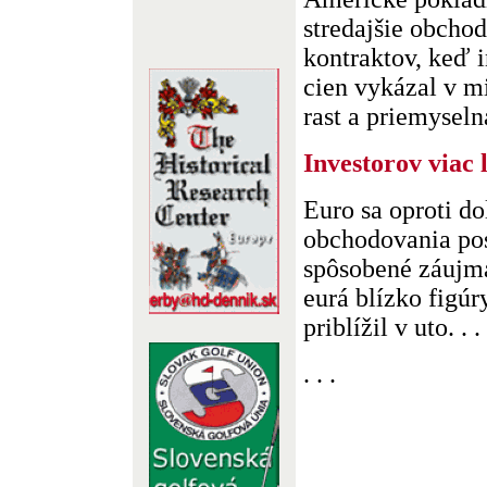
stredajšie obcho
kontraktov, keď 
cien vykázal v 
rast a priemyselná
Investorov viac 
Euro sa oproti do
obchodovania pos
spôsobené záujm
eurá blízko figúry
priblížil v uto. . .
. . .