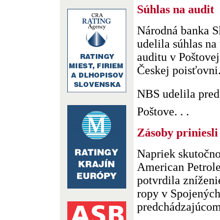
Súhlas na audit
Národná banka S
udelila súhlas n
auditu v Poštove
Českej poisťovni
NBS udelila pre
Poštove. . .
Zásoby priniesli
Napriek skutočno
American Petrole
potvrdila znížen
ropy v Spojených
predchádzajúcom t