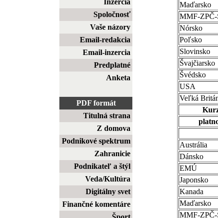
Inzercia
Maďarsko
Spoločnosť
MMF-ZPČ
Vaše názory
Nórsko
Email-redakcia
Poľsko
Slovinsko
Email-inzercia
Švajčiarsko
Predplatné
Švédsko
Anketa
USA
Veľká Britá
PDF formát
Kurz
Titulná strana
platno
Z domova
Podnikové spektrum
Austrália
Zahranicie
Dánsko
Podnikateľ a štýl
EMÚ
Veda/Kultúra
Japonsko
Digitálny svet
Kanada
Maďarsko
Finančné komentáre
MMF-ZPČ
Šport