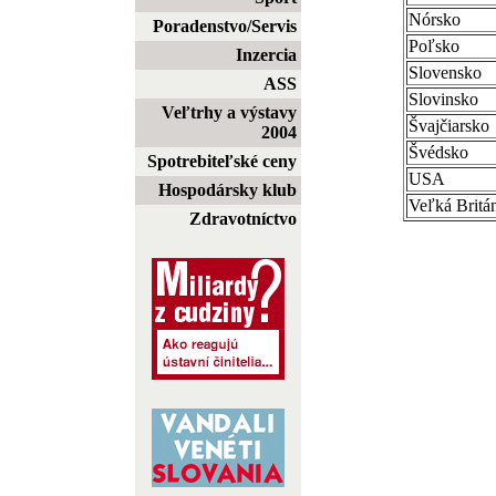
Nórsko
Poradenstvo/Servis
Poľsko
Inzercia
Slovensko
ASS
Slovinsko
Veľtrhy a výstavy
Švajčiarsko
2004
Švédsko
Spotrebiteľské ceny
USA
Hospodársky klub
Veľká Britá
Zdravotníctvo