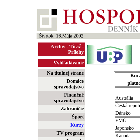
Štvrtok 16.Mája 2002
Archív
-
Tiráž
-
Prílohy
Vyhľadávanie
Na titulnej strane
Kurz
Domáce
platno
spravodajstvo
Finančné
Austrália
spravodajstvo
Česká repub
Zahraničie
Dánsko
Šport
EMÚ
Kurzy
Japonsko
TV program
Kanada