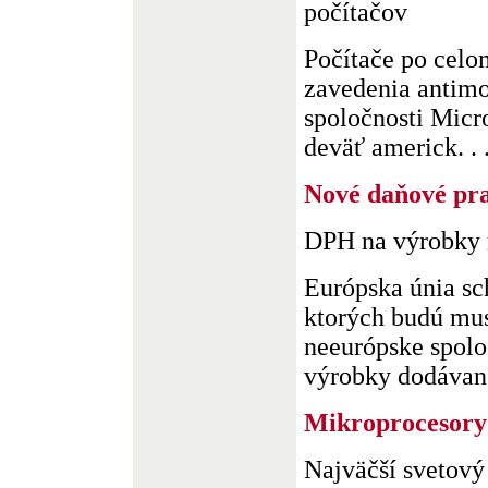
počítačov
Počítače po celo
zavedenia antimo
spoločnosti Micro
deväť americk. . 
Nové daňové pra
DPH na výrobky 
Európska únia sch
ktorých budú mus
neeurópske spoloč
výrobky dodávané 
Mikroprocesory
Najväčší svetový