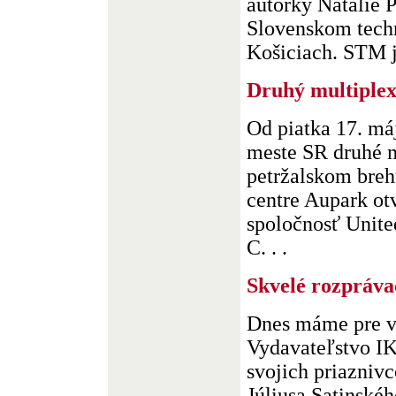
autorky Natálie P
Slovenskom tec
Košiciach. STM ju
Druhý multiple
Od piatka 17. má
meste SR druhé m
petržalskom bre
centre Aupark ot
spoločnosť Unite
C. . .
Skvelé rozpráva
Dnes máme pre vá
Vydavateľstvo I
svojich priazniv
Júliusa Satinskéh