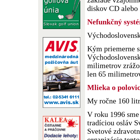
základe vzájomn
diskov CD alebo 
Nefunkčný systé
Východoslovenskú
Kým priemerne s
Východoslovenske
milimetrov zrážok
len 65 milimetrov
Mlieka o polovi
My ročne 160 lit
V roku 1996 sme 
tradíciou osláv 
Svetové zdravotn
organizácie tento s