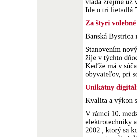
vláda zrejme už 
Ide o tri lietadlá 
Za štyri volebn
Banská Bystrica 
Stanovením nový
žije v týchto dňo
Keďže má v súčas
obyvateľov, pri s
Unikátny digitá
Kvalita a výkon 
V rámci 10. med
elektrotechniky
2002 , ktorý sa k