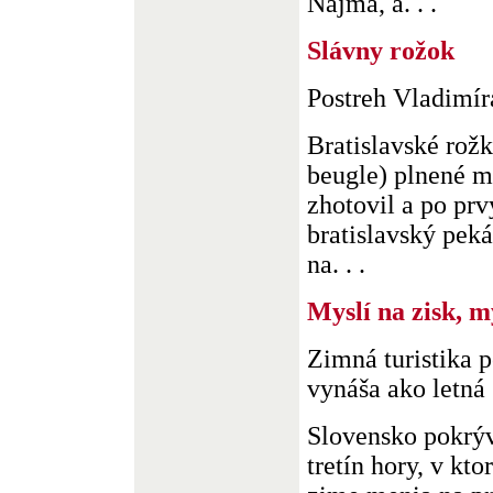
Najmä, a. . .
Slávny rožok
Postreh Vladimí
Bratislavské rož
beugle) plnené 
zhotovil a po prv
bratislavský pek
na. . .
Myslí na zisk, m
Zimná turistika 
vynáša ako letná
Slovensko pokrý
tretín hory, v kt