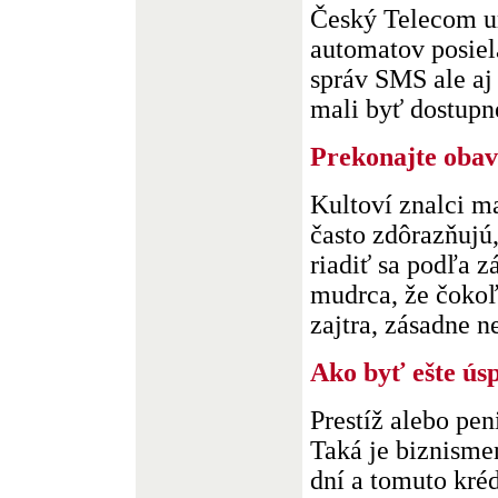
Český Telecom u
automatov posiel
správ SMS ale aj
mali byť dostupné 
Prekonajte oba
Kultoví znalci m
často zdôrazňujú,
riadiť sa podľa
mudrca, že čokoľ
zajtra, zásadne ne
Ako byť ešte úsp
Prestíž alebo pen
Taká je biznisme
dní a tomuto kré