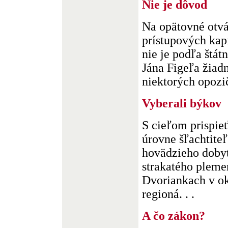
Nie je dôvod
Na opätovné otvá
prístupových kapi
nie je podľa št
Jána Figeľa žiad
niektorých opozič
Vyberali býkov
S cieľom prispie
úrovne šľachtite
hovädzieho doby
strakatého pleme
Dvoriankach v ok
regioná. . .
A čo zákon?