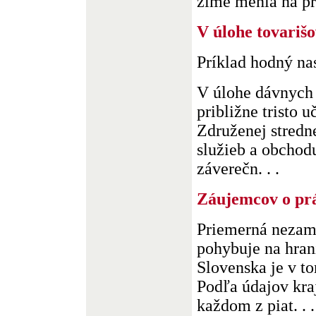
zime menia na príť
V úlohe tovariš
Príklad hodný na
V úlohe dávnych 
približne tristo 
Združenej stredn
služieb a obchodu
záverečn. . .
Záujemcov o pr
Priemerná nezam
pohybuje na hran
Slovenska je v t
Podľa údajov kra
každom z piat. . .