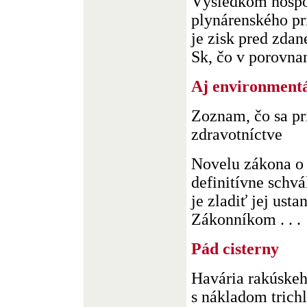
Výsledkom hospo
plynárenského pr
je zisk pred zda
Sk, čo v porovnaní
Aj environment
Zoznam, čo sa pr
zdravotníctve
Novelu zákona o 
definitívne schv
je zladiť jej ust
Zákonníkom . . .
Pád cisterny
Havária rakúske
s nákladom trich