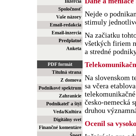
Dane a meniace 
Inzercia
Spoločnosť
Nejde o podnikan
Vaše názory
stimuly jednotli
Email-redakcia
Email-inzercia
Na začiatku toht
Predplatné
všetkých firiem n
Anketa
a stredné podniky,
Telekomunikačn
PDF formát
Titulná strana
Na slovenskom t
Z domova
sa včera etablova
Podnikové spektrum
telekomunikačné 
Zahranicie
česko-nemecká sp
Podnikateľ a štýl
druhou významná 
Veda/Kultúra
Digitálny svet
Ocenil sa vysok
Finančné komentáre
Šport