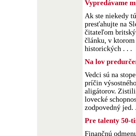
Vypredávame m
Ak ste niekedy túž
presťahujte na Sl
čitateľom britsk
článku, v ktorom
historických . . .
Na lov predurče
Vedci sú na stop
príčin výsostnéh
aligátorov. Zistil
lovecké schopnost
zodpovedný jed. .
Pre talenty 50-ti
Finančnú odmenu