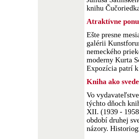
knihu Čučoriedkar
Atraktívne pon
Ešte presne mesi
galérii Kunstfor
nemeckého priek
moderny Kurta Sc
Expozícia patrí k 
Kniha ako svede
Vo vydavateľstve
týchto dňoch kni
XII. (1939 - 1958
období druhej sv
názory. Historiogr