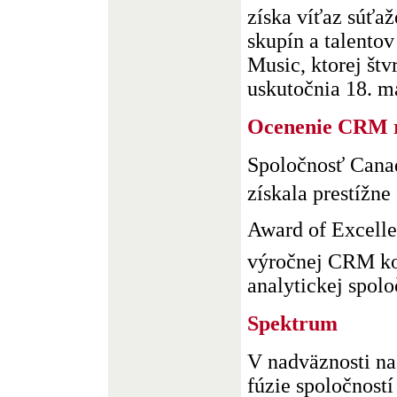
získa víťaz súťa
skupín a talento
Music, ktorej štv
uskutočnia 18. má
Ocenenie CRM r
Spoločnosť Canad
získala prestížn
Award of Excelle
výročnej CRM kon
analytickej spoloč
Spektrum
V nadväznosti na
fúzie spoločnost