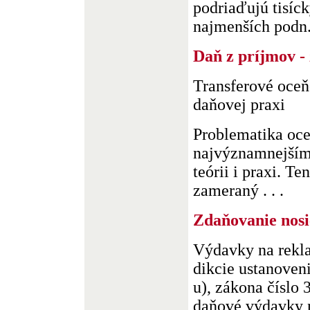
podriaďujú tisíc
najmenších podn. 
Daň z príjmov - 
Transferové oceň
daňovej praxi
Problematika oce
najvýznamnejším
teórii i praxi. Te
zameraný . . .
Zdaňovanie nos
Výdavky na rekla
dikcie ustanoveni
u), zákona číslo 
daňové výdavky n