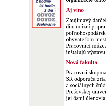
Aj víno
Zaujímavý darč
dňu múzeí pripra
poľnohospodársk
obyvateľom mest
Pracovníci múze
inštalujú výstavu 
Nová fakulta
Pracovná skupina
SR odporúča zria
a sociálnych štúd
Prešovskej univer
jej ôsmi členovia 