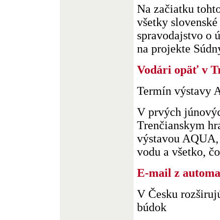
Na začiatku toht
všetky slovenské 
spravodajstvo o 
na projekte Súdn
Vodári opäť v T
Termín výstavy A
V prvých júnovýc
Trenčianskym hr
výstavou AQUA, 
vodu a všetko, čo 
E-mail z automa
V Česku rozširuj
búdok