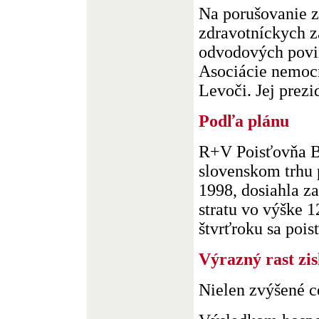
Na porušovanie 
zdravotníckych z
odvodových povi
Asociácie nemocn
Levoči. Jej prezid
Podľa plánu
R+V Poisťovňa Br
slovenskom trhu 
1998, dosiahla z
stratu vo výške 1
štvrťroku sa pois
Výrazný rast zi
Nielen zvýšené c