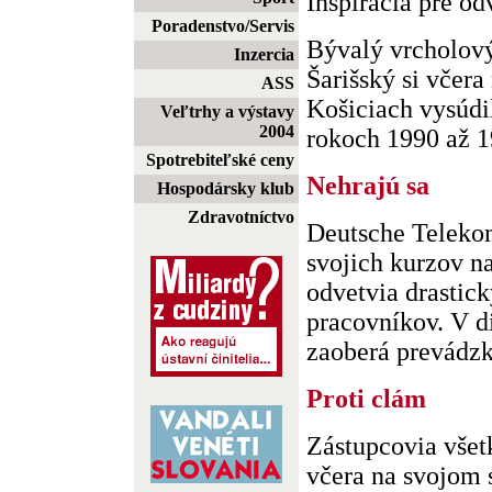
Inšpirácia pre o
Poradenstvo/Servis
Bývalý vrcholový
Inzercia
Šarišský si včer
ASS
Košiciach vysúdi
Veľtrhy a výstavy
2004
rokoch 1990 až 19
Spotrebiteľské ceny
Nehrajú sa
Hospodársky klub
Zdravotníctvo
Deutsche Teleko
svojich kurzov na
odvetvia drastic
pracovníkov. V d
zaoberá prevádzk
Proti clám
Zástupcovia vše
včera na svojom s