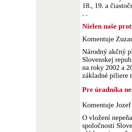
18., 19. a čiastoč
. .
Nielen naše prot
Komentuje Zuzan
Národný akčný p
Slovenskej republ
na roky 2002 a 20
základné piliere t
Pre úradníka ne
Komentuje Jozef
O vložení nepeňa
spoločnosti Slov