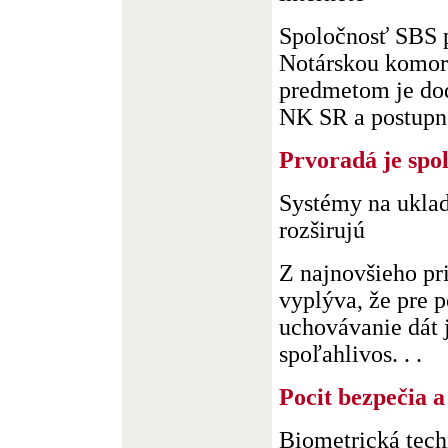
Spoločnosť SBS 
Notárskou komor
predmetom je dod
NK SR a postupné 
Prvoradá je spo
Systémy na uklada
rozširujú
Z najnovšieho p
vyplýva, že pre 
uchovávanie dát j
spoľahlivos. . .
Pocit bezpečia a
Biometrická tech