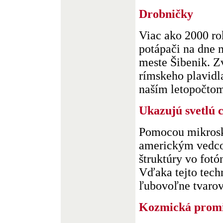
Drobničky
Viac ako 2000 rok
potápači na dne 
meste Šibenik. Z
rímskeho plavidla
naším letopočtom 
Ukazujú svetlú c
Pomocou mikrosk
americkým vedco
štruktúry vo fotó
Vďaka tejto tech
ľubovoľne tvarova
Kozmická promi