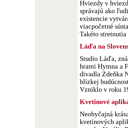
Hviezdy v hviez
správajú ako ľudi
existencie vytvá
viacpočetné súst
Takéto stretnutia 
Láďa na Sloven
Studio Láďa, zn
hrami Hymna a F
divadla Zdeňka N
blízkej budúcnost
Vzniklo v roku 19
Kvetinové aplik
Neobyčajná krása
kvetinových aplik