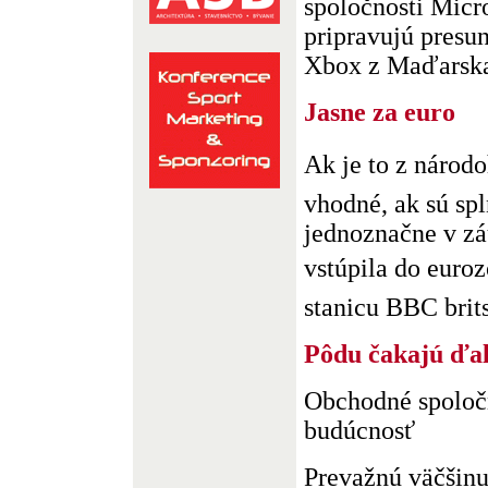
spoločnosti Micro
pripravujú presu
Xbox z Maďarska 
Jasne za euro
Ak je to z náro
vhodné, ak sú spl
jednoznačne v zá
vstúpila do euroz
stanicu BBC brits
Pôdu čakajú ďa
Obchodné spoloč
budúcnosť
Prevažnú väčšin