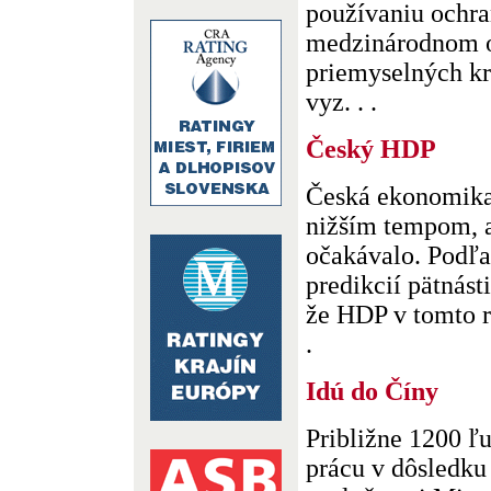
používaniu ochra
medzinárodnom 
priemyselných kra
vyz. . .
Český HDP
Česká ekonomika 
nižším tempom, 
očakávalo. Podľ
predikcií pätnást
že HDP v tomto r
.
Idú do Číny
Približne 1200 ľ
prácu v dôsledku