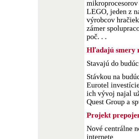
mikroprocesorov 
LEGO, jeden z na
výrobcov hračiek
zámer spoluprac
poč. . .
Hľadajú smery 
Stavajú do budúc
Stávkou na budú
Eurotel investíci
ich vývoj najal u
Quest Group a spus
Projekt prepoje
Nové centrálne no
internete