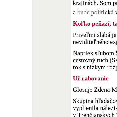
krajinách. Som p
a bude politická 
Koľko peňazí, t
Priveľmi slabá j
neviditeľného ex
Napriek sľubom S
cestovný ruch (S
rok s nízkym roz
Už rabovanie
Glosuje Zdena M
Skupina hľadačo
vyplienila nález
v Trenčianskych 