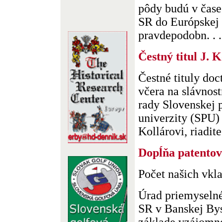
pôdy budú v čase
SR do Európskej 
pravdepodobn. . .
Čestný titul J. K
Čestné tituly doc
včera na slávnos
rady Slovenskej 
univerzity (SPU) 
Kollárovi, riadite.
Dopĺňa patentov
Počet našich vkl
Úrad priemyselné
SR v Banskej Byst