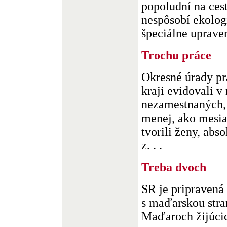
popoludní na cest
nespôsobí ekologi
špeciálne upraven
Trochu práce
Okresné úrady p
kraji evidovali v
nezamestnaných, 
menej, ako mesia
tvorili ženy, abs
z. . .
Treba dvoch
SR je pripravená
s maďarskou stra
Maďaroch žijúci