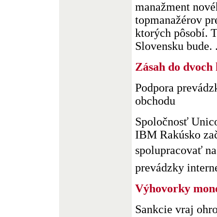
manažment nové
topmanažérov pre 
ktorých pôsobí. 
Slovensku bude. .
Zásah do dvoch 
Podpora prevádzk
obchodu
Spoločnosť Unic
IBM Rakúsko zač
spolupracovať na
prevádzky interne
Výhovorky mon
Sankcie vraj ohr