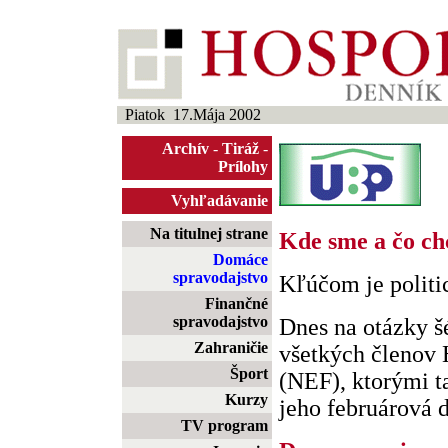
Piatok 17.Mája 2002
Archív
-
Tiráž
-
Prílohy
Vyhľadávanie
Na titulnej strane
Kde sme a čo ch
Domáce
spravodajstvo
Kľúčom je politic
Finančné
spravodajstvo
Dnes na otázky š
Zahraničie
všetkých členov
Šport
(NEF), ktorými t
Kurzy
jeho februárová di
TV program