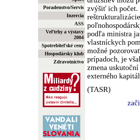
zvýšiť ich počet.
Poradenstvo/Servis
reštrukturalizác
Inzercia
ASS
poľnohospodársky
Veľtrhy a výstavy
podľa ministra j
2004
vlastníckych pom
Spotrebiteľské ceny
možné pozorovať 
Hospodársky klub
prípadoch, je vša
Zdravotníctvo
zmena uskutoční
externého kapitál
(TASR)
zač