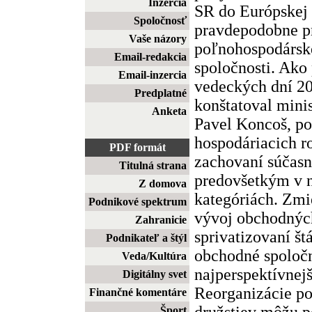
Inzercia
SR do Európskej 
Spoločnosť
pravdepodobne p
Vaše názory
poľnohospodársk
Email-redakcia
spoločnosti. Ak
Email-inzercia
vedeckých dní 20
Predplatné
konštatoval mini
Anketa
Pavel Koncoš, po
hospodáriacich r
PDF formát
zachovaní súčasne
Titulná strana
predovšetkým v 
Z domova
kategóriách. Zmi
Podnikové spektrum
vývoj obchodných
Zahranicie
sprivatizovaní št
Podnikateľ a štýl
obchodné spoločn
Veda/Kultúra
najperspektívnej
Digitálny svet
Reorganizácie p
Finančné komentáre
družstiev môžu p
Šport