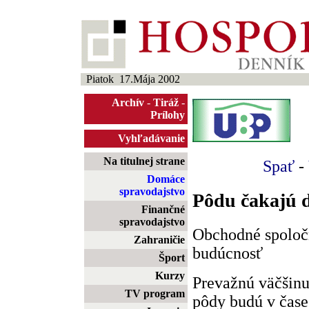
Piatok 17.Mája 2002
Archív
-
Tiráž
-
Prílohy
Vyhľadávanie
Na titulnej strane
Spať
-
Domáce
spravodajstvo
Pôdu čakajú 
Finančné
spravodajstvo
Obchodné spoloč
Zahraničie
budúcnosť
Šport
Kurzy
Prevažnú väčšin
TV program
pôdy budú v čase