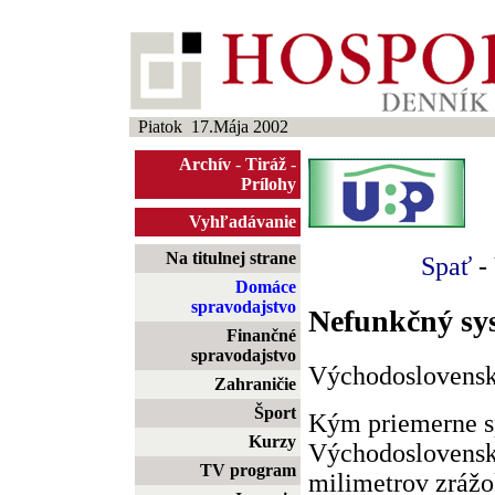
Piatok 17.Mája 2002
Archív
-
Tiráž
-
Prílohy
Vyhľadávanie
Na titulnej strane
Spať
-
Domáce
spravodajstvo
Nefunkčný sy
Finančné
spravodajstvo
Východoslovenskú
Zahraničie
Šport
Kým priemerne s
Kurzy
Východoslovenske
TV program
milimetrov zrážok