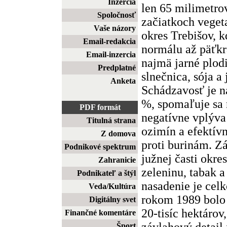
Inzercia
len 65 milimetro
Spoločnosť
začiatkoch vege
Vaše názory
okres Trebišov, 
Email-redakcia
normálu až päťkr
Email-inzercia
najmä jarné plodi
Predplatné
slnečnica, sója a
Anketa
Schádzavosť je n
%, spomaľuje sa 
PDF formát
negatívne vplýva 
Titulná strana
ozimín a efektív
Z domova
proti burinám. Z
Podnikové spektrum
južnej časti okre
Zahranicie
zeleninu, tabak 
Podnikateľ a štýl
nasadenie je cel
Veda/Kultúra
rokom 1989 bolo
Digitálny svet
20-tisíc hektárov,
Finančné komentáre
závlahový detail
Šport