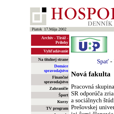
Piatok 17.Mája 2002
Archív
-
Tiráž
-
Prílohy
Vyhľadávanie
Na titulnej strane
Spať
-
Domáce
spravodajstvo
Nová fakulta
Finančné
spravodajstvo
Pracovná skupina
Zahraničie
SR odporúča zria
Šport
a sociálnych štúd
Kurzy
Prešovskej univer
TV program
jej ôsmi členovia