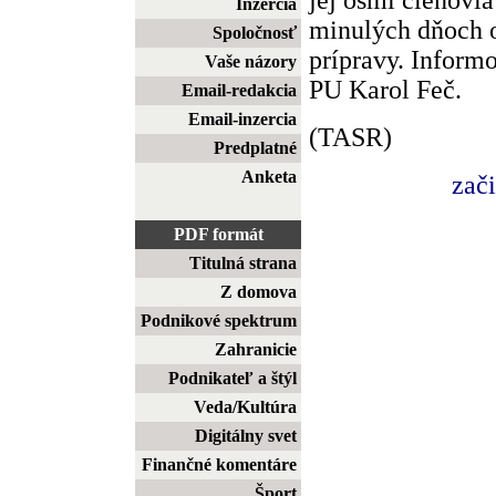
Inzercia
minulých dňoch 
Spoločnosť
prípravy. Informo
Vaše názory
PU Karol Feč.
Email-redakcia
Email-inzercia
(TASR)
Predplatné
Anketa
zač
PDF formát
Titulná strana
Z domova
Podnikové spektrum
Zahranicie
Podnikateľ a štýl
Veda/Kultúra
Digitálny svet
Finančné komentáre
Šport