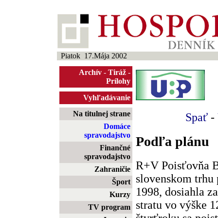
Piatok 17.Mája 2002
Archív
-
Tiráž
-
Prílohy
Vyhľadávanie
Na titulnej strane
Spať
-
Domáce
spravodajstvo
Podľa plánu
Finančné
spravodajstvo
R+V Poisťovňa Br
Zahraničie
slovenskom trhu 
Šport
1998, dosiahla z
Kurzy
stratu vo výške 1
TV program
štvrťroku sa poi