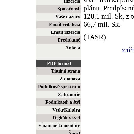
Inzercia
plánu. Predpísan
Spoločnosť
128,1 mil. Sk, z 
Vaše názory
66,7 mil. Sk.
Email-redakcia
Email-inzercia
(TASR)
Predplatné
Anketa
zač
PDF formát
Titulná strana
Z domova
Podnikové spektrum
Zahranicie
Podnikateľ a štýl
Veda/Kultúra
Digitálny svet
Finančné komentáre
Šport