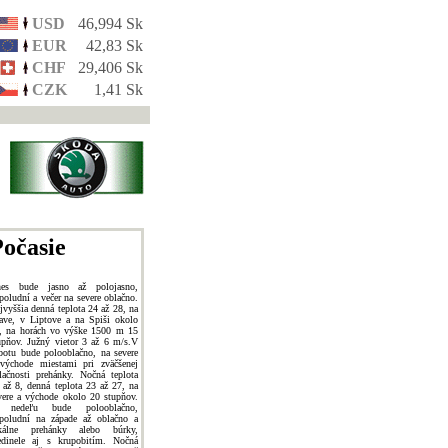
USD
46,994 Sk
EUR
42,83 Sk
CHF
29,406 Sk
CZK
1,41 Sk
očasie
es bude jasno až polojasno,
poludní a večer na severe oblačno.
jvyššia denná teplota 24 až 28, na
ave, v Liptove a na Spiši okolo
, na horách vo výške 1500 m 15
upňov. Južný vietor 3 až 6 m/s.V
botu bude polooblačno, na severe
východe miestami pri zväčšenej
lačnosti prehánky. Nočná teplota
 až 8, denná teplota 23 až 27, na
vere a východe okolo 20 stupňov.
 nedeľu bude polooblačno,
poludní na západe až oblačno a
kálne prehánky alebo búrky,
edinele aj s krupobitím. Nočná