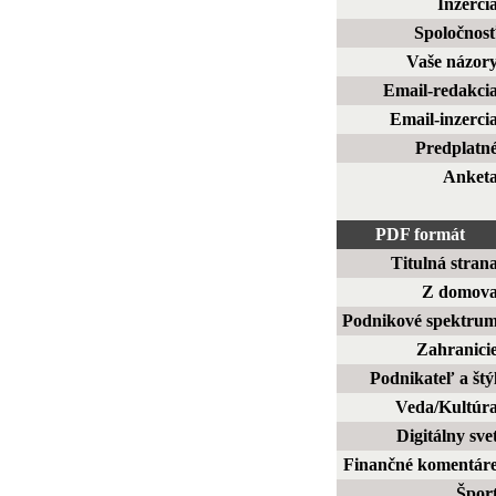
Inzerci
Spoločnos
Vaše názor
Email-redakci
Email-inzerci
Predplatn
Anket
PDF formát
Titulná stran
Z domov
Podnikové spektru
Zahranici
Podnikateľ a štý
Veda/Kultúr
Digitálny sve
Finančné komentár
Špor