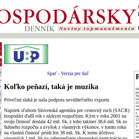
-
y
e
e
Spať
-
Verzia pre tlač
P
e
Koľko peňazí, taká je muzika
o
Dn
po
é
Na
Priveľmi slabá je naša podpora neviditeľného exportu
o
Or
22
st
e
Napriek sľubom Slovenská agentúra pre cestovný ruch (SACR)
so
a 
hospodári ďalší rok s nízkym rozpočtom. Kým v roku 2001 na
t
ob
12
svoju činnosť dostala 42 mil. Sk, z toho takmer 38,6 mil. Sk zo
se
y
štátneho rozpočtu a zvyšok z vlastných výkonov, v tomto roku
V
po
m
na vlastnú činnosť prúdi len 38 mil. Sk. K tomu účelovo
lo
oj
viazaných 1 mil. Sk na zabezpečenie slovenskej participácie na