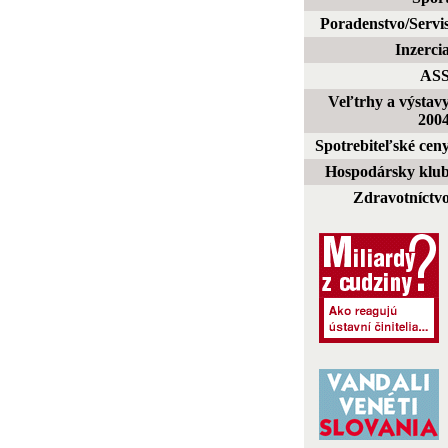
Poradenstvo/Servi
Inzerci
AS
Veľtrhy a výstav
200
Spotrebiteľské cen
Hospodársky klu
Zdravotníctv