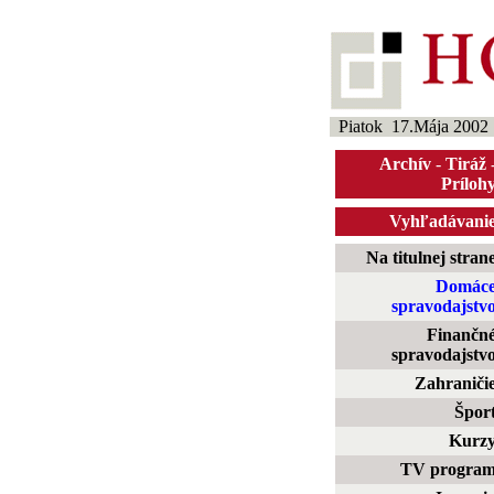
Piatok 17.Mája 2002
Archív
-
Tiráž
Príloh
Vyhľadávani
Na titulnej stran
Domác
spravodajstv
Finančn
spravodajstv
Zahraniči
Špor
Kurz
TV progra