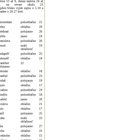
plota 13 až 9, denná teplota 24 až
8, na severe okolo 21
upňov.Slnko vyjde zajtra o 5.10 a
padne o 20.27 hod.
msterdam
polooblačno
21
tény
oblačno
29
elehrad
polojasno
26
erlín
jasno
24
atislava
polooblačno
26
rusel
malá
19
oblačnosť
udapešť
polooblačno
25
ukurešť
oblačno
24
rankfurt
22
olojasno
elsinki
oblačno
18
tanbul
polooblačno
23
odaň
polojasno
19
yjev
oblačno
17
isabon
polooblačno
24
ondýn
polooblačno
18
adrid
jasno
26
oskva
oblačno
21
slo
oblačno
17
ríž
polojasno
25
raha
malá
23
oblačnosť
ím
polojasno
27
ofia
oblačno
25
tokholm
oblačno
15