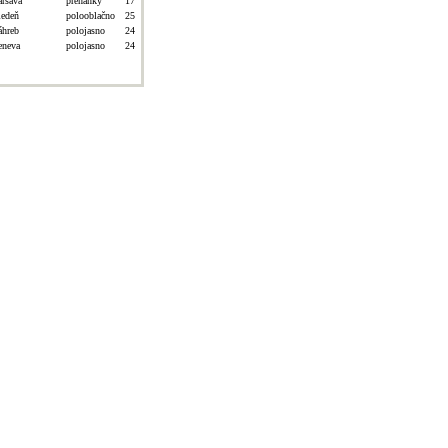
aršava
prehánky
17
iedeň
polooblačno
25
áhreb
polojasno
24
eneva
polojasno
24