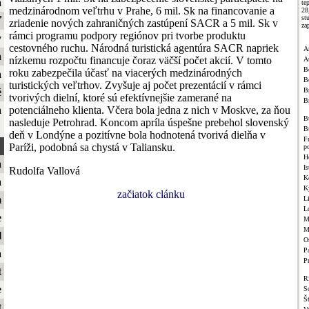
a
te
medzinárodnom veľtrhu v Prahe, 6 mil. Sk na financovanie a
2
st
ť
zriadenie nových zahraničných zastúpení SACR a 5 mil. Sk v
za
rámci programu podpory regiónov pri tvorbe produktu
y
cestovného ruchu. Národná turistická agentúra SACR napriek
A
a
nízkemu rozpočtu financuje čoraz väčší počet akcií. V tomto
A
B
roku zabezpečila účasť na viacerých medzinárodných
a
B
turistických veľtrhov. Zvyšuje aj počet prezentácií v rámci
Br
é
tvorivých dielní, ktoré sú efektívnejšie zamerané na
B
potenciálneho klienta. Včera bola jedna z nich v Moskve, za ňou
a
B
nasleduje Petrohrad. Koncom apríla úspešne prebehol slovenský
B
deň v Londýne a pozitívne bola hodnotená tvorivá dielňa v
F
Paríži, podobná sa chystá v Taliansku.
p
H
a
Is
Rudolfa Vallová
K
a
K
začiatok clánku
m
L
L
e
M
M
l
O
Pa
a
P
t
R
e
S
Š
t