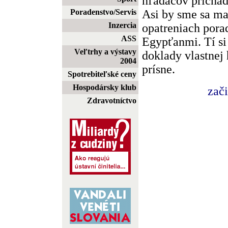
hľadačov prichád
Asi by sme sa ma
Poradenstvo/Servis
Inzercia
opatreniach pora
ASS
Egypťanmi. Tí si
Veľtrhy a výstavy
doklady vlastnej 
2004
prísne.
Spotrebiteľské ceny
Hospodársky klub
zač
Zdravotníctvo