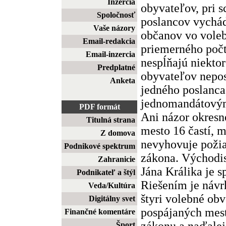
Inzercia
obyvateľov, pri 
Spoločnosť
poslancov vychá
Vaše názory
občanov vo vole
Email-redakcia
priemerného počt
Email-inzercia
nespĺňajú niektor
Predplatné
obyvateľov nepos
Anketa
jedného poslanca,
jednomandátový
PDF formát
Ani názor okresn
Titulná strana
mesto 16 častí, 
Z domova
nevyhovuje poži
Podnikové spektrum
zákona. Východi
Zahranicie
Jána Králika je s
Podnikateľ a štýl
Riešením je návr
Veda/Kultúra
štyri volebné ob
Digitálny svet
pospájaných mest
Finančné komentáre
zákonu a naďalej
Šport