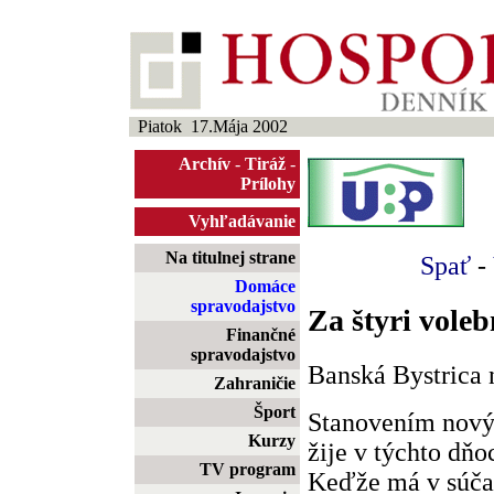
Piatok 17.Mája 2002
Archív
-
Tiráž
-
Prílohy
Vyhľadávanie
Na titulnej strane
Spať
-
Domáce
spravodajstvo
Za štyri vole
Finančné
spravodajstvo
Banská Bystrica 
Zahraničie
Šport
Stanovením nový
Kurzy
žije v týchto dňo
TV program
Keďže má v súčas