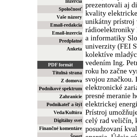
Inzercia
prezentovali aj 
Spoločnosť
kvality elektrick
Vaše názory
unikátny prístroj
Email-redakcia
rádioelektroniky
Email-inzercia
a informatiky Sl
Predplatné
univerzity (FEI 
Anketa
kolektíve mladý
vedením Ing. Pet
PDF formát
roku ho začne vy
Titulná strana
svojou značkou. I
Z domova
elektronické zari
Podnikové spektrum
presné meranie h
Zahranicie
elektrickej energ
Podnikateľ a štýl
Prístroj umožňuj
Veda/Kultúra
celý rad veličín,
Digitálny svet
posudzovaní kval
Finančné komentáre
energie. Údaje sú
Šport