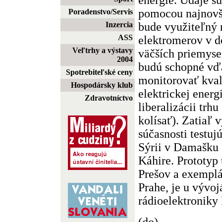
pomocou najnovše
Poradenstvo/Servis
bude využiteľný 
Inzercia
ASS
elektromerov v d
Veľtrhy a výstavy
väčších priemyse
2004
budú schopné vď
Spotrebiteľské ceny
monitorovať kval
Hospodársky klub
elektrickej energ
Zdravotníctvo
liberalizácii trh
kolísať). Zatiaľ v
súčasnosti testuj
Sýrii v Damašku 
Káhire. Prototyp 
Prešov a exemplár
Prahe, je u vývo
rádioelektroniky
(do)