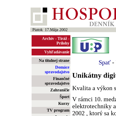
Piatok 17.Mája 2002
Archív
-
Tiráž
-
Prílohy
Vyhľadávanie
Na titulnej strane
Spať
-
Domáce
spravodajstvo
Unikátny digi
Finančné
spravodajstvo
Kvalita a výkon 
Zahraničie
Šport
V rámci 10. med
Kurzy
elektrotechniky
TV program
2002 , ktorý sa k