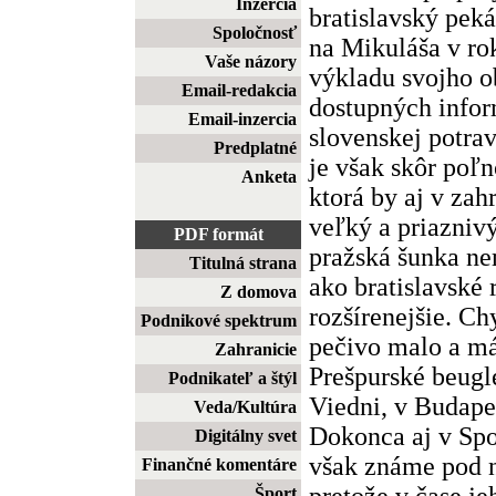
Inzercia
bratislavský pek
Spoločnosť
na Mikuláša v ro
Vaše názory
výkladu svojho 
Email-redakcia
dostupných infor
Email-inzercia
slovenskej potra
Predplatné
je však skôr poľ
Anketa
ktorá by aj v zah
veľký a priaznivý
PDF formát
pražská šunka ne
Titulná strana
ako bratislavské 
Z domova
rozšírenejšie. Ch
Podnikové spektrum
pečivo malo a má
Zahranicie
Prešpurské beugl
Podnikateľ a štýl
Viedni, v Budapeš
Veda/Kultúra
Dokonca aj v Spo
Digitálny svet
však známe pod 
Finančné komentáre
pretože v čase je
Šport