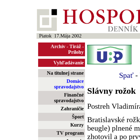
Piatok 17.Mája 2002
Archív
-
Tiráž
-
Prílohy
Vyhľadávanie
Na titulnej strane
Spať
-
Domáce
spravodajstvo
Slávny rožok
Finančné
spravodajstvo
Postreh Vladimí
Zahraničie
Šport
Bratislavské rož
Kurzy
beugle) plnené 
TV program
zhotovil a po prv