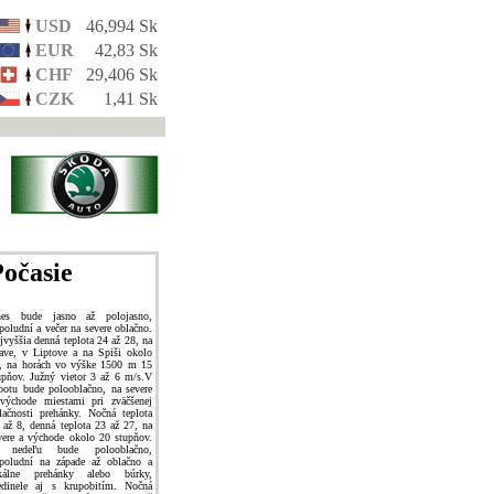
USD
46,994 Sk
EUR
42,83 Sk
CHF
29,406 Sk
CZK
1,41 Sk
očasie
es bude jasno až polojasno,
poludní a večer na severe oblačno.
jvyššia denná teplota 24 až 28, na
ave, v Liptove a na Spiši okolo
, na horách vo výške 1500 m 15
upňov. Južný vietor 3 až 6 m/s.V
botu bude polooblačno, na severe
východe miestami pri zväčšenej
lačnosti prehánky. Nočná teplota
 až 8, denná teplota 23 až 27, na
vere a východe okolo 20 stupňov.
 nedeľu bude polooblačno,
poludní na západe až oblačno a
kálne prehánky alebo búrky,
edinele aj s krupobitím. Nočná