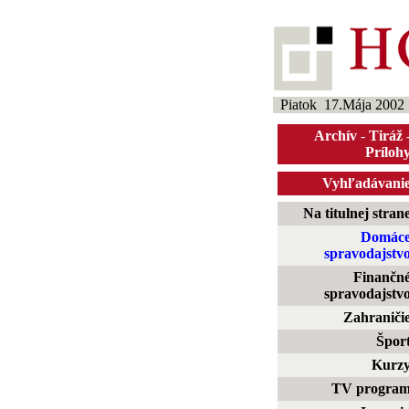
Piatok 17.Mája 2002
Archív
-
Tiráž
Príloh
Vyhľadávani
Na titulnej stran
Domác
spravodajstv
Finančn
spravodajstv
Zahraniči
Špor
Kurz
TV progra