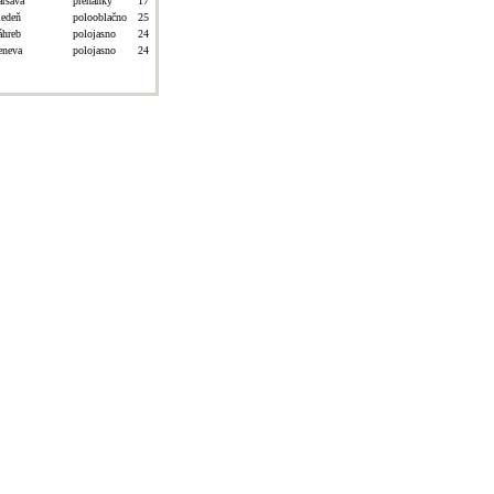
aršava
prehánky
17
iedeň
polooblačno
25
áhreb
polojasno
24
eneva
polojasno
24