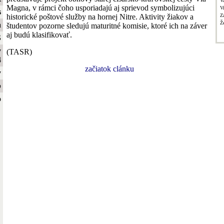
V
Magna, v rámci čoho usporiadajú aj sprievod symbolizujúci
V
s
historické poštové služby na hornej Nitre. Aktivity žiakov a
Z
Ž
a
študentov pozorne sledujú maturitné komisie, ktoré ich na záver
aj budú klasifikovať.
S
y
(TASR)
4
začiatok clánku
y
b
o