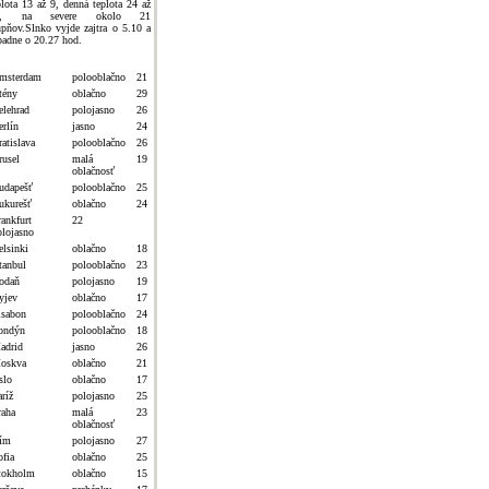
plota 13 až 9, denná teplota 24 až
8, na severe okolo 21
upňov.Slnko vyjde zajtra o 5.10 a
padne o 20.27 hod.
msterdam
polooblačno
21
tény
oblačno
29
elehrad
polojasno
26
erlín
jasno
24
atislava
polooblačno
26
rusel
malá
19
oblačnosť
udapešť
polooblačno
25
ukurešť
oblačno
24
rankfurt
22
olojasno
elsinki
oblačno
18
tanbul
polooblačno
23
odaň
polojasno
19
yjev
oblačno
17
isabon
polooblačno
24
ondýn
polooblačno
18
adrid
jasno
26
oskva
oblačno
21
slo
oblačno
17
ríž
polojasno
25
raha
malá
23
oblačnosť
ím
polojasno
27
ofia
oblačno
25
tokholm
oblačno
15