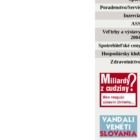
Poradenstvo/Servi
Inzerci
AS
Veľtrhy a výstav
200
Spotrebiteľské cen
Hospodársky klu
Zdravotníctv