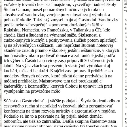
a
te
voľakedy tovariš chcel stať majstrom, vysvetľuje riaditeľ školy
2
st
ť
Štefan Gaman, musel po náročných učňovských rokoch
za
absolvovať vandrovku, verejne prezentovať svoj výrobok a
y
pohostiť okolie. Taký istý zmysel majú aj Gastrodni. Vandrovky
A
a
podľa neho zabezpečujú s pomocou družobných škôl v
A
B
Rakúsku, Nemecku, vo Francúzsku, v Taliansku a ČR, kde
a
B
chodia žiaci a študenti na výmenné stáže. Skúsenosti z
Br
é
cudzokrajných kuchýň a poskytovania služieb potom uplatňujú
B
aj na záverečných skúškach. Tak napríklad študenti hotelovej
a
B
akadémie zriadili priamo v školskej jedálni reštaurácie, v ktorých
B
budú návštevníkom podávať domáce a zahraničné jedlá podľa
F
ich výberu. Čašníci a servírky zasa pripravili 30 slávnostných
p
H
tabúľ. Na výstavkách sa prezentujú vlastnými výrobkami aj
a
Is
kuchári, mäsiari i cukrári. Krajčíri zasa pripravili približne sto
K
a
modelov rôznych odevov, ktoré trikrát denne predvádzajú na
K
módnej prehliadke. Majstrovstvo tam tiež preukazujú aj
m
L
kaderníčky a kozmetičky, ktorých úlohou je upraviť ich pred
L
e
M
vystúpením na provizórne mólo.
M
l
O
Súčasťou Gastrodní sú aj väčšie podujatia. Štyria študenti odboru
Pa
a
cestovného ruchu si napríklad vylosovali úlohu zorganizovať
P
konferenciu na tému rozvoja turistiky a agroturistiky v regióne.
t
R
Podarilo sa im to a pozvanie na ňu prijali nielen domáci
e
S
odborníci, ale tiež zo zahraničia. Ďalšia skupina študentov zasa
Š
predstavuje projekt obnovy starej cisársko-kráľovskej cesty Via
t