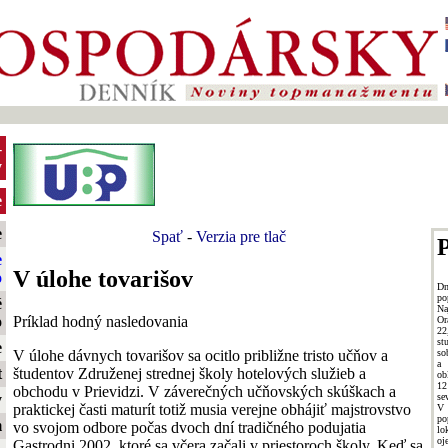
-
y
e
e
Spať
-
Verzia pre tlač
P
e
V úlohe tovarišov
o
Dn
po
é
Na
Príklad hodný nasledovania
o
Or
22
st
e
V úlohe dávnych tovarišov sa ocitlo približne tristo učňov a
so
a 
študentov Združenej strednej školy hotelových služieb a
t
ob
12
obchodu v Prievidzi. V záverečných učňovských skúškach a
se
y
praktickej časti maturít totiž musia verejne obhájiť majstrovstvo
V
po
m
vo svojom odbore počas dvoch dní tradičného podujatia
lo
oj
Gastrodni 2002, ktoré sa včera začali v priestoroch školy. Keď sa