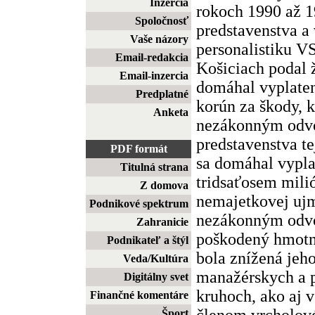
Inzercia
rokoch 1990 až 
Spoločnosť
predstavenstva a
Vaše názory
personalistiku V
Email-redakcia
Košiciach podal 
Email-inzercia
domáhal vyplaten
Predplatné
korún za škody, 
Anketa
nezákonným odvo
predstavenstva te
PDF formát
sa domáhal vypla
Titulná strana
tridsaťosem mili
Z domova
nemajetkovej ujm
Podnikové spektrum
nezákonným odvo
Zahranicie
poškodený hmotne
Podnikateľ a štýl
bola znížená jeho
Veda/Kultúra
manažérskych a 
Digitálny svet
kruhoch, ako aj v
Finančné komentáre
členom vrcholo
Šport