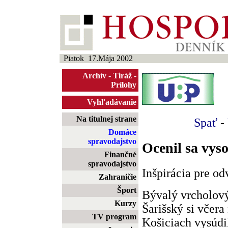
Piatok 17.Mája 2002
Archív
-
Tiráž
-
Prílohy
Vyhľadávanie
Na titulnej strane
Spať
-
Domáce
spravodajstvo
Ocenil sa vys
Finančné
spravodajstvo
Inšpirácia pre o
Zahraničie
Šport
Bývalý vrcholový
Kurzy
Šarišský si včer
TV program
Košiciach vysúdi