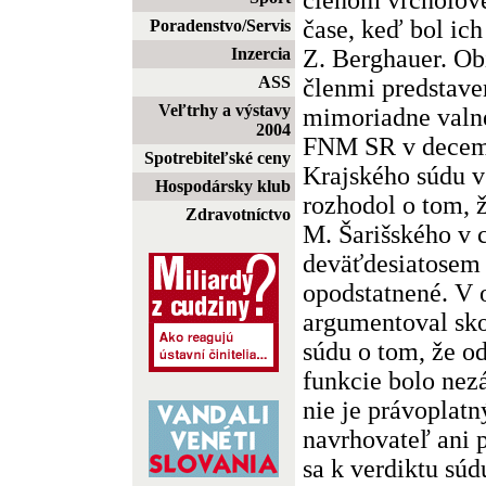
čase, keď bol ic
Poradenstvo/Servis
Z. Berghauer. Ob
Inzercia
ASS
členmi predstave
Veľtrhy a výstavy
mimoriadne valn
2004
FNM SR v decem
Spotrebiteľské ceny
Krajského súdu v
Hospodársky klub
rozhodol o tom, 
Zdravotníctvo
M. Šarišského v 
deväťdesiatosem 
opodstatnené. V
argumentoval sk
súdu o tom, že o
funkcie bolo nez
nie je právoplatn
navrhovateľ ani 
sa k verdiktu sú