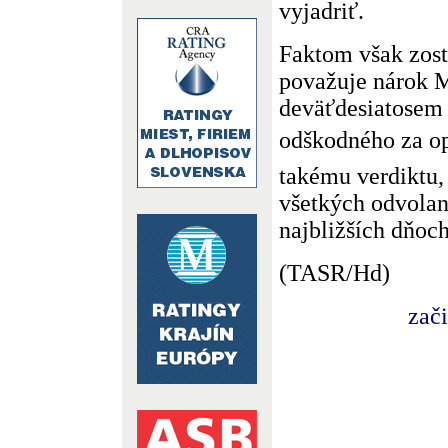
vyjadriť.
Faktom však zos
považuje nárok M
deväťdesiatosem
odškodného za 
takému verdiktu,
všetkých odvolan
najbližších dňoch
(TASR/Hd)
zač