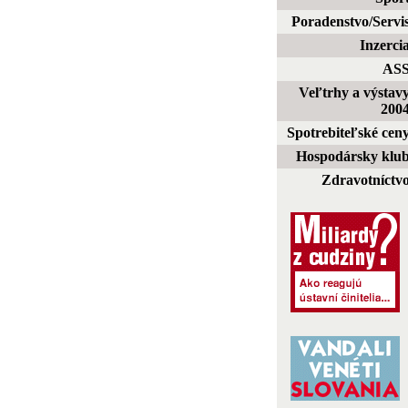
Poradenstvo/Servi
Inzerci
AS
Veľtrhy a výstav
200
Spotrebiteľské cen
Hospodársky klu
Zdravotníctv