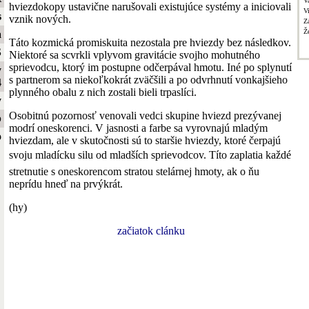
V
hviezdokopy ustavične narušovali existujúce systémy a iniciovali
V
s
vznik nových.
Z
Ž
a
Táto kozmická promiskuita nezostala pre hviezdy bez následkov.
S
Niektoré sa scvrkli vplyvom gravitácie svojho mohutného
sprievodcu, ktorý im postupne odčerpával hmotu. Iné po splynutí
y
s partnerom sa niekoľkokrát zväčšili a po odvrhnutí vonkajšieho
4
plynného obalu z nich zostali bieli trpaslíci.
y
Osobitnú pozornosť venovali vedci skupine hviezd prezývanej
b
modrí oneskorenci. V jasnosti a farbe sa vyrovnajú mladým
o
hviezdam, ale v skutočnosti sú to staršie hviezdy, ktoré čerpajú
svoju mladícku silu od mladších sprievodcov. Títo zaplatia každé
stretnutie s oneskorencom stratou stelárnej hmoty, ak o ňu
neprídu hneď na prvýkrát.
(hy)
začiatok clánku