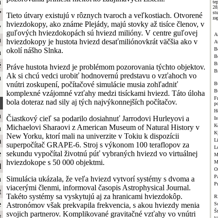
a
te
2
st
ť
Tieto útvary existujú v rôznych tvaroch a veľkostiach. Otvorené
za
hviezdokopy, ako známe Plejády, majú stovky až tisíce členov, v
y
guľových hviezdokopách sú hviezd milióny. V centre guľovej
A
a
hviezdokopy je hustota hviezd desaťmiliónovkrát väčšia ako v
A
okolí nášho Slnka.
B
a
B
Br
é
Práve hustota hviezd je problémom pozorovania týchto objektov.
B
Ak si chcú vedci urobiť hodnovernú predstavu o vzťahoch vo
a
vnútri zoskupení, počítačové simulácie musia zohľadniť
B
B
komplexné vzájomné vzťahy medzi tisíckami hviezd. Táto úloha
F
bola doteraz nad sily aj tých najvýkonnejších počítačov.
p
H
a
Čiastkový cieľ sa podarilo dosiahnuť Jarrodovi Hurleyovi a
Is
K
Michaelovi Sharaovi z American Museum of Natural History v
a
K
New Yorku, ktorí mali na univerzite v Tokiu k dispozícii
m
L
superpočítač GRAPE-6. Stroj s výkonom 100 teraflopov za
L
sekundu vypočítal životnú púť vybraných hviezd vo virtuálnej
e
M
hviezdokope s 50 000 objektmi.
M
l
O
Pa
Simulácia ukázala, že veľa hviezd vytvorí systémy s dvoma a
a
P
viacerými členmi, informoval časopis Astrophysical Journal.
t
Takéto systémy sa vyskytujú aj za hranicami hviezdokôp.
R
e
Astronómov však prekvapila frekvencia, s akou hviezdy menia
S
Š
svojich partnerov. Komplikované gravitačné vzťahy vo vnútri
t