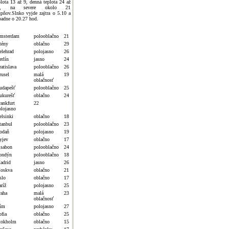
plota 13 až 9, denná teplota 24 až
8, na severe okolo 21
upňov.Slnko vyjde zajtra o 5.10 a
padne o 20.27 hod.
msterdam
polooblačno
21
tény
oblačno
29
elehrad
polojasno
26
erlín
jasno
24
atislava
polooblačno
26
rusel
malá
19
oblačnosť
udapešť
polooblačno
25
ukurešť
oblačno
24
rankfurt
22
olojasno
elsinki
oblačno
18
tanbul
polooblačno
23
odaň
polojasno
19
yjev
oblačno
17
isabon
polooblačno
24
ondýn
polooblačno
18
adrid
jasno
26
oskva
oblačno
21
slo
oblačno
17
ríž
polojasno
25
raha
malá
23
oblačnosť
ím
polojasno
27
ofia
oblačno
25
tokholm
oblačno
15