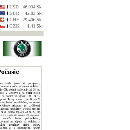
USD
46,994 Sk
EUR
42,83 Sk
CHF
29,406 Sk
CZK
1,41 Sk
očasie
es bude jasno až polojasno,
poludní a večer na severe oblačno.
jvyššia denná teplota 24 až 28, na
ave, v Liptove a na Spiši okolo
, na horách vo výške 1500 m 15
upňov. Južný vietor 3 až 6 m/s.V
botu bude polooblačno, na severe
východe miestami pri zväčšenej
lačnosti prehánky. Nočná teplota
 až 8, denná teplota 23 až 27, na
vere a východe okolo 20 stupňov.
 nedeľu bude polooblačno,
poludní na západe až oblačno a
kálne prehánky alebo búrky,
edinele aj s krupobitím. Nočná