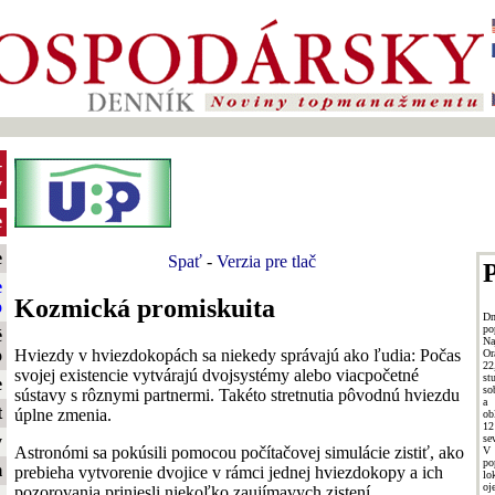
-
y
e
e
Spať
-
Verzia pre tlač
P
e
Kozmická promiskuita
o
Dn
po
é
Na
Hviezdy v hviezdokopách sa niekedy správajú ako ľudia: Počas
o
Or
22
svojej existencie vytvárajú dvojsystémy alebo viacpočetné
st
e
so
sústavy s rôznymi partnermi. Takéto stretnutia pôvodnú hviezdu
a 
t
úplne zmenia.
ob
12
se
y
Astronómi sa pokúsili pomocou počítačovej simulácie zistiť, ako
V
po
m
prebieha vytvorenie dvojice v rámci jednej hviezdokopy a ich
lo
oj
pozorovania priniesli niekoľko zaujímavych zistení.