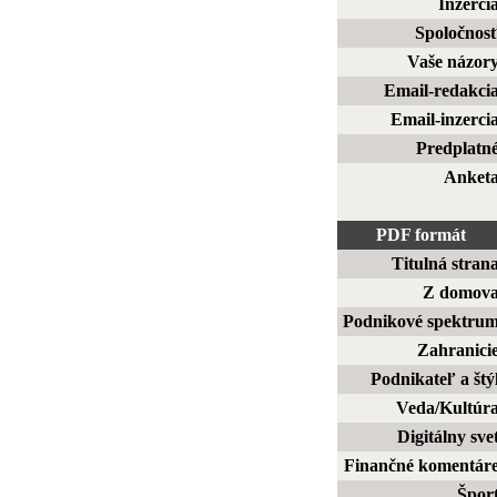
Inzerci
Spoločnos
Vaše názor
Email-redakci
Email-inzerci
Predplatn
Anket
PDF formát
Titulná stran
Z domov
Podnikové spektru
Zahranici
Podnikateľ a štý
Veda/Kultúr
Digitálny sve
Finančné komentár
Špor