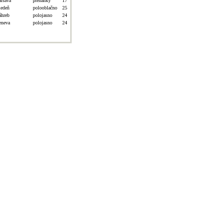
aršava
prehánky
17
iedeň
polooblačno
25
áhreb
polojasno
24
eneva
polojasno
24