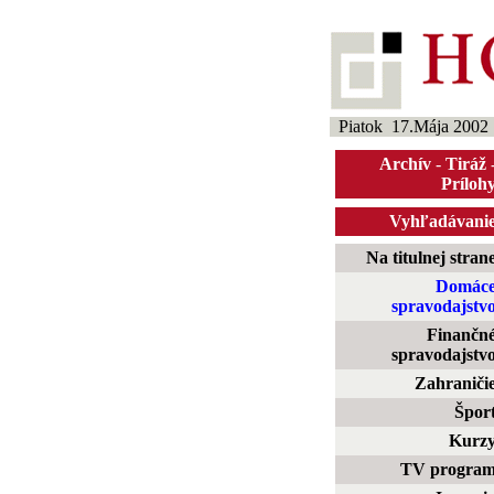
Piatok 17.Mája 2002
Archív
-
Tiráž
Príloh
Vyhľadávani
Na titulnej stran
Domác
spravodajstv
Finančn
spravodajstv
Zahraniči
Špor
Kurz
TV progra