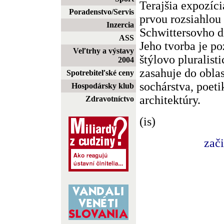
Terajšia expozíc
Poradenstvo/Servis
prvou rozsiahlou
Inzercia
Schwittersovho di
ASS
Jeho tvorba je p
Veľtrhy a výstavy
štýlovo pluralist
2004
zasahuje do oblas
Spotrebiteľské ceny
sochárstva, poetik
Hospodársky klub
architektúry.
Zdravotníctvo
(is)
zač