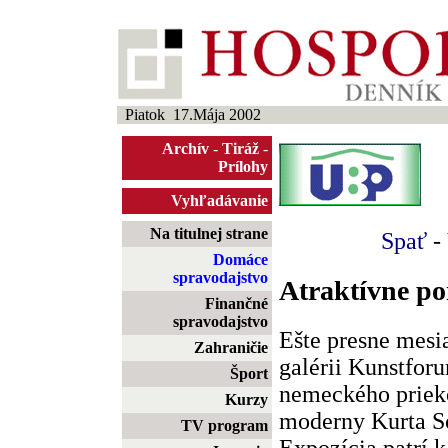
Piatok 17.Mája 2002
Archív
-
Tiráž
-
Prílohy
Vyhľadávanie
Na titulnej strane
Spať
-
Domáce
spravodajstvo
Atraktívne p
Finančné
spravodajstvo
Ešte presne mesi
Zahraničie
galérii Kunstfor
Šport
nemeckého priek
Kurzy
moderny Kurta Sc
TV program
Expozícia patrí 