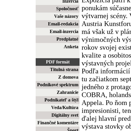
Inzercia
ponukám súčasnej
Spoločnosť
výtvarnej scény.
Vaše názory
Austria Kunstfor
Email-redakcia
má však už v plán
Email-inzercia
výnimočných výst
Predplatné
rokov svojej exis
Anketa
kvalite a osobito
výstavných proje
PDF formát
Titulná strana
Podľa informácií
Z domova
tu začiatkom sep
Podnikové spektrum
jedného z protag
Zahranicie
COBRA, holandsk
Podnikateľ a štýl
Appela. Po ňom p
Veda/Kultúra
impresionisti, te
Digitálny svet
ďalej hlavní pred
Finančné komentáre
výstava stovky o
Šport