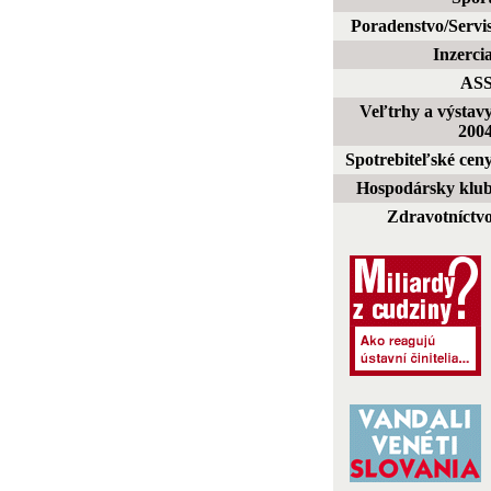
Poradenstvo/Servi
Inzerci
AS
Veľtrhy a výstav
200
Spotrebiteľské cen
Hospodársky klu
Zdravotníctv