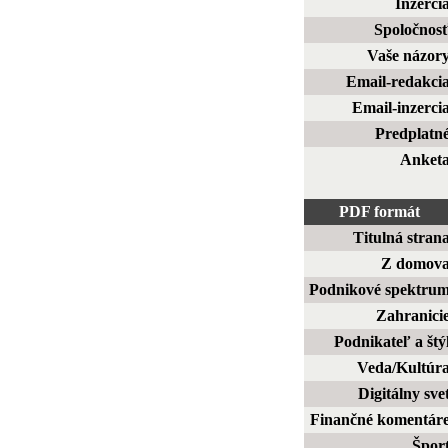
Inzerci
Spoločnos
Vaše názor
Email-redakci
Email-inzerci
Predplatn
Anket
PDF formát
Titulná stran
Z domov
Podnikové spektru
Zahranici
Podnikateľ a štý
Veda/Kultúr
Digitálny sve
Finančné komentár
Špor