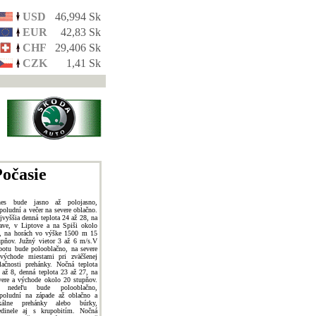
USD
46,994 Sk
EUR
42,83 Sk
CHF
29,406 Sk
CZK
1,41 Sk
očasie
es bude jasno až polojasno,
poludní a večer na severe oblačno.
jvyššia denná teplota 24 až 28, na
ave, v Liptove a na Spiši okolo
, na horách vo výške 1500 m 15
upňov. Južný vietor 3 až 6 m/s.V
botu bude polooblačno, na severe
východe miestami pri zväčšenej
lačnosti prehánky. Nočná teplota
 až 8, denná teplota 23 až 27, na
vere a východe okolo 20 stupňov.
 nedeľu bude polooblačno,
poludní na západe až oblačno a
kálne prehánky alebo búrky,
edinele aj s krupobitím. Nočná