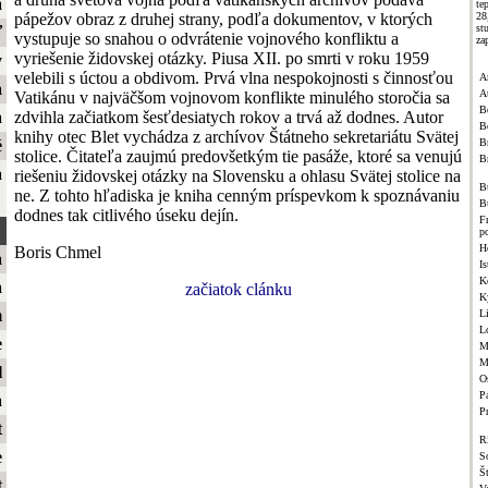
a
te
pápežov obraz z druhej strany, podľa dokumentov, v ktorých
2
st
ť
vystupuje so snahou o odvrátenie vojnového konfliktu a
za
vyriešenie židovskej otázky. Piusa XII. po smrti v roku 1959
y
velebili s úctou a obdivom. Prvá vlna nespokojnosti s činnosťou
A
a
A
Vatikánu v najväčšom vojnovom konflikte minulého storočia sa
B
zdvihla začiatkom šesťdesiatych rokov a trvá až dodnes. Autor
a
B
knihy otec Blet vychádza z archívov Štátneho sekretariátu Svätej
Br
é
stolice. Čitateľa zaujmú predovšetkým tie pasáže, ktoré sa venujú
B
a
riešeniu židovskej otázky na Slovensku a ohlasu Svätej stolice na
B
ne. Z tohto hľadiska je kniha cenným príspevkom k spoznávaniu
B
dodnes tak citlivého úseku dejín.
F
p
H
Boris Chmel
a
Is
K
a
začiatok clánku
K
m
L
L
e
M
M
l
O
Pa
a
P
t
R
e
S
Š
t