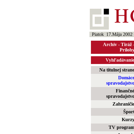
Piatok 17.Mája 2002
Archív
-
Tiráž
Príloh
Vyhľadávani
Na titulnej stran
Domác
spravodajstv
Finančn
spravodajstv
Zahraniči
Špor
Kurz
TV progra