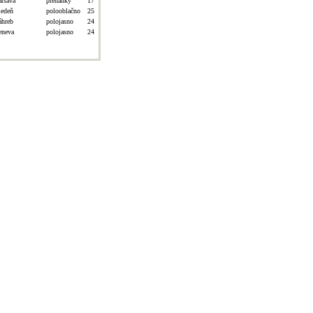
aršava
prehánky
17
iedeň
polooblačno
25
áhreb
polojasno
24
eneva
polojasno
24