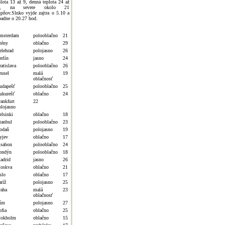
plota 13 až 9, denná teplota 24 až
8, na severe okolo 21
upňov.Slnko vyjde zajtra o 5.10 a
padne o 20.27 hod.
msterdam
polooblačno
21
tény
oblačno
29
elehrad
polojasno
26
erlín
jasno
24
atislava
polooblačno
26
rusel
malá
19
oblačnosť
udapešť
polooblačno
25
ukurešť
oblačno
24
rankfurt
22
olojasno
elsinki
oblačno
18
tanbul
polooblačno
23
odaň
polojasno
19
yjev
oblačno
17
isabon
polooblačno
24
ondýn
polooblačno
18
adrid
jasno
26
oskva
oblačno
21
slo
oblačno
17
ríž
polojasno
25
raha
malá
23
oblačnosť
ím
polojasno
27
ofia
oblačno
25
tokholm
oblačno
15