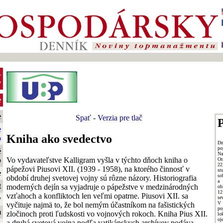
-
y
e
e
Spať
-
Verzia pre tlač
P
e
Kniha ako svedectvo
o
Dn
po
é
Na
Vo vydavateľstve Kalligram vyšla v týchto dňoch kniha o
o
Or
22
pápežovi Piusovi XII. (1939 - 1958), na ktorého činnosť v
st
e
so
období druhej svetovej vojny sú rôzne názory. Historiografia
a 
t
moderných dejín sa vyjadruje o pápežstve v medzinárodných
ob
12
vzťahoch a konfliktoch len veľmi opatrne. Piusovi XII. sa
se
y
V
vyčituje najmä to, že bol nemým účastníkom na fašistických
po
m
zločinoch proti ľudskosti vo vojnových rokoch. Kniha Pius XII.
lo
oj
a druhá svetová vojna podľa vatikánskych archívov podáva